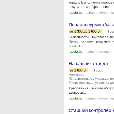
товара; Выполнение планов 
покупателями; Уравление...
rabota.by
- найдена более не
Повар-шаурмист/кас
от 1 300
до 1 600
Br
Гор
Обязанности: Приготовление
Прием поставок продукции п
оплаты...
rabota.by
- найдена сегодня
Начальник отряда
от 2 600
Br
Горки
компания:
Исправительное учреждение
Министерства внутренних де
Требования:
Высшее образов
здоровья...
rabota.by
- найдена более не
Старший контролер-ка