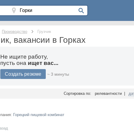
Производство
Грузчик
ик, вакансии в Горках
Не ищите работу,
пусть она
ищет вас...
Создать резюме
~ 3 минуты
Сортировка по: релевантности |
да
мпания:
Горецкий пищевой комбинат
назад