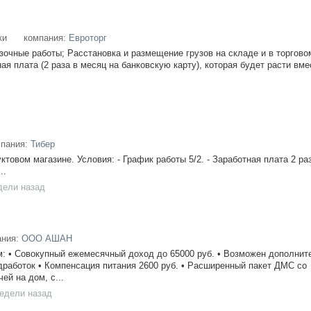
ки
компания:
Евроторг
зочные работы; Расстановка и размещение грузов на складе и в торгово
ая плата (2 раза в месяц на банковскую карту), которая будет расти вме
мпания:
Тибер
ктовом магазине. Условия: - График работы 5/2. - Заработная плата 2 ра
..
дели назад
ания:
ООО АШАН
: • Совокупный ежемесячный доход до 65000 руб. • Возможен дополнит
дработок • Компенсация питания 2600 руб. • Расширенный пакет ДМС со
ей на дом, с...
недели назад