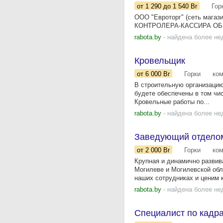
от 1 290
до 1 540
Br
Гор
ООО "Евроторг" (сеть магаз
КОНТРОЛЕРА-КАССИРА ОБЯЗА
rabota.by
- найдена более не
Кровельщик
от 6 000
Br
Горки
ко
В строительную организацию
будете обеспечены в том чи
Кровельные работы по...
rabota.by
- найдена более не
Заведующий отделом
от 2 000
Br
Горки
ко
Крупная и динамично развив
Могилеве и Могилевской обл
наших сотрудниках и ценим к
rabota.by
- найдена более не
Специалист по кадр