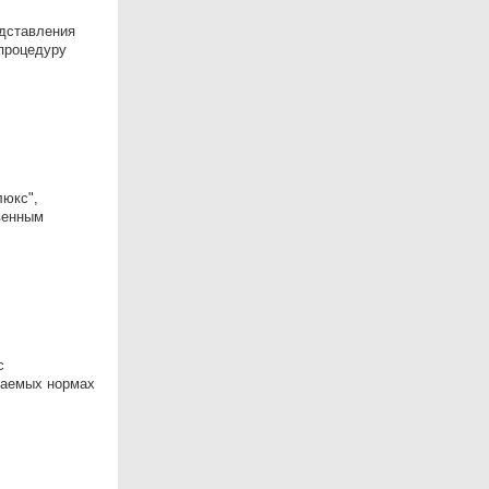
едставления
 процедуру
люкс",
венным
с
ваемых нормах