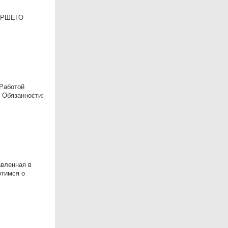
ТАРШЕГО
 Работой
 Обязанности:
авленная в
отимся о