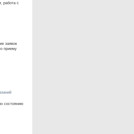
, работа с
ие заявок
по приему
азаний
по состоянию