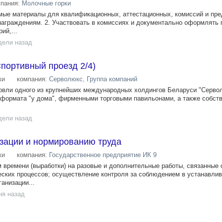
мпания:
Молочные горки
мые материалы для квалификационных, аттестационных, комиссий и пр
награждениям. 2. Участвовать в комиссиях и документально оформлять
ий,...
дели назад
Спортивный проезд 2/4)
ки
компания:
Серволюкс, Группа компаний
овли одного из крупнейших международных холдингов Беларуси "Серво
 формата "у дома", фирменными торговыми павильонами, а также собст
дели назад
изации и нормированию труда
ки
компания:
Государственное предприятие ИК 9
м времени (выработки) на разовые и дополнительные работы, связанные 
еских процессов; осуществление контроля за соблюдением в устанавли
анизации...
ня назад