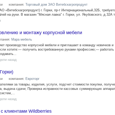
ки
компания:
Торговый дом ЗАО Витебскагропродукт
АО «Витебскагропродукт) г. Горки, пр-т Интернациональный,32Б, требует
лей на руки. В магазин "Мясная лавка" г. Горки, ул. Якубовского, д.32А т
а
товлению и монтажу корпусной мебели
мпания:
Мара мебель
т производство корпусной мебели и приглашает в команду новичков и
сли хотите:— получить востребованную руками профессию;— работать
здавать...
дели назад
 Горки)
ки
компания:
Евроторг
ателями за товары, изделия, услуги, подсчет стоимости покупки, получе
ка, выдача сдачи; Проверка исправности кассовых суммирующих аппарат
истем,...
дели назад
с клиентами Wildberries