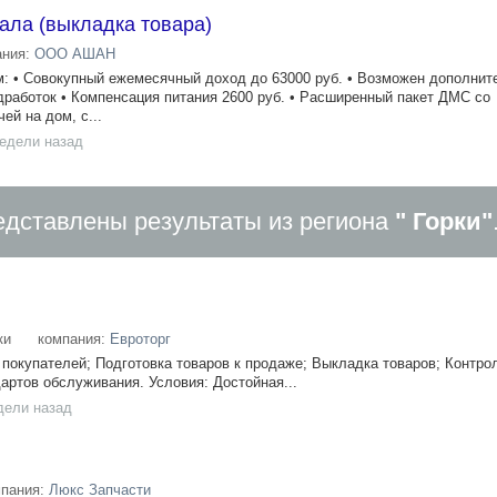
зала (выкладка товара)
ания:
ООО АШАН
: • Совокупный ежемесячный доход до 63000 руб. • Возможен дополнит
дработок • Компенсация питания 2600 руб. • Расширенный пакет ДМС со
ей на дом, с...
недели назад
дставлены результаты из региона
" Горки"
ки
компания:
Евроторг
покупателей; Подготовка товаров к продаже; Выкладка товаров; Контро
артов обслуживания. Условия: Достойная...
дели назад
мпания:
Люкс Запчасти