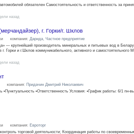
втомобилей обязателен Самостоятельность и ответственность за прин
дели назад
мерчандайзер), г. Горки/г. Шклов
ки
компания:
Дарида, Частное предприятие
да» — крупнейший производитель минеральных и питьевых вод в Белар
 г. Горки и г.Шклов коммуникабельного, активного и самостоятельного 
дели назад
нт
компания:
Придачин Дмитрий Николаевич
ь •Пунктуальность •Ответственность Условия: •График работы: 6/1 пн-в
ки
компания:
Евроторг
 контроль торговой деятельности; Координация работы по своевременны