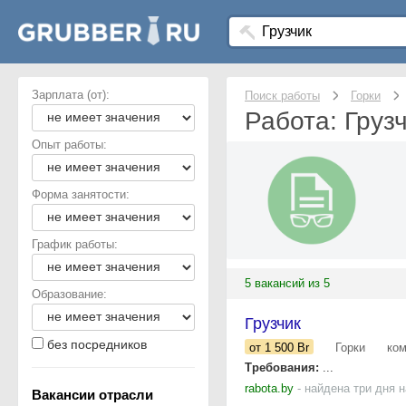
Зарплата (от):
Поиск работы
Горки
Работа: Грузч
Опыт работы:
Форма занятости:
График работы:
5 вакансий из 5
Образование:
Грузчик
без посредников
от 1 500
Br
Горки
ко
Требования:
...
rabota.by
- найдена три дня 
Вакансии отрасли