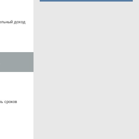
ельный доход
.
ль сроков