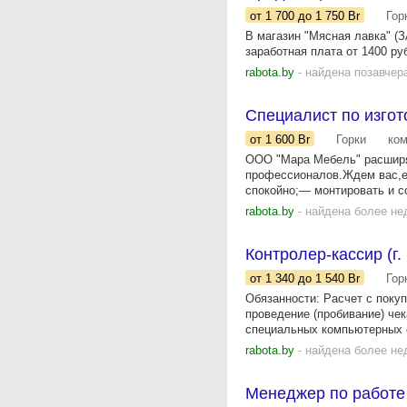
от 1 700
до 1 750
Br
Гор
В магазин "Мясная лавка" (З
заработная плата от 1400 руб
rabota.by
- найдена позавчер
Специалист по изго
от 1 600
Br
Горки
ко
ООО "Мара Мебель" расширяе
профессионалов.Ждем вас,е
спокойно;— монтировать и со
rabota.by
- найдена более не
Контролер-кассир (г.
от 1 340
до 1 540
Br
Гор
Обязанности: Расчет с покуп
проведение (пробивание) че
специальных компьютерных с
rabota.by
- найдена более не
Менеджер по работе 