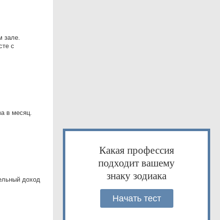
м зале.
сте с
за в месяц.
Какая профессия
подходит вашему
знаку зодиака
ельный доход
Начать тест