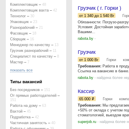
Комплектовщик
–
48
Грузчик ( г. Горки )
Комплектовщик вахта
–
42
от 1 340
до 1 540
Br
Гор
Технолог
–
30
Упаковщик
–
23
Обязанности: Погрузо-разгру
Условия: Достойная заработн
Разнорабочий
–
21
Вашими...
Фасовщик
–
18
rabota.by
-
Сборщик
–
16
Менеджер по качеству
–
13
Грузчик разнорабочий
–
11
Грузчик
Специалист по качеству
–
8
от 1 000
Br
Горки
ко
Мастер
–
7
Требования:
Работа в проду
показать все
Ссылка на вакансию в банке.
rabota.by
- найдена более не
Типы вакансий
Без посредников
–
151
Кассир
От прямых работодателей
–
65 000
Горки
комп
151
Требования:
Мы предлагаем
Работа на дому
–
63
+50% от оклада с учетом по
Вахтой
–
45
стоматологией, выездом врач
Подработка
–
42
superjob.ru
- найдена более 
Частичная занятость
–
40
Работа с обучением
–
39