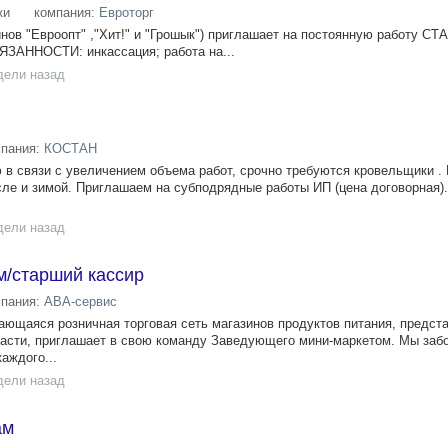
ки
компания:
Евроторг
инов "Евроопт" ,"Хит!" и "Грошык") приглашает на постоянную работу С
ННОСТИ: инкассация; работа на...
дели назад
мпания:
КОСТАН
 в связи с увеличением объема работ, срочно требуются кровельщики .
сле и зимой. Приглашаем на субподрядные работы ИП (цена договорная).
дели назад
/старший кассир
мпания:
АВА-сервис
ающаяся розничная торговая сеть магазинов продуктов питания, предст
асти, приглашает в свою команду Заведующего мини-маркетом. Мы заб
аждого...
дели назад
ам