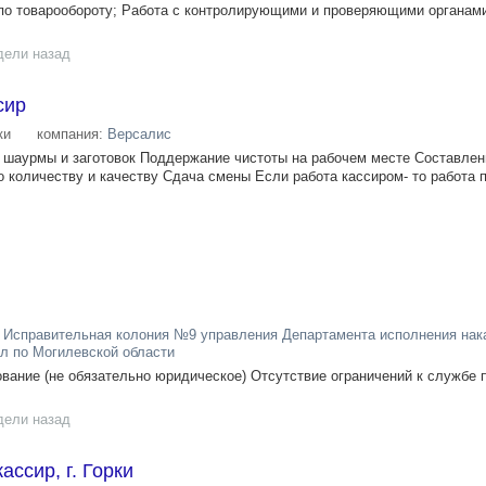
по товарообороту; Работа с контролирующими и проверяющими органами
дели назад
сир
ки
компания:
Версалис
 шаурмы и заготовок Поддержание чистоты на рабочем месте Составлен
о количеству и качеству Сдача смены Если работа кассиром- то работа 
 Исправительная колония №9 управления Департамента исполнения нак
л по Могилевской области
ание (не обязательно юридическое) Отсутствие ограничений к службе 
дели назад
ссир, г. Горки