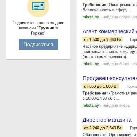
Требования:
Опыт ремонта а
Вовлечённость в сферу...
rabota.by
- найдена более не
Подпишитесь на последние
вакансии "
Грузчик в
Агент коммерческий (
Горках
"
от 1 500
до 1 860
Br
Гор
Подписаться
Частное предприятие «Дари
приглашает в свою команду в
(агента коммерческого). ...
rabota.by
- найдена более не
Продавец-консульта
от 850
до 1 000
Br
Горки
Требования:
•Грамотная реч
с 10:00-17:30 сб с...
rabota.by
- найдена вчера
Директор магазина
от 2 240
до 2 640
Br
Гор
Обязанности: Организация и