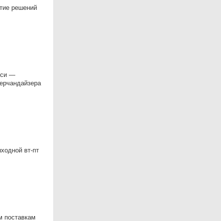
ятие решений
уси —
Мерчандайзера
ыходной вт-пт
м поставкам