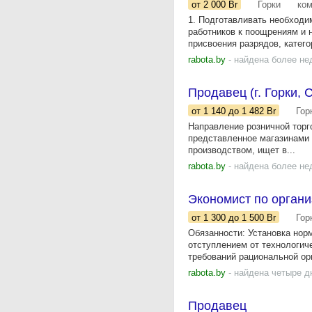
от 2 000
Br
Горки
ко
1. Подготавливать необходи
работников к поощрениям и 
присвоения разрядов, категор
rabota.by
- найдена более не
Продавец (г. Горки, 
от 1 140
до 1 482
Br
Гор
Направление розничной торг
представленное магазинами
производством, ищет в...
rabota.by
- найдена более не
Экономист по орган
от 1 300
до 1 500
Br
Гор
Обязанности: Установка нор
отступлением от технологич
требований рациональной орг
rabota.by
- найдена четыре д
Продавец