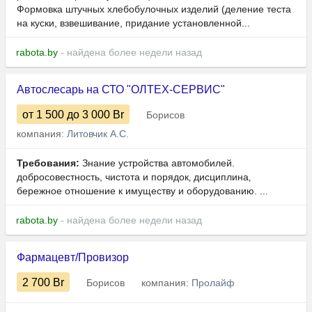
Формовка штучных хлебобулочных изделий (деление теста
на куски, взвешивание, придание установленной...
rabota.by
- найдена более недели назад
Автослесарь на СТО "ОЛТЕХ-СЕРВИС"
от 1 500
до 3 000
Br
Борисов
компания:
Литовчик А.С.
Требования:
Знание устройства автомобилей.
добросовестность, чистота и порядок‚ дисциплина‚
бережное отношение к имуществу и оборудованию. ...
rabota.by
- найдена более недели назад
Фармацевт/Провизор
2 700
Br
Борисов
компания:
Пролайф