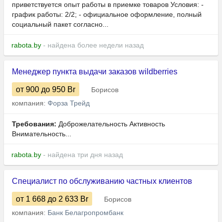
приветствуется опыт работы в приемке товаров Условия: -
график работы: 2/2; - официальное оформление, полный
социальный пакет согласно...
rabota.by
- найдена более недели назад
Менеджер пункта выдачи заказов wildberries
от 900
до 950
Br
Борисов
компания:
Форза Трейд
Требования:
Доброжелательность Активность
Внимательность...
rabota.by
- найдена три дня назад
Специалист по обслуживанию частных клиентов
от 1 668
до 2 633
Br
Борисов
компания:
Банк Белагропромбанк