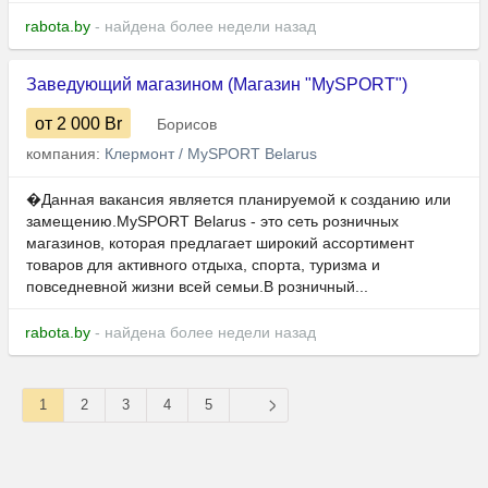
rabota.by
- найдена более недели назад
Заведующий магазином (Магазин "MySPORT")
от 2 000
Br
Борисов
компания:
Клермонт / MySPORT Belarus
�Данная вакансия является планируемой к созданию или
замещению.MySPORT Belarus - это сеть розничных
магазинов, которая предлагает широкий ассортимент
товаров для активного отдыха, спорта, туризма и
повседневной жизни всей семьи.В розничный...
rabota.by
- найдена более недели назад
1
2
3
4
5