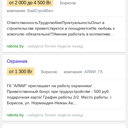
от 2 000
до 4 500
Br
Борисов
компания:
БайСтройБел
ОтветственностьТрудолюбиеПунктуальностьОпыт в
строительстве приветствуется и поощряетсяНе любовь к
алкоголю обязательна!!!Умение работать в коллективе...
rabota.by
- найдена более недели назад
Охранник
от 1 300
Br
Борисов
компания:
АЛМИ, ГК
ГК "АЛМИ" приглашает на работу охранника!
Приветственный бонус при трудоустройстве - 500 руб.
подарочная карта! График работы 2/2. Место работы: г.
Борисов, ул. Нормандия-Неман,4а;...
rabota.by
- найдена более недели назад