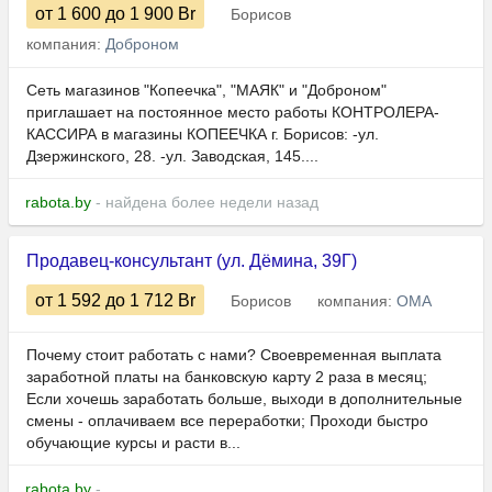
от 1 600
до 1 900
Br
Борисов
компания:
Доброном
Сеть магазинов "Копеечка", "МАЯК" и "Доброном"
приглашает на постоянное место работы КОНТРОЛЕРА-
КАССИРА в магазины КОПЕЕЧКА г. Борисов: -ул.
Дзержинского, 28. -ул. Заводская, 145....
rabota.by
- найдена более недели назад
Продавец-консультант (ул. Дёмина, 39Г)
от 1 592
до 1 712
Br
Борисов
компания:
ОМА
Почему стоит работать с нами? Своевременная выплата
заработной платы на банковскую карту 2 раза в месяц;
Если хочешь заработать больше, выходи в дополнительные
смены - оплачиваем все переработки; Проходи быстро
обучающие курсы и расти в...
rabota.by
-