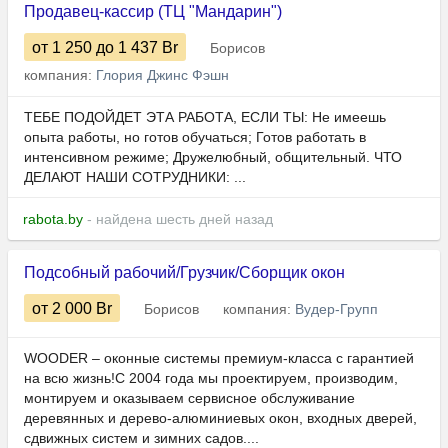
Продавец-кассир (ТЦ "Мандарин")
от 1 250
до 1 437
Br
Борисов
компания:
Глория Джинс Фэшн
ТЕБЕ ПОДОЙДЕТ ЭТА РАБОТА, ЕСЛИ ТЫ: Не имеешь
опыта работы, но готов обучаться; Готов работать в
интенсивном режиме; Дружелюбный, общительный. ЧТО
ДЕЛАЮТ НАШИ СОТРУДНИКИ: ...
rabota.by
- найдена шесть дней назад
Подсобный рабочий/Грузчик/Сборщик окон
от 2 000
Br
Борисов
компания:
Вудер-Групп
WOODER – оконные системы премиум-класса с гарантией
на всю жизнь!С 2004 года мы проектируем, производим,
монтируем и оказываем сервисное обслуживание
деревянных и дерево-алюминиевых окон, входных дверей,
сдвижных систем и зимних садов....