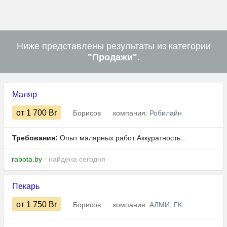
Ниже представлены результаты из категории
"Продажи"
.
Маляр
от 1 700
Br
Борисов
компания:
Робилайн
Требования:
Опыт малярных работ Аккуратность...
rabota.by
- найдена сегодня
Пекарь
от 1 750
Br
Борисов
компания:
АЛМИ, ГК