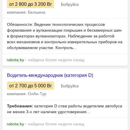
от 2 800
до 3 200
Br
Бобруйск
компания:
Белшина
Обязанности: Ведение технологических процессов
формования и вулканизации покрышек и бескамерных шин
в форматорах-вулканизаторах. Наблюдение за работой
всех механизмов и контрольно-измерительных приборов на
обслуживаемом участке. Контроль...
rabota.by
- найдена более недели назад
Водитель-международник (категория D)
от 2 700
до 5 000
Br
Бобруйск
компания:
ОлАн-Тур
Требования:
категория D стаж работы водителем автобуса
не менее 3-х лет наличие удостоверения...
rabota.by
- найдена более недели назад