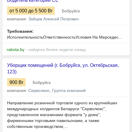
Водитель категории СЕ
от 5 000
до 5 500
Br
Бобруйск
компания:
Зайцев Алексей Петрович
Требования:
ИсполнительностьОтветственностьУсловия:На Мерседес...
rabota.by
- найдена более недели назад
Уборщик помещений (г. Бобруйск, ул. Октябрьская,
123)
900
Br
Бобруйск
компания:
Серволюкс, Группа компаний
Направление розничной торговли одного из крупнейших
международных холдингов Беларуси "Серволюкс",
представленное магазинами формата "у дома",
фирменными торговыми павильонами, а также
собственным производством,...