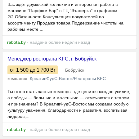
Вас ждёт дружеский коллектив и интересная работа в
магазине "Парфюм Бар" в ТЦ "Этажерка" с графиком
2/2.Обязанности Консультация покупателей по
ассортименту Продажа товара Поддержание чистоты на
рабочем месте ...
rabota.by
- найдена более недели назад
Менеджер ресторана KFC, г. Бобруйск
от 1 500
до 1 700
Br
Бобруйск
компания:
КреативФудС-Восток/Рестораны KFC
Ты готов стать частью команды, где ценится каждое усилие,
а победы — большие и маленькие — отмечаются с теплом
и признанием? В КреативФудС-Восток мы создаем особую
культуру уважения, благодарности и развития, воспитывая
лидеров,...
rabota.by
- найдена более недели назад