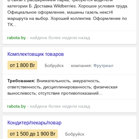
категории Б. Доставка Wildberries. Хорошое условия труда.
Официальное оформление, машины газель некст4
маршрута на выбор. Хороший коллектив. Оформление по
ТК...
rabota.by
- найдена более недели назад
Комплектовщик товаров
от 1 800
Br
Бобруйск
компания:
Фрутреал
Требования:
Внимательность, аккуратность,
ответственность, дисциплинированность; физическая
выносливость; отсутствие противопоказаний...
rabota.by
- найдена более недели назад
Кондитер/пекарь/повар
от 1 500
до 1 900
Br
Бобруйск