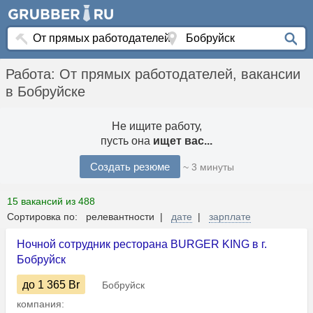
Работа: От прямых работодателей, вакансии
в Бобруйске
Не ищите работу,
пусть она
ищет вас...
Создать резюме
~ 3 минуты
15 вакансий из 488
Сортировка по: релевантности |
дате
|
зарплате
Ночной сотрудник ресторана BURGER KING в г.
Бобруйск
до 1 365
Br
Бобруйск
компания: