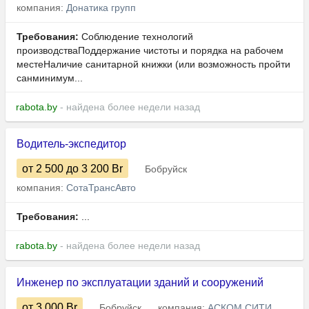
компания:
Донатика групп
Требования:
Соблюдение технологий
производстваПоддержание чистоты и порядка на рабочем
местеНаличие санитарной книжки (или возможность пройти
санминимум...
rabota.by
- найдена более недели назад
Водитель-экспедитор
от 2 500
до 3 200
Br
Бобруйск
компания:
СотаТрансАвто
Требования:
...
rabota.by
- найдена более недели назад
Инженер по эксплуатации зданий и сооружений
от 3 000
Br
Бобруйск
компания:
АСКОМ СИТИ