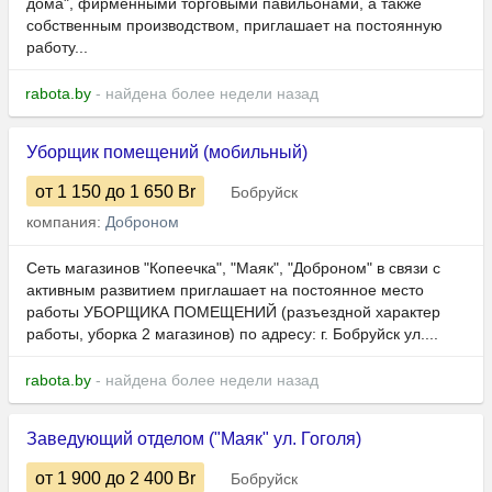
дома", фирменными торговыми павильонами, а также
собственным производством, приглашает на постоянную
работу...
rabota.by
- найдена более недели назад
Уборщик помещений (мобильный)
от 1 150
до 1 650
Br
Бобруйск
компания:
Доброном
Сеть магазинов "Копеечка", "Маяк", "Доброном" в связи с
активным развитием приглашает на постоянное место
работы УБОРЩИКА ПОМЕЩЕНИЙ (разъездной характер
работы, уборка 2 магазинов) по адресу: г. Бобруйск ул....
rabota.by
- найдена более недели назад
Заведующий отделом ("Маяк" ул. Гоголя)
от 1 900
до 2 400
Br
Бобруйск