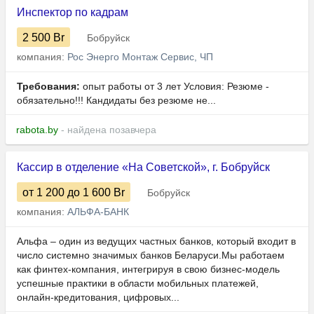
Инспектор по кадрам
2 500
Br
Бобруйск
компания:
Рос Энерго Монтаж Сервис, ЧП
Требования:
опыт работы от 3 лет Условия: Резюме -
обязательно!!! Кандидаты без резюме не...
rabota.by
- найдена позавчера
Кассир в отделение «На Советской», г. Бобруйск
от 1 200
до 1 600
Br
Бобруйск
компания:
АЛЬФА-БАНК
Альфа – один из ведущих частных банков, который входит в
число системно значимых банков Беларуси.Мы работаем
как финтех-компания, интегрируя в свою бизнес-модель
успешные практики в области мобильных платежей,
онлайн-кредитования, цифровых...