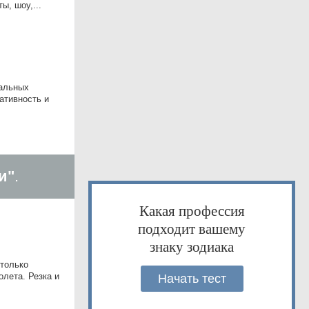
ы, шоу,...
сальных
ативность и
и"
.
Какая профессия
подходит вашему
знаку зодиака
 только
олета. Резка и
Начать тест