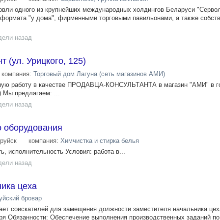
овли одного из крупнейших международных холдингов Беларуси "Серво
 формата "у дома", фирменными торговыми павильонами, а также собст
дели назад
 (ул. Урицкого, 125)
компания:
Торговый дом Лагуна (сеть магазинов АМИ)
ную работу в качестве ПРОДАВЦА-КОНСУЛЬТАНТА в магазин "АМИ" в г
 Мы предлагаем: ...
дели назад
о оборудования
руйск
компания:
Химчистка и стирка белья
ь, исполнительность Условия: работа в...
дели назад
ника цеха
уйский бровар
ет соискателей для замещения должности заместителя начальника цеха
ября Обязанности: Обеспечение выполнения производственных заданий п