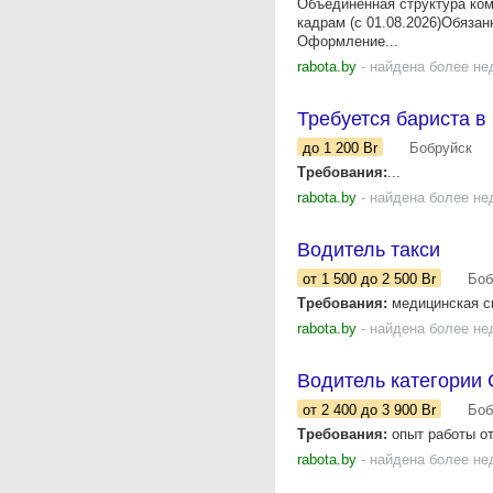
Объединенная структура ком
кадрам (с 01.08.2026)Обяза
Оформление...
rabota.by
- найдена более не
Требуется бариста 
до 1 200
Br
Бобруйск
Требования:
...
rabota.by
- найдена более не
Водитель такси
от 1 500
до 2 500
Br
Боб
Требования:
медицинская сп
rabota.by
- найдена более не
Водитель категории 
от 2 400
до 3 900
Br
Боб
Требования:
опыт работы от
rabota.by
- найдена более не