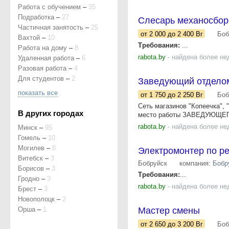
Работа с обучением
–
35
Подработка
–
27
Слесарь механосбор
Частичная занятость
–
25
от 2 000
до 2 400
Br
Боб
Вахтой
–
10
Требования:
...
Работа на дому
–
8
rabota.by
- найдена более не
Удаленная работа
–
6
Разовая работа
–
4
Для студентов
–
2
Заведующий отделом 
показать все
от 1 750
до 2 250
Br
Боб
Сеть магазинов "Копеечка", 
В других городах
место работы ЗАВЕДУЮЩЕГО 
rabota.by
- найдена более не
Минск
–
95
Гомель
–
10
Могилев
–
8
Электромонтер по р
Витебск
–
3
Бобруйск
компания:
Бобр
Борисов
–
3
Требования:
...
Гродно
–
3
rabota.by
- найдена более не
Брест
–
3
Новополоцк
–
2
Орша
–
1
Мастер смены
от 2 650
до 3 200
Br
Боб