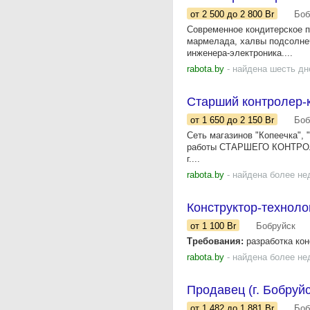
от 2 500
до 2 800
Br
Боб
Современное кондитерское 
мармелада, халвы подсолнеч
инженера-электроника....
rabota.by
- найдена шесть дн
Старший контролер-к
от 1 650
до 2 150
Br
Боб
Сеть магазинов "Копеечка", 
работы СТАРШЕГО КОНТРОЛЕР
г....
rabota.by
- найдена более не
Конструктор-техноло
от 1 100
Br
Бобруйск
Требования:
разработка кон
rabota.by
- найдена более не
Продавец (г. Бобруйс
от 1 482
до 1 881
Br
Боб