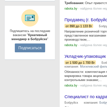
Требования:
Опыт приветств
rabota.by
- найдена более не
Продавец (г. Бобруйс
от 890
до 1 133
Br
Бобр
Подпишитесь на последние
Направление розничной торг
вакансии "
Креативный
представленное магазинами
менеджер в Бобруйске
"
производством,...
rabota.by
- найдена более не
Подписаться
Укладчик-упаковщик
от 1 500
до 1 700
Br
Боб
компания:
Могилевский фили
Обязанности: комплектация п
маркировка товара акцизны
контрольными знаками;...
rabota.by
- найдена более не
Специалист по кадр
Бобруйск
компания:
Бобр