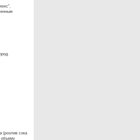
люкс",
венным
ород
 (розлив сока
о объему