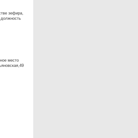
тве зефира,
а должность
нное место
яновская,49