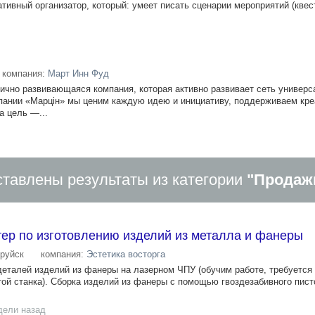
тивный организатор, который: умеет писать сценарии мероприятий (квест
компания:
Март Инн Фуд
чно развивающаяся компания, которая активно развивает сеть универ
пании «Марцін» мы ценим каждую идею и инициативу, поддерживаем кре
а цель —...
тавлены результаты из категории
"Продаж
тер по изготовлению изделий из металла и фанеры
руйск
компания:
Эстетика восторга
деталей изделий из фанеры на лазерном ЧПУ (обучим работе, требуется
той станка). Сборка изделий из фанеры с помощью гвоздезабивного пист
дели назад