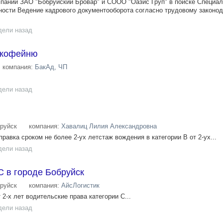
паний ЗАО "Бобруйский Бровар" и СООО "Оазис Груп" в поиске Специал
нности Ведение кадрового документооборота согласно трудовому законод
дели назад
в кофейню
компания:
БакАд, ЧП
дели назад
руйск
компания:
Хавалиц Лилия Александровна
равка сроком не более 2-ух летстаж вождения в категории В от 2-ух...
дели назад
С в городе Бобруйск
руйск
компания:
АйсЛогистик
 2-х лет водительские права категории С...
дели назад