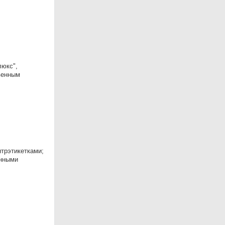
люкс",
венным
нтрэтикетками;
анными