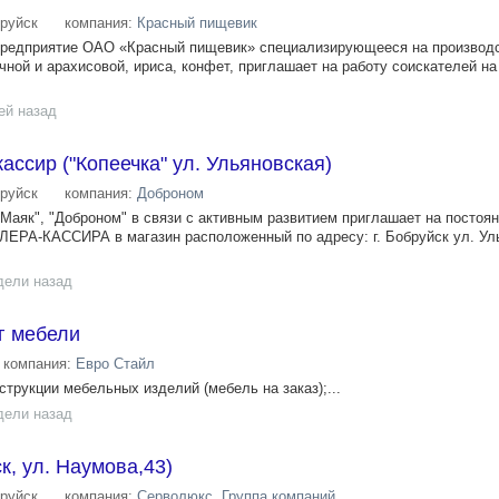
руйск
компания:
Красный пищевик
предприятие ОАО «Красный пищевик» специализирующееся на производс
ной и арахисовой, ириса, конфет, приглашает на работу соискателей н
ей назад
ассир ("Копеечка" ул. Ульяновская)
руйск
компания:
Доброном
"Маяк", "Доброном" в связи с активным развитием приглашает на постоя
А-КАССИРА в магазин расположенный по адресу: г. Бобруйск ул. Уль
дели назад
г мебели
компания:
Евро Стайл
струкции мебельных изделий (мебель на заказ);...
дели назад
к, ул. Наумова,43)
руйск
компания:
Серволюкс, Группа компаний