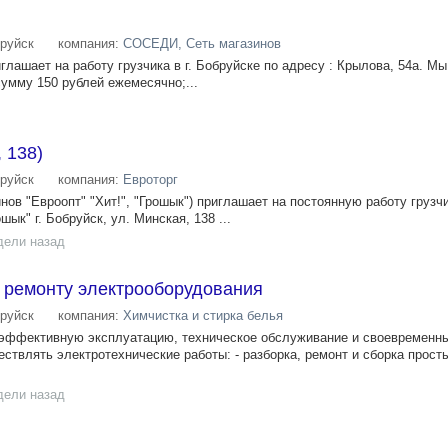
руйск
компания:
СОСЕДИ, Сеть магазинов
глашает на работу грузчика в г. Бобруйске по адресу : Крылова, 54а. Мы
умму 150 рублей ежемесячно;...
, 138)
руйск
компания:
Евроторг
нов "Евроопт" "Хит!", "Грошык") приглашает на постоянную работу грузч
ык" г. Бобруйск, ул. Минская, 138 ...
дели назад
о ремонту электрооборудования
руйск
компания:
Химчистка и стирка белья
эффективную эксплуатацию, техническое обслуживание и своевременн
твлять электротехнические работы: - разборка, ремонт и сборка прост
дели назад