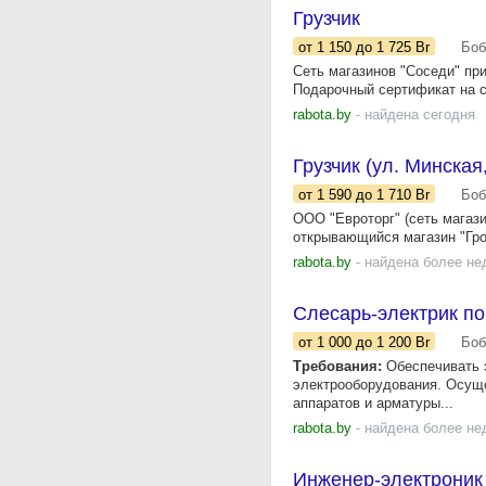
Грузчик
от 1 150
до 1 725
Br
Боб
Сеть магазинов "Соседи" при
Подарочный сертификат на с
rabota.by
- найдена сегодня
Грузчик (ул. Минская
от 1 590
до 1 710
Br
Боб
ООО "Евроторг" (сеть магази
открывающийся магазин "Грош
rabota.by
- найдена более не
Слесарь-электрик п
от 1 000
до 1 200
Br
Боб
Требования:
Обеспечивать 
электрооборудования. Осущес
аппаратов и арматуры...
rabota.by
- найдена более не
Инженер-электроник