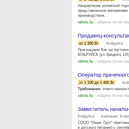
Направление розничной торг
представленное магазинами
производством,...
rabota.by
- найдена более не
Продавец-консультант
от 1 300
Br
Бобруйск
Приглашаем Вас на постоян
БОБРУЙСК (ул.Урицкого,125)
rabota.by
- найдена более не
Оператор прачечног
от 1 100
до 1 400
Br
Боб
Требования:
ответственност
rabota.by
- найдена более не
Заместитель началь
Бобруйск
компания:
Бобр
СООО "Оазис Груп" приглаша
и детского питания) с сент