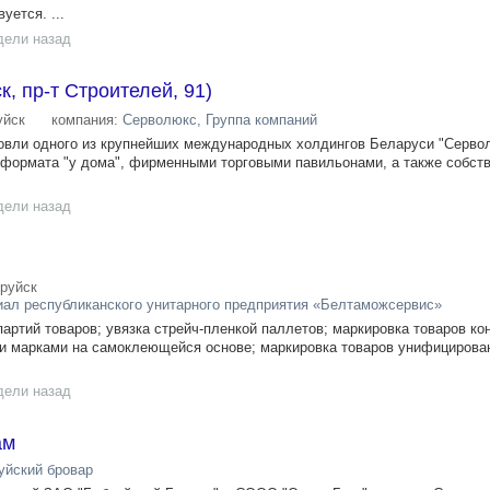
уется. ...
дели назад
к, пр-т Строителей, 91)
уйск
компания:
Серволюкс, Группа компаний
овли одного из крупнейших международных холдингов Беларуси "Серво
 формата "у дома", фирменными торговыми павильонами, а также собст
дели назад
руйск
ал республиканского унитарного предприятия «Белтаможсервис»
артий товаров; увязка стрейч-пленкой паллетов; маркировка товаров ко
ми марками на самоклеющейся основе; маркировка товаров унифициров
дели назад
ам
уйский бровар