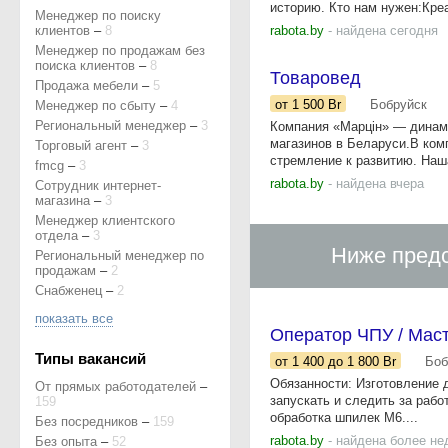
историю. Кто нам нужен:Креа
Менеджер по поиску
клиентов
–
8
rabota.by
- найдена сегодня
Менеджер по продажам без
поиска клиентов
–
8
Товаровед
Продажа мебели
–
5
от 1 500
Br
Бобруйск
Менеджер по сбыту
–
4
Региональный менеджер
–
3
Компания «Марцін» — динами
магазинов в Беларуси.В ком
Торговый агент
–
3
стремление к развитию. Наш
fmcg
–
3
rabota.by
- найдена вчера
Сотрудник интернет-
магазина
–
3
Менеджер клиентского
отдела
–
3
Ниже предс
Региональный менеджер по
продажам
–
2
Снабженец
–
2
показать все
Оператор ЧПУ / Мас
Типы вакансий
от 1 400
до 1 800
Br
Боб
Обязанности: Изготовление 
От прямых работодателей
–
запускать и следить за рабо
159
обработка шпилек М6....
Без посредников
–
159
rabota.by
- найдена более не
Без опыта
–
52