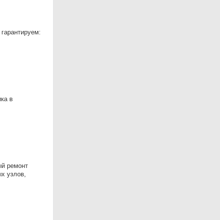
 гарантируем:
ика в
ый ремонт
ых узлов,