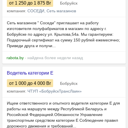
от 1 250
до 1 875
Br
Бобруйск
компания:
СОСЕДИ, Сеть магазинов
Сеть магазинов " Соседи" приглашает на работу
изготовителя полуфабрикатов в магазин по адресу г.
Бобруйске по адресу ул. Крылова,54а. Мы гарантируем:
Подарочный сертификат на сумму 150 рублей ежемесячно;
Приведи друга и получи...
rabota.by
- найдена более недели назад
Водитель категории Е
от 1 000
до 4 000
Br
Бобруйск
компания:
ЧТУП «БобруйскТрансЛаин»
Ищем ответственного и опытного водителя категории Е для
работы на маршруте между Республикой Беларусь и
Российской Федерацией.Обязанности Управление
транспортным средством категории Е Соблюдение правил
дорожного движения и требований...