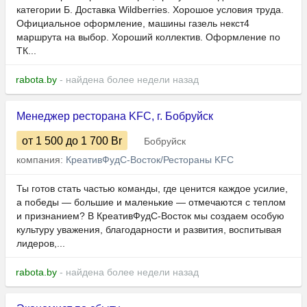
категории Б. Доставка Wildberries. Хорошое условия труда.
Официальное оформление, машины газель некст4
маршрута на выбор. Хороший коллектив. Оформление по
ТК...
rabota.by
- найдена более недели назад
Менеджер ресторана KFC, г. Бобруйск
от 1 500
до 1 700
Br
Бобруйск
компания:
КреативФудС-Восток/Рестораны KFC
Ты готов стать частью команды, где ценится каждое усилие,
а победы — большие и маленькие — отмечаются с теплом
и признанием? В КреативФудС-Восток мы создаем особую
культуру уважения, благодарности и развития, воспитывая
лидеров,...
rabota.by
- найдена более недели назад