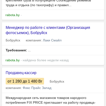
крепления груза в полуприцепе Соблюдение режимов
труда и отдыха (по тахографу) и правил...
rabota.by
-
Менеджер по работе с клиентами (Организация
фотосъемок), Бобруйск
Бобруйск
компания:
Лаки Смайл
Требования:
...
rabota.by
- найдена более недели назад
Продавец-кассир
от 1 280
до 1 480
Br
Бобруйск
компания:
Фикс Прайс Запад
Международная сеть магазинов товаров народного
потребления FIX PRICE приглашает на работу продавца-