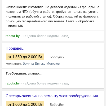
Обязанности: Изготовление деталей изделий из фанеры на
лазерном ЧПУ (обучим работе, требуется только запускать
и следить за работой станка). Сборка изделий из фанеры с
помощью гвоздезабивного пистолета. Резка и обработка
шпилек М6....
rabota.by
- найдена более недели назад
Продавец
от 1 350
до 2 000
Br
Бобруйск
компания:
Белита-Витэкс-Могилев
Требования:
знание...
rabota.by
- найдена более недели назад
Слесарь-электрик по ремонту электрооборудования
от 1 000
до 1 200
Br
Бобруйск