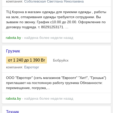
компания:
Соболевская Светлана Николаевна
ТЦ Корона в магазин одежды для приемки одежды , работы
на зале, отпаривания одежды треб​​​​​​​уются сотрудники​​​​​​​. ​​​​​​​Вы​​​​​​​
зываем по звонку. График с10.00 до 20.00. Оформление по
договору подряда. т. 80291253171. ...
rabota.by
- найдена более недели назад
Грузчик
от 1 240
до 1 390
Br
Бобруйск
компания:
Евроторг
ООО "Евроторг" (сеть магазинов "Евроопт" "Хит!", "Грошык")
приглашает на постоянную работу грузчика Обязанности:
перемещение, погрузка,...
rabota.by
- найдена более недели назад
Техник