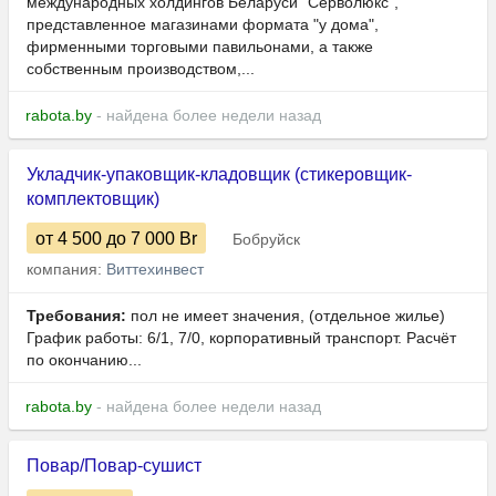
международных холдингов Беларуси "Серволюкс",
представленное магазинами формата "у дома",
фирменными торговыми павильонами, а также
собственным производством,...
rabota.by
- найдена более недели назад
Укладчик-упаковщик-кладовщик (стикеровщик-
комплектовщик)
от 4 500
до 7 000
Br
Бобруйск
компания:
Виттехинвест
Требования:
пол не имеет значения, (отдельное жилье)
График работы: 6/1, 7/0, корпоративный транспорт. Расчёт
по окончанию...
rabota.by
- найдена более недели назад
Повар/Повар-сушист