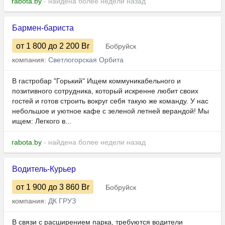
rabota.by
- найдена более недели назад
Бармен-бариста
от 1 800
до 2 200
Br
Бобруйск
компания:
Светлогорская Орбита
В гастробар "Горький" Ищем коммуникабельного и
позитивного сотрудника, который искренне любит своих
гостей и готов строить вокруг себя такую же команду. У нас
небольшое и уютное кафе с зеленой летней верандой! Мы
ищем: Легкого в...
rabota.by
- найдена более недели назад
Водитель-Курьер
от 1 900
до 3 860
Br
Бобруйск
компания:
ДК ГРУЗ
В связи с расширением парка, требуются водители