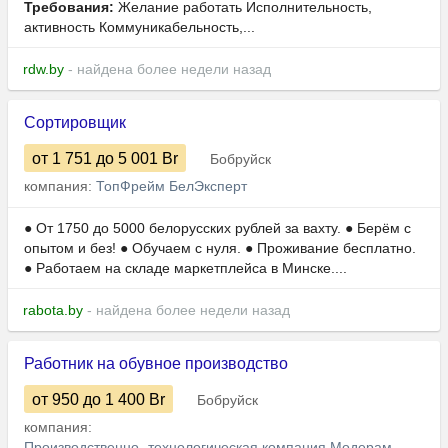
Требования:
Желание работать Исполнительность,
активность Коммуникабельность,...
rdw.by
- найдена более недели назад
Сортировщик
от 1 751
до 5 001
Br
Бобруйск
компания:
ТопФрейм БелЭксперт
● От 1750 до 5000 белорусских рублей за вахту. ● Берём с
опытом и без! ● Обучаем с нуля. ● Проживание бесплатно.
● Работаем на складе маркетплейса в Минске....
rabota.by
- найдена более недели назад
Работник на обувное производство
от 950
до 1 400
Br
Бобруйск
компания:
Производственно- технологическая компания Модерам-