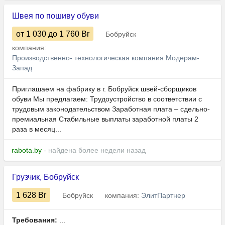
Швея по пошиву обуви
от 1 030
до 1 760
Br
Бобруйск
компания:
Производственно- технологическая компания Модерам-
Запад
Приглашаем на фабрику в г. Бобруйск швей-сборщиков
обуви Мы предлагаем: Трудоустройство в соответствии с
трудовым законодательством Заработная плата – сдельно-
премиальная Стабильные выплаты заработной платы 2
раза в месяц...
rabota.by
- найдена более недели назад
Грузчик, Бобруйск
1 628
Br
Бобруйск
компания:
ЭлитПартнер
Требования:
...