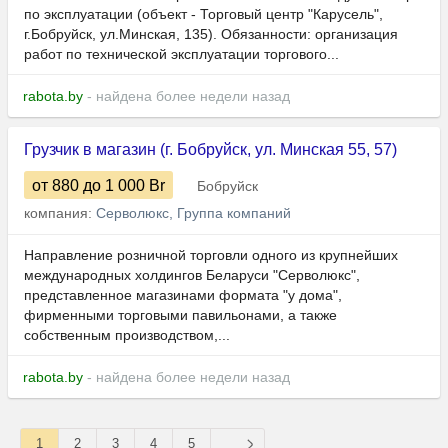
по эксплуатации (объект - Торговый центр "Карусель",
г.Бобруйск, ул.Минская, 135). Обязанности: организация
работ по технической эксплуатации торгового...
rabota.by
- найдена более недели назад
Грузчик в магазин (г. Бобруйск, ул. Минская 55, 57)
от 880
до 1 000
Br
Бобруйск
компания:
Серволюкс, Группа компаний
Направление розничной торговли одного из крупнейших
международных холдингов Беларуси "Серволюкс",
представленное магазинами формата "у дома",
фирменными торговыми павильонами, а также
собственным производством,...
rabota.by
- найдена более недели назад
1
2
3
4
5