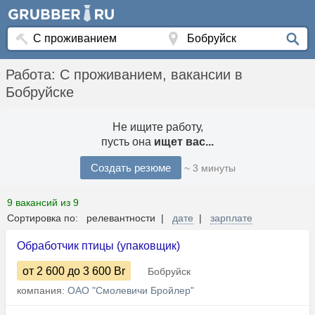
Работа: С проживанием, вакансии в
Бобруйске
Не ищите работу,
пусть она
ищет вас...
Создать резюме
~ 3 минуты
9 вакансий из 9
Сортировка по: релевантности |
дате
|
зарплате
Обработчик птицы (упаковщик)
от 2 600
до 3 600
Br
Бобруйск
компания:
ОАО "Смолевичи Бройлер"