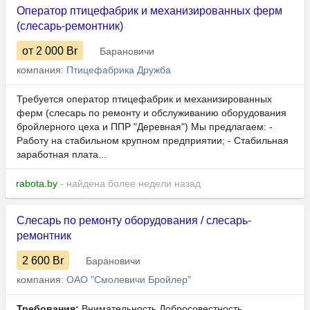
Оператор птицефабрик и механизированных ферм
(слесарь-ремонтник)
от 2 000
Br
Барановичи
компания:
Птицефабрика Дружба
Требуется оператор птицефабрик и механизированных
ферм (слесарь по ремонту и обслуживанию оборудования
бройлерного цеха и ППР "Деревная") Мы предлагаем: -
Работу на стабильном крупном предприятии; - Стабильная
заработная плата...
rabota.by
- найдена более недели назад
Слесарь по ремонту оборудования / слесарь-
ремонтник
2 600
Br
Барановичи
компания:
ОАО "Смолевичи Бройлер"
Требования:
Внимательность Добросовестность