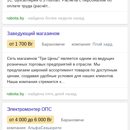
1С: Бухгалтерия 8.3 Human.​​​​​ Расчёты с персоналом по
оплате труда (расчёт...
rabota.by
- найдена более недели назад
Заведующий магазином
от 1 700
Br
Барановичи
компания:
Плэй хард
Сеть магазинов "Три Цены" является одним из ведущих
розничных торговых предприятий в отрасли. Мы
предлагаем широкий ассортимент товаров по доступным
ценам, создавая удобные условия для наших клиентов.
Наша компания стремится к...
rabota.by
- найдена пять дней назад
Электромонтер ОПС
от 4 000
до 6 000
Br
Барановичи
компания:
АльфаСекьюрити