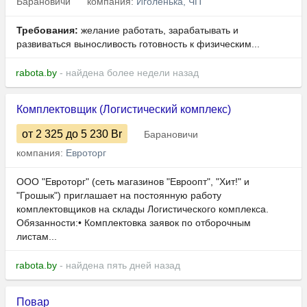
Барановичи
компания:
Иголенька, ЧП
Требования:
желание работать, зарабатывать и
развиваться выносливость готовность к физическим...
rabota.by
- найдена более недели назад
Комплектовщик (Логистический комплекс)
от 2 325
до 5 230
Br
Барановичи
компания:
Евроторг
ООО "Евроторг" (сеть магазинов "Евроопт", "Хит!" и
"Грошык") приглашает на постоянную работу
комплектовщиков на склады Логистического комплекса.
Обязанности:• Комплектовка заявок по отборочным
листам...
rabota.by
- найдена пять дней назад
Повар