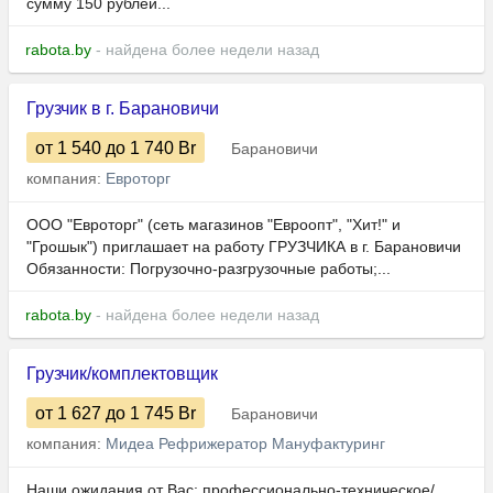
сумму 150 рублей...
rabota.by
- найдена более недели назад
Грузчик в г. Барановичи
от 1 540
до 1 740
Br
Барановичи
компания:
Евроторг
ООО "Евроторг" (сеть магазинов "Евроопт", "Хит!" и
"Грошык") приглашает на работу ГРУЗЧИКА в г. Барановичи
Обязанности: Погрузочно-разгрузочные работы;...
rabota.by
- найдена более недели назад
Грузчик/комплектовщик
от 1 627
до 1 745
Br
Барановичи
компания:
Мидеа Рефрижератор Мануфактуринг
Наши ожидания от Вас: профессионально-техническое/