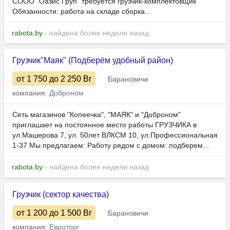
СООО "Оазис Груп" требуется грузчик-комплектовщик
Обязанности: работа на складе сборка...
rabota.by
- найдена более недели назад
Грузчик"Маяк" (Подберём удобный район)
от 1 750
до 2 250
Br
Барановичи
компания:
Доброном
Сеть магазинов "Копеечка", "МАЯК" и "Доброном"
приглашает на постоянное место работы ГРУЗЧИКА в
ул.Машерова 7, ул. 50лет ВЛКСМ 10, ул.Профессиональная
1-37 Мы предлагаем: Работу рядом с домом: подберем...
rabota.by
- найдена более недели назад
Грузчик (сектор качества)
от 1 200
до 1 500
Br
Барановичи
компания:
Евроторг