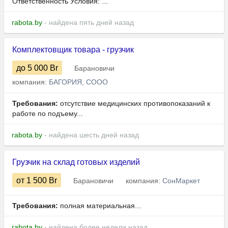
Ответственность Условия: ...
rabota.by
- найдена пять дней назад
Комплектовщик товара - грузчик
до 5 000
Br
Барановичи
компания:
БАГОРИЯ, СООО
Требования:
отсутствие медицинских противопоказаний к
работе по подъему...
rabota.by
- найдена шесть дней назад
Грузчик на склад готовых изделий
от 1 500
Br
Барановичи
компания:
СонМаркет
Требования:
полная материальная...
rabota.by
- найдена более недели назад