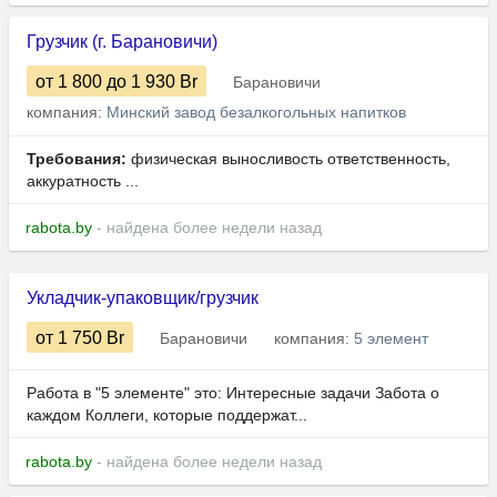
Грузчик (г. Барановичи)
от 1 800
до 1 930
Br
Барановичи
компания:
Минский завод безалкогольных напитков
Требования:
физическая выносливость ответственность,
аккуратность ...
rabota.by
- найдена более недели назад
Укладчик-упаковщик/грузчик
от 1 750
Br
Барановичи
компания:
5 элемент
Работа в "5 элементе" это: Интересные задачи Забота о
каждом Коллеги, которые поддержат...
rabota.by
- найдена более недели назад