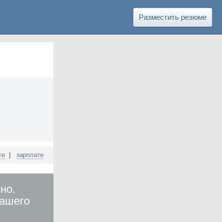
Разместить резюме
те
|
зарплате
но.
вашего