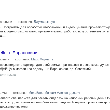
ановичи
компания:
Блумберггрупп
а. Программы для обработки изображений и видео, умение проиллюстрир
то выглядело максимально привлекательно; работа с искусственным инте
....
lle, г. Барановичи
новичи
компания:
Марк Формэль
 производитель одежды для всей семьи, приглашает в свою команду ак
АВЦА в магазин по адресу: - г. Барановичи, пр. Советский,...
дели назад
вичи
компания:
Михайлов Максим Александрович
ливого специалиста для работы сиделкой на неполный рабочий день.Об
ах и уход за пожилыми или больными людьми Контроль приема лекарст
держание чистоты...