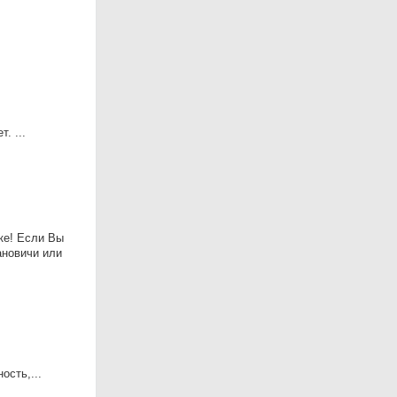
. ...
ке! Если Вы
ановичи или
ость,...