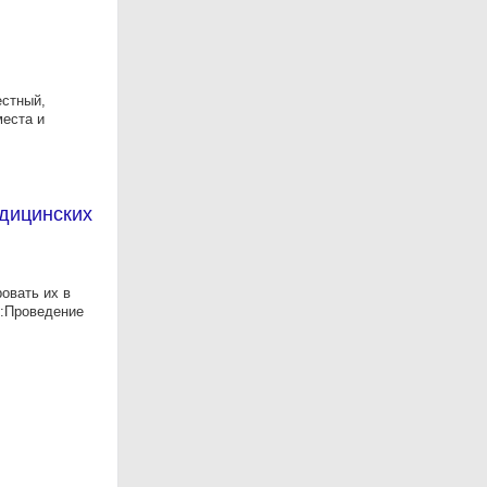
естный,
места и
дицинских
овать их в
и:Проведение