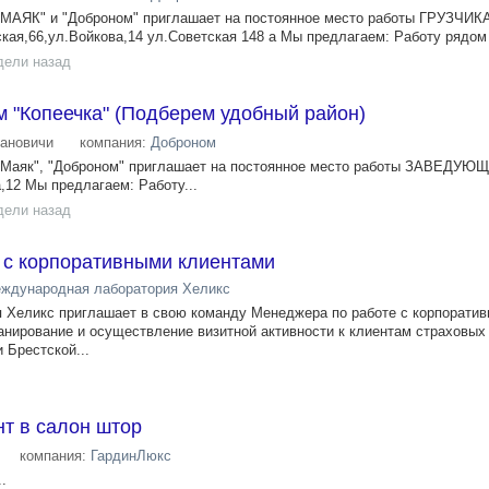
 "МАЯК" и "Доброном" приглашает на постоянное место работы ГРУЗЧИК
кая,66,ул.Войкова,14 ул.Советская 148 а Мы предлагаем: Работу рядом 
дели назад
 "Копеечка" (Подберем удобный район)
ановичи
компания:
Доброном
, "Маяк", "Доброном" приглашает на постоянное место работы ЗАВЕД
,12 Мы предлагаем: Работу...
дели назад
 с корпоративными клиентами
ждународная лаборатория Хеликс
 Хеликс приглашает в свою команду Менеджера по работе с корпорати
анирование и осуществление визитной активности к клиентам страховых
 Брестской...
т в салон штор
компания:
ГардинЛюкс
.