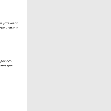
и установок
 крепления и
тдохнуть
аем для...