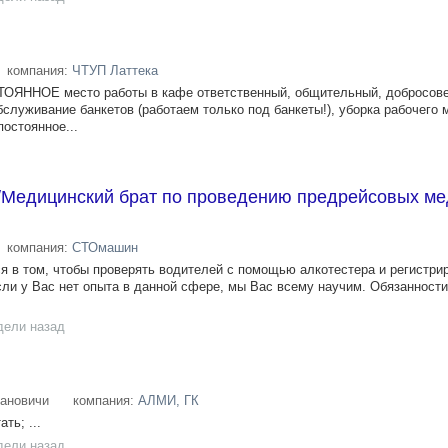
компания:
ЧТУП Латтека
ТОЯННОЕ место работы в кафе ответственный, общительный, добросов
бслуживание банкетов (работаем только под банкеты!), уборка рабочего 
постоянное...
/Медицинский брат по проведению предрейсовых ме
компания:
СТОмашин
я в том, чтобы проверять водителей с помощью алкотестера и регистрир
сли у Вас нет опыта в данной сфере, мы Вас всему научим. Обязанност
дели назад
ановичи
компания:
АЛМИ, ГК
ть; ...
дели назад