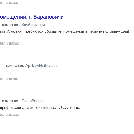
дели назад
омещений, г. Барановичи
компания:
Зауберклиник
ть Условия: Требуются уборщики помещений в первую половину дня! г.
дели назад
компания:
АртБелИтДизайн
дели назад
компания:
СофиРелакс
профессионализм, креативность Ссылка на...
дели назад