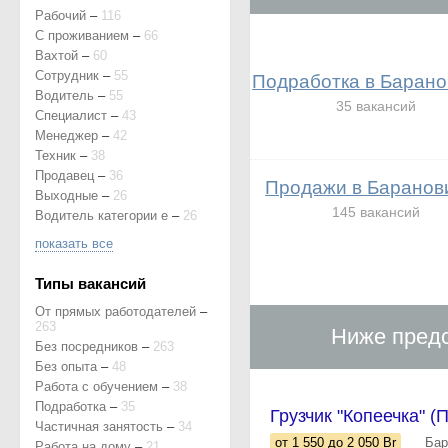
Рабочий
–
116
С проживанием
–
66
Вахтой
–
60
Сотрудник
–
55
Подработка в Барано
Водитель
–
55
35 вакансий
Специалист
–
43
Менеджер
–
42
Техник
–
38
Продавец
–
36
Продажи в Баранов
Выходные
–
26
145 вакансий
Водитель категории е
–
26
показать все
Типы вакансий
От прямых работодателей
–
263
Ниже предс
Без посредников
–
263
Без опыта
–
48
Работа с обучением
–
38
Подработка
–
35
Грузчик "Копеечка" 
Частичная занятость
–
34
от 1 550
до 2 050
Br
Бар
Работа на дому
–
21