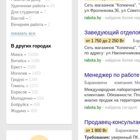
Сеть магазинов "Копеечка",
Удаленная работа
–
18
ул.Фроленкова,36, ул.Советс
Для студентов
–
7
rabota.by
- найдена более не
Вахтой
–
5
Вечерняя работа
–
2
Заведующий отделом
показать все
от 1 750
до 2 250
Br
Бар
В других городах
Сеть магазинов "Копеечка"
по адресу: ул.Наконечникова
Минск
–
15306
rabota.by
- найдена более не
Витебск
–
1686
Брест
–
1580
Могилев
–
1483
Менеджер по работе
Гродно
–
1345
Барановичи
компания:
Ме
Гомель
–
1272
Международная лаборатория
Борисов
–
632
клиентами. Обязанности: Пл
Молодечно
–
554
анализ продаж на территории
Бобруйск
–
496
rabota.by
- найдена сегодня
Жодино
–
450
Продавец-консультан
от 1 800
Br
Барановичи
Требования:
уверенный ПК..