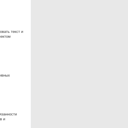
овать текст и
лектом
тивных
язанности
в и