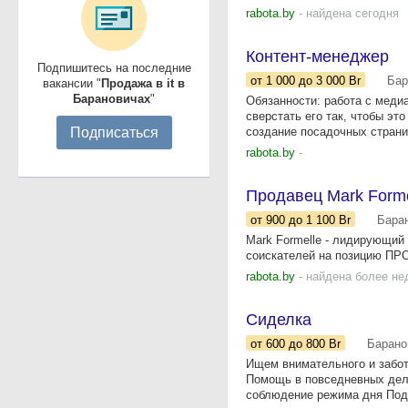
rabota.by
- найдена сегодня
Контент-менеджер
Подпишитесь на последние
от 1 000
до 3 000
Br
Бар
вакансии "
Продажа в it в
Барановичах
"
Обязанности: работа с меди
сверстать его так, чтобы э
Подписаться
создание посадочных страниц
rabota.by
-
Продавец Mark Forme
от 900
до 1 100
Br
Бара
Mark Formelle - лидирующий
соискателей на позицию ПРОД
rabota.by
- найдена более не
Сиделка
от 600
до 800
Br
Барано
Ищем внимательного и забот
Помощь в повседневных дел
соблюдение режима дня Под