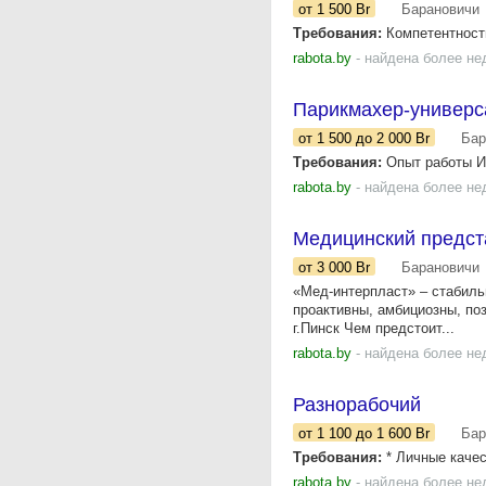
от 1 500
Br
Барановичи
Требования:
Компетентность
rabota.by
- найдена более не
Парикмахер-универс
от 1 500
до 2 000
Br
Бар
Требования:
Опыт работы Ис
rabota.by
- найдена более не
Медицинский предст
от 3 000
Br
Барановичи
«Мед-интерпласт» – стабиль
проактивны, амбициозны, поз
г.Пинск Чем предстоит...
rabota.by
- найдена более не
Разнорабочий
от 1 100
до 1 600
Br
Бар
Требования:
* Личные качес
rabota.by
- найдена более не