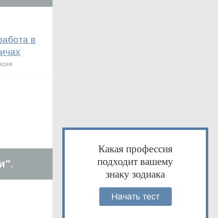
работа в
ичах
нсия
Какая профессия
подходит вашему
и"
.
знаку зодиака
Начать тест