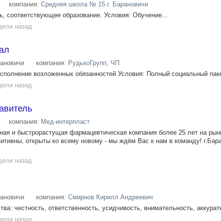
компания:
Средняя школа № 15 г. Барановичи
, соответствующее образование. Условия: Обучение...
дели назад
ал
ановичи
компания:
РудькоГрупп, ЧП
полнение возложенных обязанностей Условия: Полный социальный пакет
дели назад
авитель
компания:
Мед-интерпласт
ная и быстрорастущая фармацевтическая компания более 25 лет на рын
итивны, открыты ко всему новому - мы ждём Вас к нам в команду! г.Бар
дели назад
ановичи
компания:
Смирнов Кирилл Андреевич
тва: честность, ответственность, усидчивость, внимательность, аккуратн
дели назад