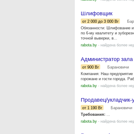
Шлифовщик
от 2 000
до 3 000
Br
Бар
Обязанности: Шлифование и 
по 6-му квалитету и зуборез
точной выверки, в...
rabota.by
- найдена более не
Администратор зала
от 900
Br
Барановичи
Компания: Наш предприятие р
горожане и гости города. Ра
rabota.by
- найдена более не
Продавец/укладчик-у
от 1 190
Br
Барановичи
Требования:
...
rabota.by
- найдена более не