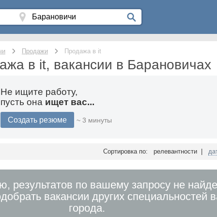
чи
Продажи
Продажа в it
ажа в it, вакансии в Барановичах
Не ищите работу,
пусть она
ищет вас...
Создать резюме
~ 3 минуты
Сортировка по: релевантности |
да
ю, результатов по вашему запросу не найде
добрать вакансии других специальностей 
города.