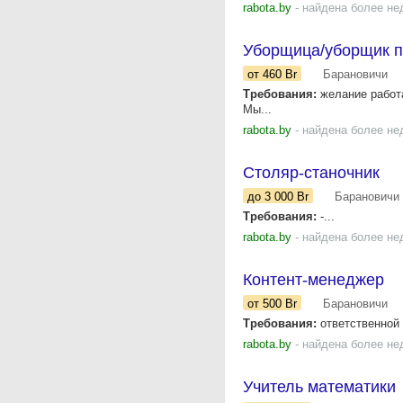
rabota.by
- найдена более не
Уборщица/уборщик п
от 460
Br
Барановичи
Требования:
желание работа
Мы...
rabota.by
- найдена более не
Столяр-станочник
до 3 000
Br
Барановичи
Требования:
-...
rabota.by
- найдена более не
Контент-менеджер
от 500
Br
Барановичи
Требования:
ответственной 
rabota.by
- найдена более не
Учитель математики