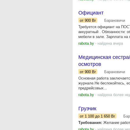
Официант
от 900
Br
Барановичи
Требуется официант на ПОС
аккуратный . Обязанности: о
мебели в зале. Зарплата на 
rabota.by
- найдена вчера
Медицинская сестра
осмотров
от 900
Br
Барановичи
Основная работа заключаетс
журнале.Не беспокойтесь, е
предрейсовых...
rabota.by
- найдена более не
Грузчик
от 1 100
до 1 650
Br
Бар
Требования:
Желание работа
rabota.by
- найдена более не