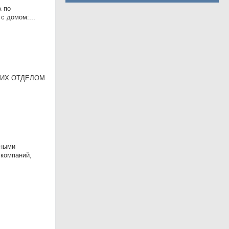
А по
с домом:...
УЮЩИХ ОТДЕЛОМ
вными
 компаний,