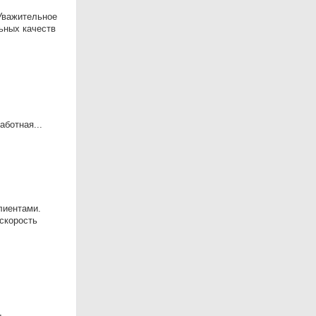
Уважительное
ьных качеств
ботная...
лиентами.
 скорость