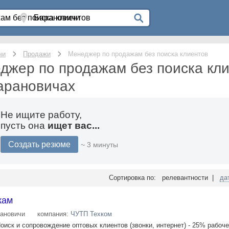
чи
Продажи
Менеджер по продажам без поиска клиентов
джер по продажам без поиска кли
арановичах
Не ищите работу,
пусть она
ищет вас...
Создать резюме
~ 3 минуты
Сортировка по: релевантности |
да
жам
ановичи
компания:
ЧУТП Техком
иск и сопровождение оптовых клиентов (звонки, интернет) - 25% рабоче