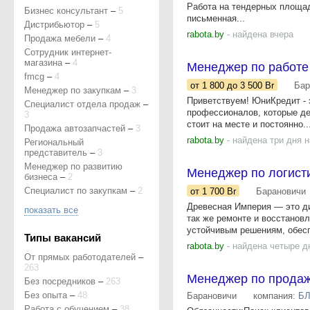
Работа на тендерных площадк
Бизнес консультант
–
5
письменная...
Дистрибьютор
–
5
rabota.by
- найдена вчера
Продажа мебели
–
4
Сотрудник интернет-
магазина
–
4
Менеджер по работе
fmcg
–
4
от 1 800
до 3 500
Br
Бар
Менеджер по закупкам
–
3
Приветствуем! ЮниКредит - 
Специалист отдела продаж
–
профессионалов, которые де
3
стоит на месте и постоянно..
Продажа автозапчастей
–
3
rabota.by
- найдена три дня 
Региональный
представитель
–
3
Менеджер по развитию
Менеджер по логист
бизнеса
–
2
Специалист по закупкам
–
2
от 1 700
Br
Барановичи
Древесная Империя — это д
показать все
так же ремонте и восстанов
устойчивым решениям, обесп
Типы вакансий
rabota.by
- найдена четыре д
От прямых работодателей
–
263
Менеджер по прода
Без посредников
–
263
Без опыта
–
48
Барановичи
компания:
БЛ
Работа с обучением
–
38