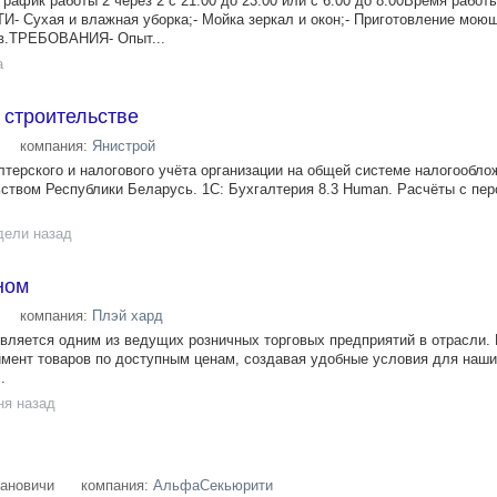
к работы 2 через 2 с 21.00 до 23.00 или с 6.00 до 8.00Время работ
 Сухая и влажная уборка;- Мойка зеркал и окон;- Приготовление мою
в.ТРЕБОВАНИЯ- Опыт...
а
 строительстве
компания:
Янистрой
лтерского и налогового учёта организации на общей системе налогообло
ством Республики Беларусь. 1С: Бухгалтерия 8.3 Human.​​​​​ Расчёты с пе
дели назад
ном
компания:
Плэй хард
является одним из ведущих розничных торговых предприятий в отрасли.
мент товаров по доступным ценам, создавая удобные условия для наши
.
ня назад
ановичи
компания:
АльфаСекьюрити