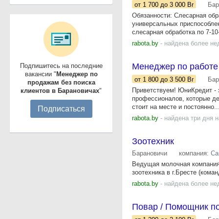
от 1 700
до 3 000
Br
Бар
Обязанности: Слесарная обра
универсальных приспособлен
слесарная обработка по 7-10-
rabota.by
- найдена более не
Менеджер по работе
Подпишитесь на последние
вакансии "
Менеджер по
от 1 800
до 3 500
Br
Бар
продажам без поиска
Приветствуем! ЮниКредит - 
клиентов в Барановичах
"
профессионалов, которые де
стоит на месте и постоянно..
Подписаться
rabota.by
- найдена три дня 
Зоотехник
Барановичи
компания:
Са
Ведущая молочная компания 
зоотехника в г.Бресте (кома
rabota.by
- найдена более не
Повар / Помощник п