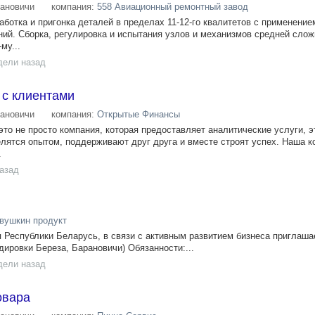
ановичи
компания:
558 Авиационный ремонтный завод
ботка и пригонка деталей в пределах 11-12-го квалитетов с применение
ий. Сборка, регулировка и испытания узлов и механизмов средней слож
му...
дели назад
 с клиентами
ановичи
компания:
Открытые Финансы
это не просто компания, которая предоставляет аналитические услуги, 
лятся опытом, поддерживают друг друга и вместе строят успех. Наша к
.
назад
вушкин продукт
Республики Беларусь, в связи с активным развитием бизнеса приглашае
ндировки Береза, Барановичи) Обязанности:...
дели назад
овара