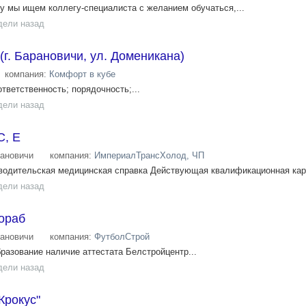
 мы ищем коллегу-специалиста с желанием обучаться,...
дели назад
(г. Барановичи, ул. Доменикана)
компания:
Комфорт в кубе
ответственность; порядочность;...
дели назад
C, Е
ановичи
компания:
ИмпериалТрансХолод, ЧП
одительская медицинская справка Действующая квалификационная карт
дели назад
ораб
ановичи
компания:
ФутболСтрой
азование наличие аттестата Белстройцентр...
дели назад
Крокус"