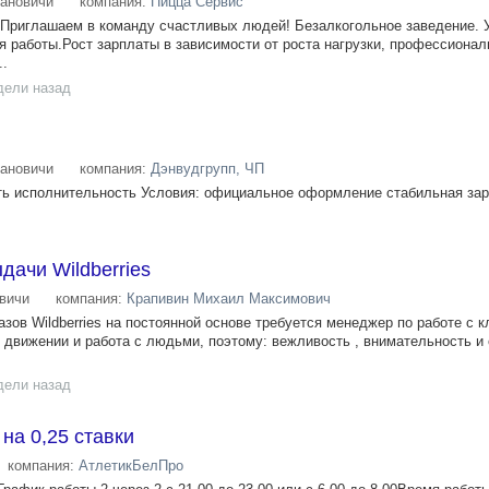
ановичи
компания:
Пицца Сервис
глашаем в команду счастливых людей! Безалкогольное заведение. 
я работы.Рост зарплаты в зависимости от роста нагрузки, профессионал
..
дели назад
ановичи
компания:
Дэнвудгрупп, ЧП
ь исполнительность Условия: официальное оформление стабильная зара
дачи Wildberries
вичи
компания:
Крапивин Михаил Максимович
азов Wildberries на постоянной основе требуется менеджер по работе с к
 движении и работа с людьми, поэтому: вежливость , внимательность и
дели назад
на 0,25 ставки
компания:
АтлетикБелПро