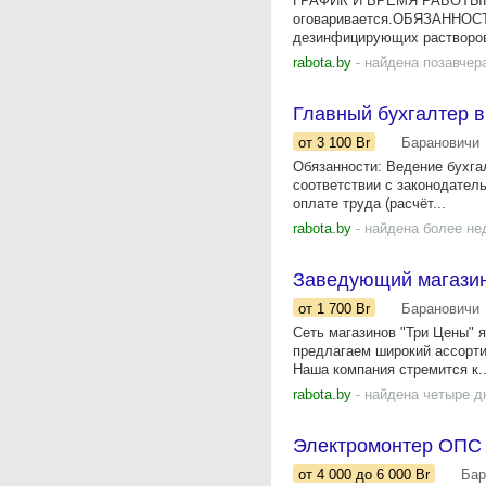
ГРАФИК И ВРЕМЯ РАБОТЫГрафи
оговаривается.ОБЯЗАННОСТИ-
дезинфицирующих растворо
rabota.by
- найдена позавчер
Главный бухгалтер в
от 3 100
Br
Барановичи
Обязанности: Ведение бухга
соответствии с законодатель
оплате труда (расчёт...
rabota.by
- найдена более не
Заведующий магази
от 1 700
Br
Барановичи
Сеть магазинов "Три Цены" 
предлагаем широкий ассорти
Наша компания стремится к..
rabota.by
- найдена четыре д
Электромонтер ОПС
от 4 000
до 6 000
Br
Бар