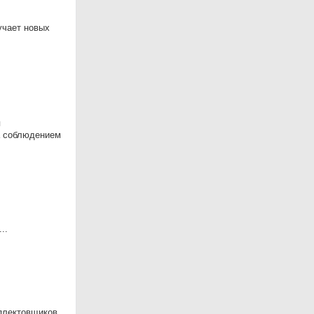
учает новых
я
за соблюдением
..
мплектовщиков