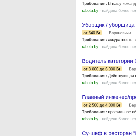
Требования:
В нашу команду
rabota.by
- найдена более не
Уборщик / уборщица 
от 640
Br
Барановичи
Требования:
аккуратность; 
rabota.by
- найдена более не
Водитель категории 
от 3 000
до 6 000
Br
Бар
Требования:
Действующая в
rabota.by
- найдена более не
Главный инженер/пр
от 2 500
до 4 000
Br
Бар
Требования:
профильное обр
rabota.by
- найдена более не
Су-шеф в ресторан "