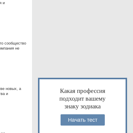
я и
это сообщество
омпания не
ве новых, а
Какая профессия
тва и
подходит вашему
знаку зодиака
Начать тест