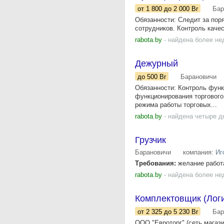
от 1 800
до 2 000
Br
Бар
Обязанности: Следит за пор
сотрудников. Контроль качес
rabota.by
- найдена более не
Дежурный
до 500
Br
Барановичи
Обязанности: Контроль функ
функционирования торгового
режима работы торговых...
rabota.by
- найдена четыре д
Грузчик
Барановичи
компания:
Иг
Требования:
желание работа
rabota.by
- найдена более не
Комплектовщик (Логи
от 2 325
до 5 230
Br
Бар
ООО "Евроторг" (сеть магази