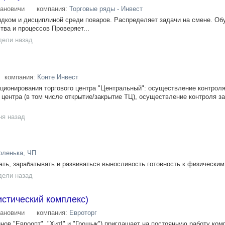
ановичи
компания:
Торговые ряды - Инвест
ядком и дисциплиной среди поваров. Распределяет задачи на смене. Об
тва и процессов Проверяет...
дели назад
компания:
Конте Инвест
ционирования торгового центра "Центральный": осуществление контрол
 центра (в том числе открытие/закрытие ТЦ), осуществление контроля 
ня назад
оленька, ЧП
ть, зарабатывать и развиваться выносливость готовность к физическим.
дели назад
стический комплекс)
ановичи
компания:
Евроторг
нов "Евроопт", "Хит!" и "Грошык") приглашает на постоянную работу ко