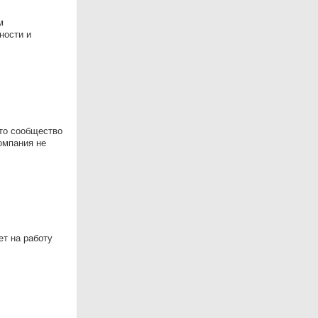
м
ности и
это сообщество
омпания не
т на работу