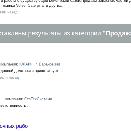
 и работа с существующей клиентской базой.Продажа запасных частей 
хники Volvo, Caterpillar и других...
ели назад
тавлены результаты из категории
"Продаж
компания:
ЮЛАЙН, г. Барановичи
данной должности приветствуется...
дели назад
компания:
СтаТехСистема
ветственность ...
очных работ