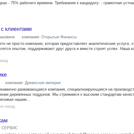
ах - 75% рабочего времени. Требования к кандидату: - грамотная устна
 с клиентами
ановичи
компания:
Открытые Финансы
это не просто компания, которая предоставляет аналитические услуги, 
лятся опытом, поддерживают друг друга и вместе строят успех. Наша к
.
назад
ике
компания:
Древесная империя
инамично развивающаяся компания, специализирующаяся на производст
лении деревянных поддонов. Мы стремимся к высоким стандартам качес
ечивая нашим...
ня назад
жам
 СЕРВИС