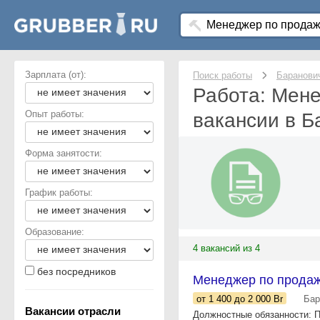
Зарплата (от):
Поиск работы
Баранови
Работа: Мене
Опыт работы:
вакансии в Б
Форма занятости:
График работы:
Образование:
4 вакансий из 4
без посредников
Менеджер по прода
от 1 400
до 2 000
Br
Бар
Вакансии отрасли
Должностные обязанности: По