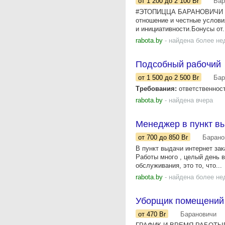
от 1 200
до 2 100
Br
Бар
#ЭТОПИЦЦА БАРАНОВИЧИ При
отношение и честные услови
и инициативности.Бонусы от.
rabota.by
- найдена более не
Подсобный рабочий
от 1 500
до 2 500
Br
Бар
Требования:
ответственност
rabota.by
- найдена вчера
Менеджер в пункт вы
от 700
до 850
Br
Барано
В пункт выдачи интернет зак
Работы много , целый день в
обслуживания, это то, что...
rabota.by
- найдена более не
Уборщик помещений 
от 470
Br
Барановичи