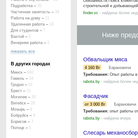
Обязанности:Поиск клиентов
Подработка
–
35
строительной и добывающей те
Частичная занятость
–
34
finder.vc
- найдена более нед
Работа на дому
–
21
Удаленная работа
–
18
Для студентов
–
7
Ниже предс
Вахтой
–
5
Вечерняя работа
–
2
показать все
Обвальщик мяса
В других городах
4 160
Br
Барановичи
Минск
–
692
Требования:
Опыт работы в 
Гомель
–
34
rabota.by
- найдена более не
Гродно
–
31
Брест
–
31
Фасадчик
Могилев
–
30
Витебск
–
28
от 3 000
Br
Барановичи
Мозырь
–
9
Требования:
опыт работы от
Бобруйск
–
8
rabota.by
- найдена вчера
Борисов
–
7
Полоцк
–
5
Слесарь механосбор