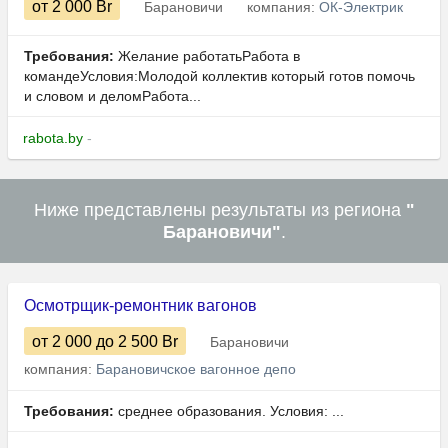
от 2 000
Br
Барановичи
компания:
ОК-Электрик
Требования:
Желание работатьРабота в
командеУсловия:Молодой коллектив который готов помочь
и словом и деломРабота...
rabota.by
-
Ниже представлены результаты из региона
"
Барановичи"
.
Осмотрщик-ремонтник вагонов
от 2 000
до 2 500
Br
Барановичи
компания:
Барановичское вагонное депо
Требования:
среднее образования. Условия: ...