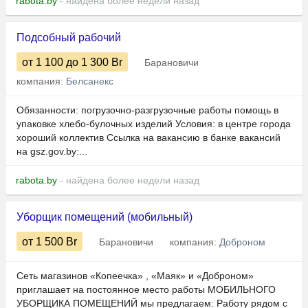
rabota.by
- найдена более недели назад
Подсобный рабочий
от 1 100
до 1 300
Br
Барановичи
компания:
Белсанекс
Обязанности: погрузочно-разгрузочные работы помощь в
упаковке хлебо-булочных изделий Условия: в центре города
хороший коллектив Ссылка на вакансию в банке вакансий
на gsz.gov.⁣by:...
rabota.by
- найдена более недели назад
Уборщик помещений (мобильный)
от 1 500
Br
Барановичи
компания:
Доброном
Сеть магазинов «Копеечка» , «Маяк» и «Доброном»
приглашает на постоянное место работы МОБИЛЬНОГО
УБОРЩИКА ПОМЕЩЕНИЙ мы предлагаем: Работу рядом с