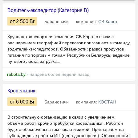
Водитель-экспедитор (Категория В)
от 2 500
Br
Барановичи
компания:
СВ-Карго
Крупная транспортная компания СВ-Карго в связи с
расширением географией перевозок приглашает в команду
водителей-экспедиторов. Обязанности: развоз продуктов
питания по торговым точкам Республики Беларусь; ведение
путевого листа; загрузка...
rabota.by
- найдена более недели назад
Кровельщик
от 6 000
Br
Барановичи
компания:
КОСТАН
В строительную организацию в связи с увеличением
объема работ, срочно требуются кровельщики . Работой
будете обеспечены в том числе и зимой. Приглашаем на
субподрядные работы ИП (цена договорная). Обязанности: