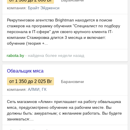
Барановичи
компания:
Брайт Эйдженси
Рекрутинговое агентство Brightman находится в поиске
стажеров на программу обучения "Специалист по подбору
персонала в IT-сфере" для своего крупного клиента IT-
компании Стажировка длится 3 месяца и включает:
обучение (теория +...
rabota.by
- найдена более недели назад
Обвальщик мяса
от 1 350
до 2 025
Br
Барановичи
компания:
АЛМИ, ГК
Сеть магазинов «Алми» приглашает на работу обвальщика
мяса, предусмотрено обучение на рабочем месте. Вы
должны быть: аккуратным; с желанием работать. Вы будете
заниматься:...