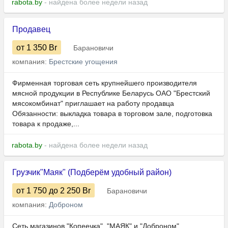
rabota.by
- найдена более недели назад
Продавец
от 1 350
Br
Барановичи
компания:
Брестские угощения
Фирменная торговая сеть крупнейшего производителя
мясной продукции в Республике Беларусь ОАО "Брестский
мясокомбинат" приглашает на работу продавца
Обязанности: выкладка товара в торговом зале, подготовка
товара к продаже,...
rabota.by
- найдена более недели назад
Грузчик"Маяк" (Подберём удобный район)
от 1 750
до 2 250
Br
Барановичи
компания:
Доброном
Сеть магазинов "Копеечка", "МАЯК" и "Доброном"