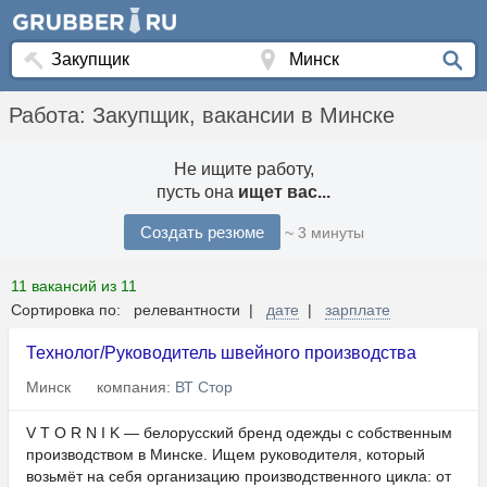
Работа: Закупщик, вакансии в Минске
Не ищите работу,
пусть она
ищет вас...
Создать резюме
~ 3 минуты
11 вакансий из 11
Сортировка по: релевантности |
дате
|
зарплате
Технолог/Руководитель швейного производства
Минск
компания:
ВТ Стор
V T O R N I K — белорусский бренд одежды с собственным
производством в Минске. Ищем руководителя, который
возьмёт на себя организацию производственного цикла: от