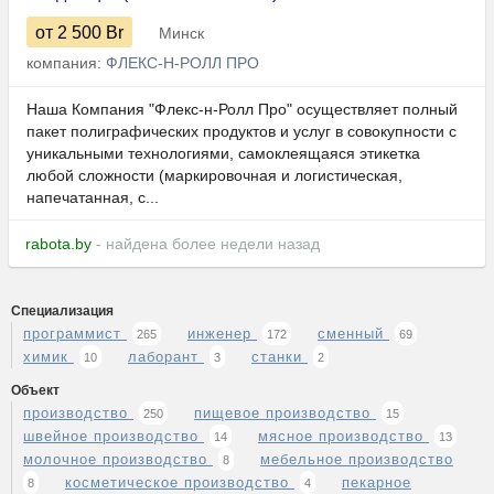
от 2 500
Br
Минск
компания:
ФЛЕКС-Н-РОЛЛ ПРО
Наша Компания "Флекс-н-Ролл Про" осуществляет полный
пакет полиграфических продуктов и услуг в совокупности с
уникальными технологиями, самоклеящаяся этикетка
любой сложности (маркировочная и логистическая,
напечатанная, с...
rabota.by
- найдена более недели назад
Специализация
программист
инженер
сменный
265
172
69
химик
лаборант
станки
10
3
2
Объект
производство
пищевое производство
250
15
швейное производство
мясное производство
14
13
молочное производство
мебельное производство
8
косметическое производство
пекарное
8
4