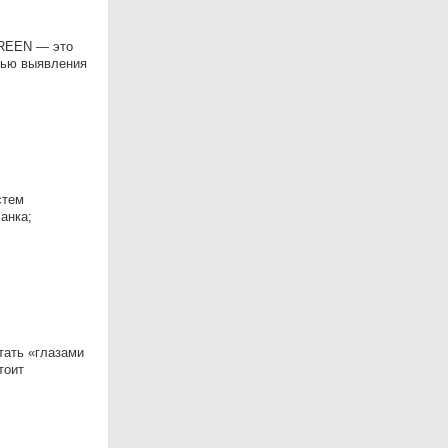
GREEN — это
елью выявления
стем
анка;
тать «глазами
тоит