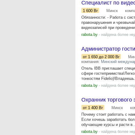
Специалист по вид
1 600
Br
Минск
комп
Обязанности: - Работа с си
правонарушения и чрезвыча
видеозаписей при проведении
rabota.by
- найдена более не
Администратор гости
от 1 650
до 2 000
Br
Мин
компания:
Минский междунар
Отель IBB приглашает специ
сфере гостеприимства!Легк
тонкостям Fidelio)!Владеешь.
rabota.by
- найдена более не
Охранник торгового з
от 1 400
Br
Минск
ко
Почему стоит работать с на
Если хочешь заработать бол
обучающие курсы и расти в..
rabota.by
- найдена более не