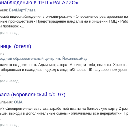
еонаблюдению в ТРЦ «PALAZZO»
ания:
БелМартПлаза
стемой видеонаблюдения в онлайн-режиме - Оперативное реагирование на
йные происшествия - Предотвращение вандализма и хищений ТМЦ - Рабо
 проверок -...
дели назад
ницы (отеля)
ск
одный образовательный центр им. ЙоханнесаРау
алиста на должность Администратора. Мы ищем тебя, если ты: Хочешь 
о общаешься и находишь подход к людям!Знаешь ПК на уверенном уровн
..
дели назад
ала (Боровлянский с/с, 97)
мпания:
ОМА
ми? Своевременная выплата заработной платы на банковскую карту 2 раз
ьше, выходи в дополнительные смены - оплачиваем все переработки; П
.
дели назад