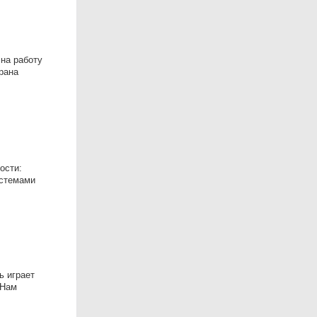
на работу
храна
ости:
истемами
ь играет
 Нам