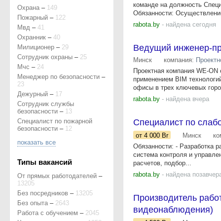
команде на должность Специ
Охрана
–
149
Обязанности: Осуществление
Пожарный
–
122
rabota.by
- найдена сегодня
Мвд
–
41
Охранник
–
40
Ведущий инженер-пр
Милиционер
–
29
Сотрудник охраны
–
25
Минск
компания:
Проектн
Мчс
–
24
Проектная компания WE-ON 
Менеджер по безопасности
–
применением BIM технологий
23
офисы в трех ключевых город
Дежурный
–
17
rabota.by
- найдена вчера
Сотрудник службы
безопасности
–
13
Специалист по пожарной
Специалист по слаб
безопасности
–
12
от 4 000
Br
Минск
ко
показать все
Обязанности: - Разработка 
система контроля и управле
Типы вакансий
расчетов, подбор...
rabota.by
- найдена позавчер
От прямых работодателей
–
13205
Без посредников
–
13205
Производитель работ
Без опыта
–
2643
видеонаблюдения)
Работа с обучением
–
2045