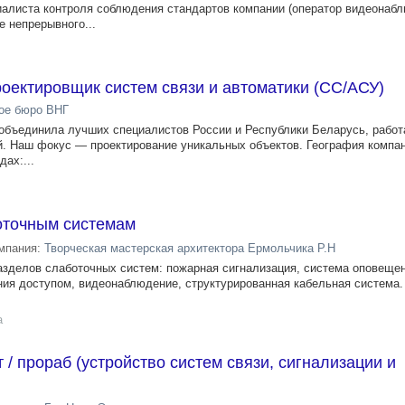
алиста контроля соблюдения стандартов компании (оператор видеонаб
 непрерывного...
оектировщик систем связи и автоматики (СС/АСУ)
ое бюро ВНГ
объединила лучших специалистов России и Республики Беларусь, рабо
. Наш фокус — проектирование уникальных объектов. География компа
ах:...
оточным системам
мпания:
Творческая мастерская архитектора Ермольчика Р.Н
разделов слаботочных систем: пожарная сигнализация, система оповещен
ния доступом, видеонаблюдение, структурированная кабельная система.
а
 / прораб (устройство систем связи, сигнализации и