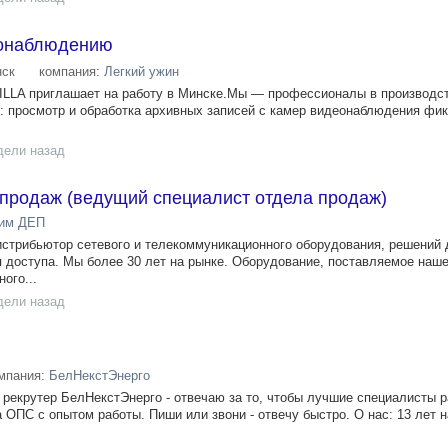
еонаблюдению
ск
компания:
Легкий ужин
LLA приглашает на работу в Минске.Мы — профессионалы в производст
т: просмотр и обработка архивных записей с камер видеонаблюдения фи
дели назад
 продаж (ведущий специалист отдела продаж)
рим ДЕП
трибьютор сетевого и телекоммуникационного оборудования, решений 
 доступа. Мы более 30 лет на рынке. Оборудование, поставляемое наше
ого...
дели назад
мпания:
БелНекстЭнерго
 рекрутер БелНекстЭнерго - отвечаю за то, чтобы лучшие специалисты р
ОПС с опытом работы. Пиши или звони - отвечу быстро. О нас: 13 лет н