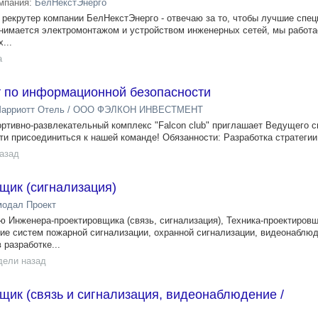
мпания:
БелНекстЭнерго
я рекрутер компании БелНекстЭнерго - отвечаю за то, чтобы лучшие спе
анимается электромонтажом и устройством инженерных сетей, мы работа
...
а
 по информационной безопасности
Марриотт Отель / ООО ФЭЛКОН ИНВЕСТМЕНТ
ртивно-развлекательный комплекс "Falcon club" приглашает Ведущего с
и присоединиться к нашей команде! Обязанности: Разработка стратегии 
назад
щик (сигнализация)
одал Проект
 Инженера-проектировщика (связь, сигнализация), Техника-проектировщ
ние систем пожарной сигнализации, охранной сигнализации, видеонаблюд
 разработке...
дели назад
ик (связь и сигнализация, видеонаблюдение /