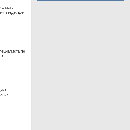
циалисты
ем везде, где
пециалиста по
и...
ика.
ения,