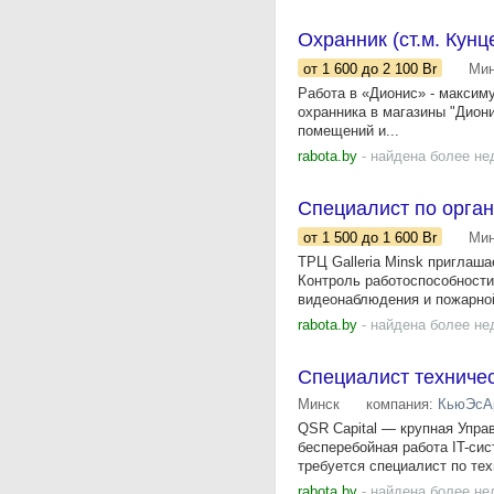
Охранник (ст.м. Кунц
от 1 600
до 2 100
Br
Мин
Работа в «Дионис» - максим
охранника в магазины "Диони
помещений и...
rabota.by
- найдена более не
Специалист по орган
от 1 500
до 1 600
Br
Мин
ТРЦ Galleria Minsk приглаша
Контроль работоспособности
видеонаблюдения и пожарной
rabota.by
- найдена более не
Специалист техничес
Минск
компания:
КьюЭсА
QSR Capital — крупная Упра
бесперебойная работа IT-си
требуется специалист по тех
rabota.by
- найдена более не