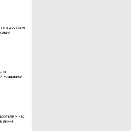
ве и доставке
ксация
для
й компанией,
аботали у нас.
а рынке,