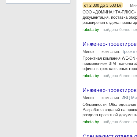
от 2 000
до 3 500
Br
Мин
ООО «ДОМИНАНТА-ПЛЮС» — к
документация, поставка обо
расширения отдела проектиро
rabota.by
- найдена более не
Инженер-проектировщ
Минск
компания:
Проектн
Проектная компания WE-ON 
применением BIM технологий
офисы в трех ключевых город
rabota.by
- найдена более не
Инженер-проектиров
Минск
компания:
ИВЦ Ми
Обязанности: Обследование 
Разработка заданий на проек
раздела проектной документ
rabota.by
- найдена более не
Специалист отдела 