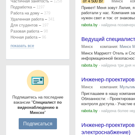
Частичная занятость
–
1258
от 4 500
Br
Минск
ко
Подработка
–
1197
Привет! Меня зовут Лилия, 
работали у нас. Компания з
Работа на дому
–
379
нужен свет и ток: от знаковых
Удаленная работа
–
341
rabota.by
- найдена позавчер
Для студентов
–
197
Разовая работа
–
98
Ночная работа
–
96
Ведущий специалист
показать все
Минск
компания:
Минск 
Минск Марриотт Отель и Спо
информационной безопасност
rabota.by
- найдена три дня 
Инженер-проектиров
Минск
компания:
Мультим
Приглашаем в нашу компанию
Подпишитесь на последние
Обязанности: - Проектирова
вакансии "
Специалист по
контроля доступа.- Участие в
видеонаблюдению в
rabota.by
- найдена более не
Минске
"
Подписаться
Инженер-проектировщ
электроснабжение)