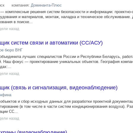
ск
компания:
Доминанта-Плюс
омплексные решения систем безопасности и информации: проектно-
рудования и материалов, монтаж, наладка и техническое обслуживание.
вания в поиске...
дели назад
ик систем связи и автоматики (СС/АСУ)
ое бюро ВНГ
объединила лучших специалистов России и Республики Беларусь, рабо
. Наш фокус — проектирование уникальных объектов. География компа
ах:...
дели назад
щик (связь и сигнализация, видеонаблюдение)
нфина
объектов и сбор исходных данных для разработки проектной документац
тирование (в том числе в части систем кондиционирования воздуха). Ра
ации СС...
дели назад
охраны (видеонаблюдение)