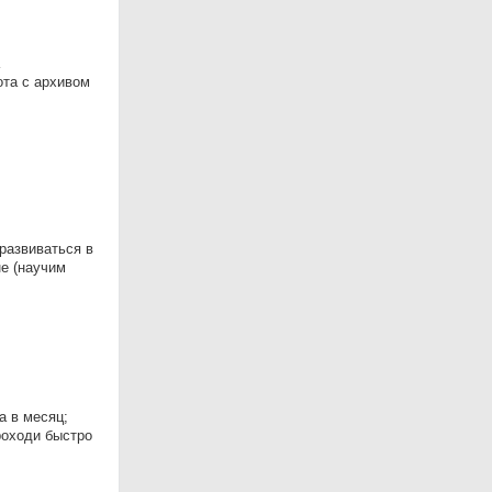
та с архивом
развиваться в
е (научим
а в месяц;
роходи быстро