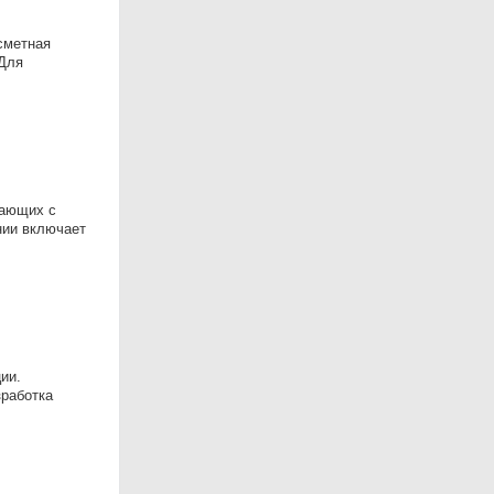
сметная
 Для
тающих с
нии включает
ии.
зработка