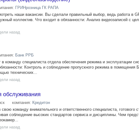
мпания:
ГРИНрозница ГК РАПА
мотреть наши вакансии. Вы сделали правильный выбор, ведь работа в 
ружный коллектив. Что входит в обязанности: Анализ видеозаписей с ц
дели назад
мпания:
Банк РРБ
в команду специалиста отдела обеспечения режима и эксплуатации си
бязанности: Контроль и соблюдение пропускного режима в помещения Б
ощью технических...
дели назад
я обслуживания
ск
компания:
Кредитон
 свою команду внимательного и ответственного специалиста, готового с
ивая соблюдение высоких стандартов сервиса и дисциплины. Чем предс
окамер...
дели назад