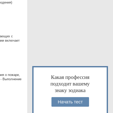
людения)
тающих с
нии включает
ия о пожаре,
Какая профессия
 - Выполнение
подходит вашему
знаку зодиака
Начать тест