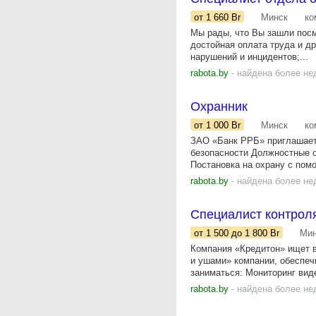
от 1 660
Br
Минск
ко
Мы рады, что Вы зашли пос
достойная оплата труда и д
нарушений и инцидентов;...
rabota.by
- найдена более не
Охранник
от 1 000
Br
Минск
ко
ЗАО «Банк РРБ» приглашает 
безопасности Должностные о
Постановка на охрану с пом
rabota.by
- найдена более не
Специалист контрол
от 1 500
до 1 800
Br
Мин
Компания «Кредитон» ищет в
и ушами» компании, обеспеч
заниматься: Мониторинг виде
rabota.by
- найдена более не