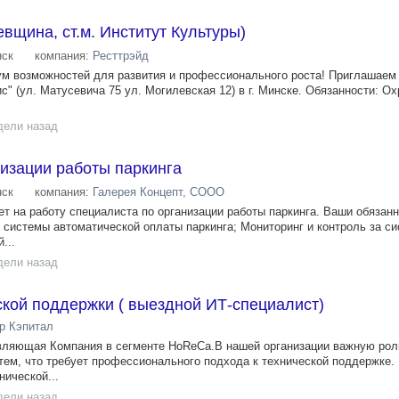
евщина, ст.м. Институт Культуры)
ск
компания:
Ресттрэйд
ум возможностей для развития и профессионального роста! Приглашаем 
с" (ул. Матусевича 75 ул. Могилевская 12) в г. Минске. Обязанности: О
дели назад
изации работы паркинга
ск
компания:
Галерея Концепт, СООО
ет на работу специалиста по организации работы паркинга. Ваши обязанн
 системы автоматической оплаты паркинга; Мониторинг и контроль за с
...
дели назад
кой поддержки ( выездной ИТ-специалист)
р Кэпитал
вляющая Компания в сегменте HoReCa.В нашей организации важную рол
стем, что требует профессионального подхода к технической поддержке.
нической...
дели назад