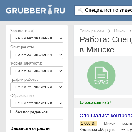
Зарплата (от):
Поиск работы
Минск
Работа: Спец
Опыт работы:
в Минске
Форма занятости:
График работы:
Образование:
15 вакансий из 27
без посредников
Специалист контрол
1 800
Br
Минск
комп
Вакансии отрасли
Компания «Марцін» — сеть у