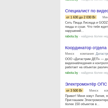
Специалист по вид
от 1 630
до 2 030
Br
Мин
Сеть Пицца Лисицца и GODZI
пиццы и суши. Что тебя жде
нарушений...
rabota.by
- найдена более не
Координатор отдела
Минск
компания:
Датаст
ООО «Датастрим ДЕП» — дис
видеонаблюдения и контроля
работает на объектах различн
rabota.by
- найдена более не
Электромонтёр ОПС
от 3 500
Br
Минск
ко
Привет! Меня зовут Лилия, я
Приглашаем Электромонтера 
более 150 объектов в...