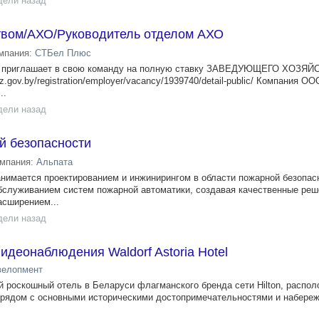
дели назад
вом/АХО/Руководитель отделом АХО
мпания:
СТБел Плюс
приглашает в свою команду на полную ставку ЗАВЕДУЮЩЕГО ХОЗЯЙ
.gov.by/registration/employer/vacancy/1939740/detail-public/ Компания 
..
дели назад
й безопасности
омпания:
Альпата
имается проектированием и инжинирингом в области пожарной безопас
бслуживанием систем пожарной автоматики, создавая качественные реш
асширением...
дели назад
идеонаблюдения Waldorf Astoria Hotel
велопмент
вый роскошный отель в Беларуси флагманского бренда сети Hilton, распо
 рядом с основными историческими достопримечательностями и набереж