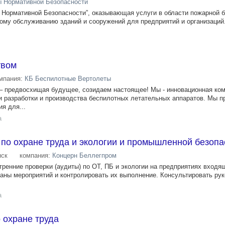
 Нормативной Безопасности
ормативной Безопасности”, оказывающая услуги в области пожарной б
ному обслуживанию зданий и сооружений для предприятий и организаций.
твом
мпания:
КБ Беспилотные Вертолеты
– предвосхищая будущее, созидаем настоящее! Мы - инновационная ком
ти разработки и производства беспилотных летательных аппаратов. Мы 
я для...
а
по охране труда и экологии и промышленной безопа
ск
компания:
Концерн Беллегпром
тренние проверки (аудиты) по ОТ, ПБ и экологии на предприятиях входя
ланы мероприятий и контролировать их выполнение. Консультировать ру
а
 охране труда