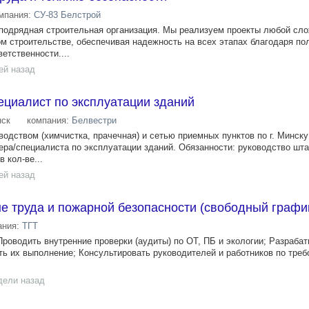
мпания:
СУ-83 Белстрой
подрядная строительная организация. Мы реализуем проекты любой сло
 строительстве, обеспечивая надежность на всех этапах благодаря по
етственности....
ей назад
ециалист по эксплуатации зданий
ск
компания:
Белвестри
водством (химчистка, прачечная) и сетью приемных пунктов по г. Минск
ера/специалиста по эксплуатации зданий. Обязанности: руководство шт
 кол-ве...
ей назад
е труда и пожарной безопасности (свободный графи
ания:
ТГТ
Проводить внутренние проверки (аудиты) по ОТ, ПБ и экологии; Разраба
ть их выполнение; Консультировать руководителей и работников по тре
дели назад