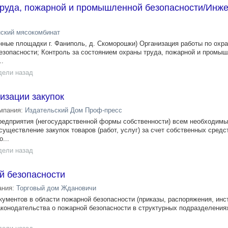
труда, пожарной и промышленной безопасности/Инже
ский мясокомбинат
нные площадки г. Фаниполь, д. Скоморошки) Организация работы по охра
зопасности; Контроль за состоянием охраны труда, пожарной и промы
..
дели назад
изации закупок
мпания:
Издательский Дом Проф-пресс
редприятия (негосударственной формы собственности) всем необходимы
существление закупок товаров (работ, услуг) за счет собственных средст
...
дели назад
й безопасности
ания:
Торговый дом Ждановичи
кументов в области пожарной безопасности (приказы, распоряжения, инстр
аконодательства о пожарной безопасности в структурных подразделениях