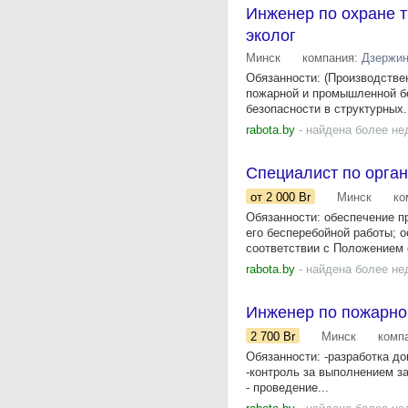
Инженер по охране 
эколог
Минск
компания:
Дзержин
Обязанности: (Производстве
пожарной и промышленной бе
безопасности в структурных.
rabota.by
- найдена более не
Специалист по орган
от 2 000
Br
Минск
ко
Обязанности: обеспечение п
его бесперебойной работы; о
соответствии с Положением о
rabota.by
- найдена более не
Инженер по пожарно
2 700
Br
Минск
комп
Обязанности: -разработка до
-контроль за выполнением з
- проведение...