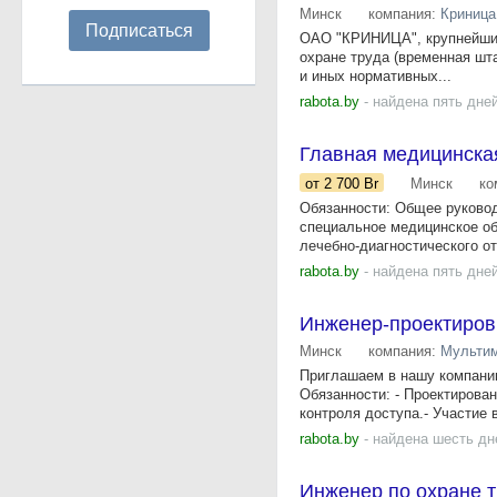
Минск
компания:
Криница
Подписаться
ОАО "КРИНИЦА", крупнейший
охране труда (временная шт
и иных нормативных...
rabota.by
- найдена пять дне
Главная медицинска
от 2 700
Br
Минск
ко
Обязанности: Общее руково
специальное медицинское об
лечебно-диагностического от
rabota.by
- найдена пять дне
Инженер-проектиров
Минск
компания:
Мультим
Приглашаем в нашу компанию
Обязанности: - Проектирова
контроля доступа.- Участие в
rabota.by
- найдена шесть дн
Инженер по охране т