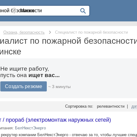
Охрана, безопасность
Специалист по пожарной безопасности
иалист по пожарной безопасности
инске
Не ищите работу,
пусть она
ищет вас...
Создать резюме
~ 3 минуты
Сортировка по: релевантности |
да
 / прораб (электромонтаж наружных сетей)
мпания:
БелНекстЭнерго
я рекрутер компании БелНекстЭнерго - отвечаю за то, чтобы лучшие спе