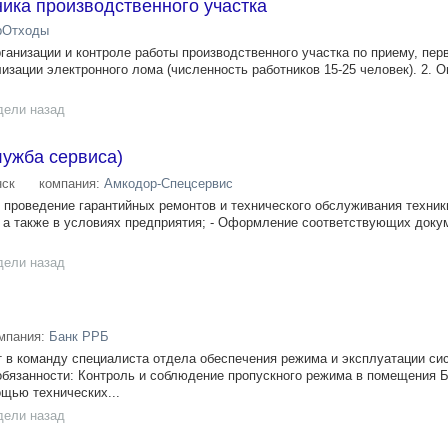
ика производственного участка
рОтходы
рганизации и контроле работы производственного участка по приему, пер
лизации электронного лома (численность работников 15-25 человек). 2. 
дели назад
лужба сервиса)
ск
компания:
Амкодор-Спецсервис
 проведение гарантийных ремонтов и технического обслуживания техник
, а также в условиях предприятия; - Оформление соответствующих доку
дели назад
мпания:
Банк РРБ
в команду специалиста отдела обеспечения режима и эксплуатации си
бязанности: Контроль и соблюдение пропускного режима в помещения Б
ощью технических...
дели назад