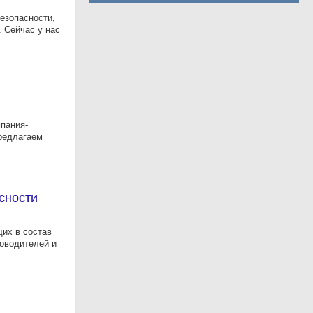
езопасности,
 Сейчас у нас
пания-
предлагаем
сности
щих в состав
ководителей и