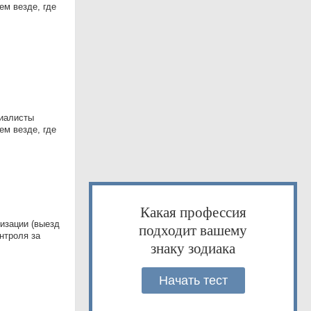
ем везде, где
циалисты
ем везде, где
Какая профессия
изации (выезд
подходит вашему
нтроля за
знаку зодиака
Начать тест