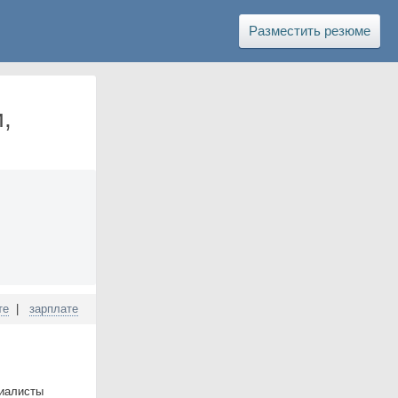
Разместить резюме
,
те
|
зарплате
циалисты