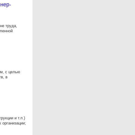
нер-
не труда,
шленной
м, с целью
в, в
укции и т.п.)
 организации;