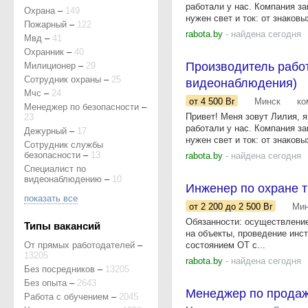
работали у нас. Компания з
Охрана
–
149
нужен свет и ток: от знаковых
Пожарный
–
122
rabota.by
- найдена сегодня
Мвд
–
41
Охранник
–
40
Производитель работ
Милиционер
–
29
Сотрудник охраны
–
25
видеонаблюдения)
Мчс
–
24
от 4 500
Br
Минск
ко
Менеджер по безопасности
–
Привет! Меня зовут Лилия, 
23
работали у нас. Компания з
Дежурный
–
17
нужен свет и ток: от знаковых
Сотрудник службы
безопасности
–
13
rabota.by
- найдена сегодня
Специалист по
видеонаблюдению
–
10
Инженер по охране 
показать все
от 2 200
до 2 500
Br
Мин
Обязанности: осуществление
Типы вакансий
на объекты, проведение инст
От прямых работодателей
–
состоянием ОТ с...
13205
rabota.by
- найдена сегодня
Без посредников
–
13205
Без опыта
–
2643
Менеджер по прода
Работа с обучением
–
2045