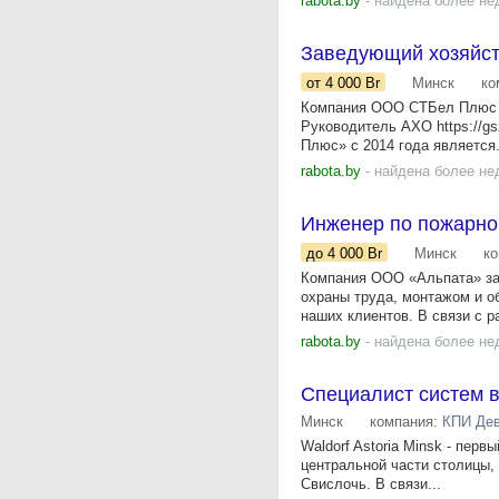
rabota.by
- найдена более не
Заведующий хозяйст
от 4 000
Br
Минск
ко
Компания ООО СТБел Плюс 
Руководитель АХО https://gsz
Плюс» с 2014 года является.
rabota.by
- найдена более не
Инженер по пожарно
до 4 000
Br
Минск
к
Компания ООО «Альпата» зан
охраны труда, монтажом и о
наших клиентов. В связи с р
rabota.by
- найдена более не
Специалист систем в
Минск
компания:
КПИ Де
Waldorf Astoria Minsk - пер
центральной части столицы,
Свислочь. В связи...