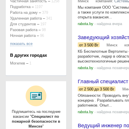
Частичная занятость
–
1258
Минск
компания:
Системы
Подработка
–
1197
Мы компания ООО ”Системы Н
а также услуги по комплекс
Работа на дому
–
379
открыта вакансия...
Удаленная работа
–
341
rabota.by
- найдена вчера
Для студентов
–
197
Разовая работа
–
98
Ночная работа
–
96
Заведующий хозяйс
показать все
от 3 500
Br
Минск
ко
КБ Беспилотные Вертолеты 
В других городах
разработчик, лидер в облас
высокотехнологичные решени
Могилев
–
1
rabota.by
- найдена позавчер
Главный специалист 
от 2 500
до 3 500
Br
Мин
Обязанности: Проводить вну
концерна . Разрабатывать п
работников. Опыт...
Подпишитесь на последние
rabota.by
- найдена позавчер
вакансии "
Специалист по
пожарной безопасности в
Ведущий инженер по
Минске
"