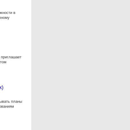
жности в
лному
у приглашает
атом
к)
тывать планы
бованиям