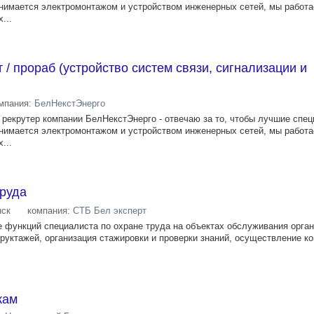
анимается электромонтажом и устройством инженерных сетей, мы работа
...
 / прораб (устройство систем связи, сигнализации и
мпания:
БелНекстЭнерго
я рекрутер компании БелНекстЭнерго - отвечаю за то, чтобы лучшие спе
анимается электромонтажом и устройством инженерных сетей, мы работа
...
труда
ск
компания:
СТБ Бел эксперт
 функций специалиста по охране труда на объектах обслуживания орган
руктажей, организация стажировки и проверки знаний, осуществление ко
жам