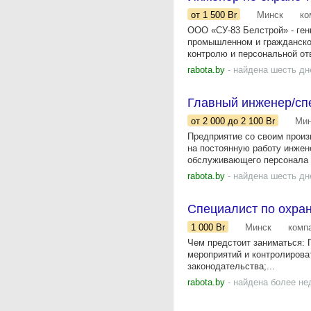
от 1 500
Br
Минск
ко
ООО «СУ-83 Белстрой» - ген
промышленном и гражданском
контролю и персональной отв
rabota.by
- найдена шесть дн
Главный инженер/сп
от 2 000
до 2 100
Br
Мин
Предприятие со своим произ
на постоянную работу инжен
обслуживающего персонала в
rabota.by
- найдена шесть дн
Специалист по охран
1 000
Br
Минск
комп
Чем предстоит заниматься: 
мероприятий и контролирова
законодательства;...
rabota.by
- найдена более не