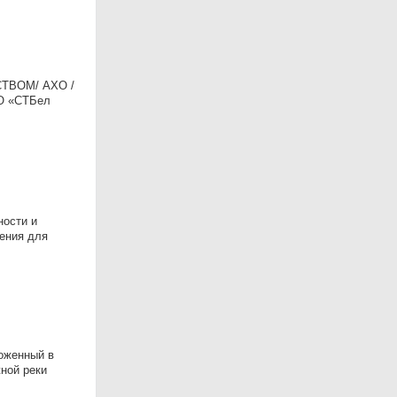
СТВОМ/ АХО /
ООО «СТБел
ности и
ения для
ложенный в
ной реки