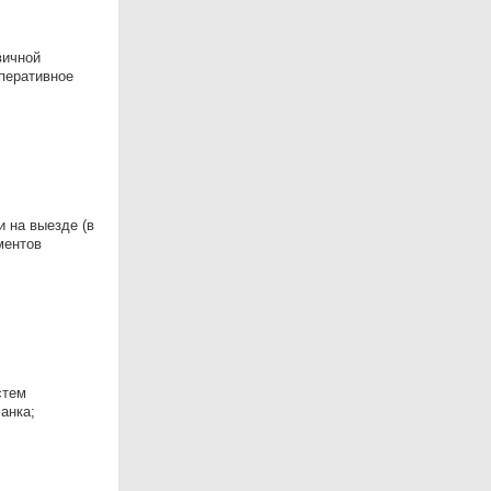
вичной
Оперативное
и на выезде (в
ментов
стем
анка;