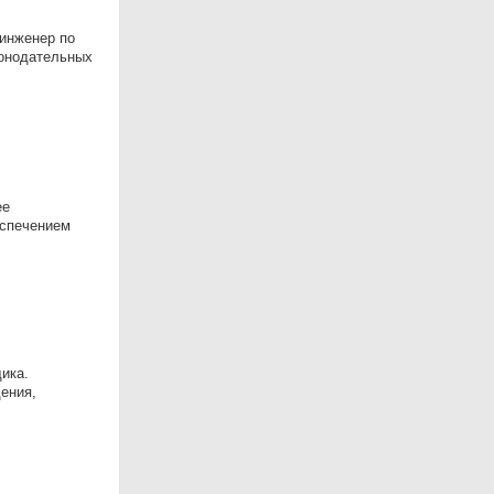
инженер по
конодательных
ее
еспечением
ика.
ения,