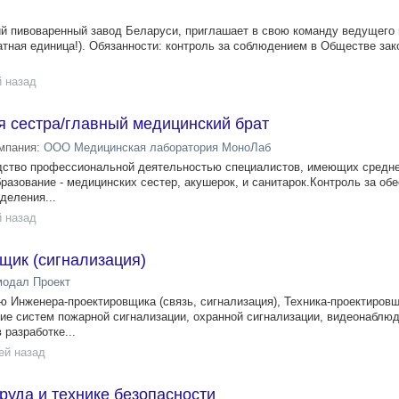
 пивоваренный завод Беларуси, приглашает в свою команду ведущего 
атная единица!). Обязанности: контроль за соблюдением в Обществе за
й назад
я сестра/главный медицинский брат
мпания:
ООО Медицинская лаборатория МоноЛаб
дство профессиональной деятельностью специалистов, имеющих средн
разование - медицинских сестер, акушерок, и санитарок.Контроль за об
деления...
й назад
щик (сигнализация)
одал Проект
 Инженера-проектировщика (связь, сигнализация), Техника-проектировщ
ние систем пожарной сигнализации, охранной сигнализации, видеонаблюд
 разработке...
ей назад
руда и технике безопасности