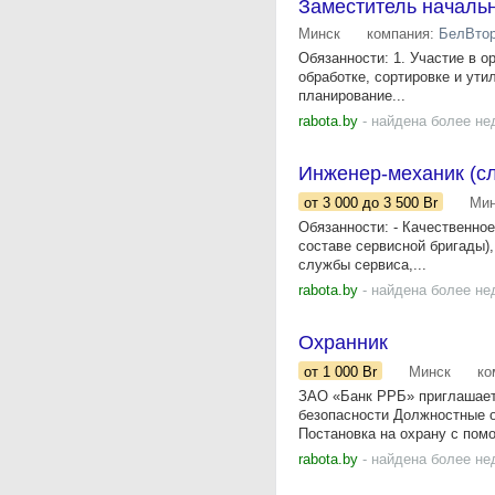
Заместитель начальн
Минск
компания:
БелВто
Обязанности: 1. Участие в о
обработке, сортировке и ути
планирование...
rabota.by
- найдена более не
Инженер-механик (с
от 3 000
до 3 500
Br
Мин
Обязанности: - Качественное
составе сервисной бригады)
службы сервиса,...
rabota.by
- найдена более не
Охранник
от 1 000
Br
Минск
ко
ЗАО «Банк РРБ» приглашает 
безопасности Должностные о
Постановка на охрану с пом
rabota.by
- найдена более не