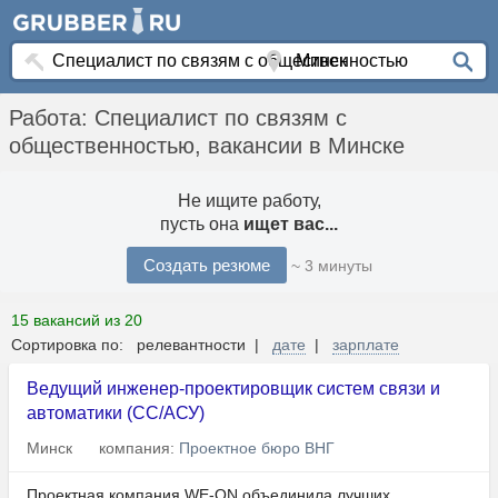
Работа: Специалист по связям с
общественностью, вакансии в Минске
Не ищите работу,
пусть она
ищет вас...
Создать резюме
~ 3 минуты
15 вакансий из 20
Сортировка по: релевантности |
дате
|
зарплате
Ведущий инженер-проектировщик систем связи и
автоматики (СС/АСУ)
Минск
компания:
Проектное бюро ВНГ
Проектная компания WE-ON объединила лучших