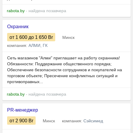
rabota.by
- найдена позавчера
Охранник
от 1 600
до 1 650
Br
Минск
компания:
АЛМИ, ГК
Сеть магазинов "Алми" приглашает на работу охранника!
Обязанности: Поддержание общественного порядка;
Обеспечение безопасности сотрудников и покупателей на
торговом объекте; Пресечение конфликтных ситуаций и
противоправных...
rabota.by
- найдена позавчера
PR-менеджер
от 2 900
Br
Минск
компания:
Сэйсимед