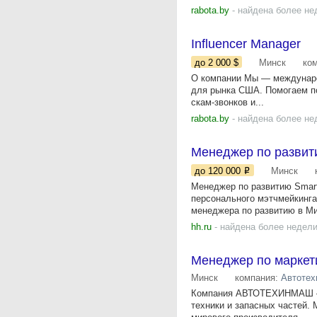
rabota.by
- найдена более не
Influencer Manager
до 2 000
$
Минск
ко
О компании Мы — международна
для рынка США. Помогаем пол
скам-звонков и...
rabota.by
- найдена более не
Менеджер по развити
до 120 000
Минск
Менеджер по развитию Smart
персонального мэтчмейкинга
менеджера по развитию в Мин
hh.ru
- найдена более недели
Менеджер по маркет
Минск
компания:
Автоте
Компания АВТОТЕХИНМАШ – в
техники и запасных частей.