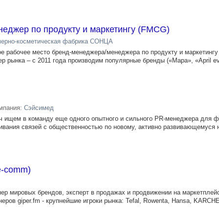
еджер по продукту и маркетингу (FMCG)
ерно-косметическая фабрика СОНЦА
е рабочее место бренд-менеджера/менеджера по продукту и маркетингу
 рынка – с 2011 года производим популярные бренды («Мара», «April evol
мпания:
Сэйсимед
ч ищем в команду еще одного опытного и сильного PR-менеджера для 
аивания связей с общественностью по новому, активно развивающемуся
e-comm)
нер мировых брендов, эксперт в продажах и продвижении на маркетплейс
еров giper.fm - крупнейшие игроки рынка: Tefal, Rowenta, Hansa, KARCH