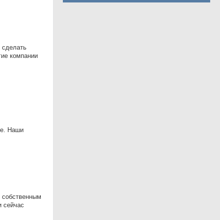
— сделать
гие компании
не. Наши
с собственным
и сейчас