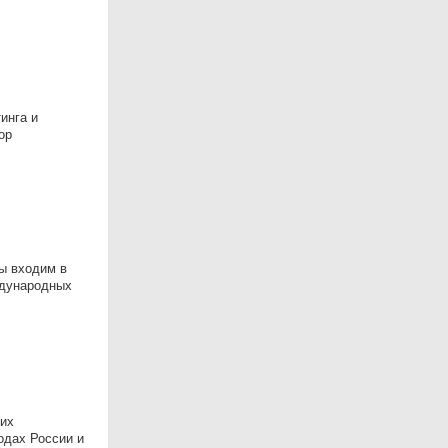
инга и
ор
Мы входим в
ждународных
щих
одах России и