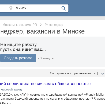
Маркетинг, реклама, PR
Pr-менеджер
енеджер, вакансии в Минске
Не ищите работу,
пусть она
ищет вас...
Создать резюме
~ 3 минуты
Сортировка по: релевантности |
да
ий специалист по связям с общественностью
 часовой завод
», т.м. «ЛУЧ» совместно с швейцарской компанией «Franck Muller In
и вакансии Ведущий специалист по связям с общественностью (PR мене
ывать...