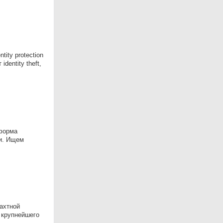
ity protection
entity theft,
тформа
ьи. Ищем
ахтной
 крупнейшего