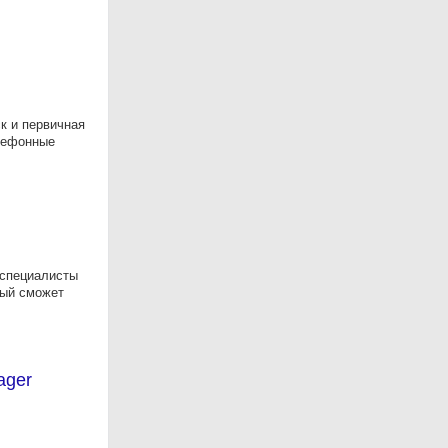
к и первичная
лефонные
 специалисты
рый сможет
ager