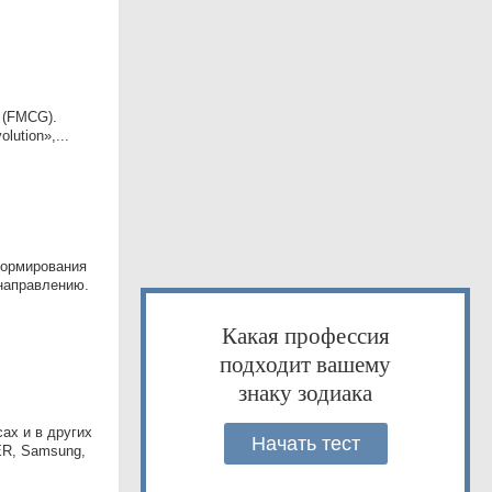
 (FMCG).
ution»,...
формирования
 направлению.
Какая профессия
подходит вашему
знаку зодиака
ах и в других
Начать тест
ER, Samsung,