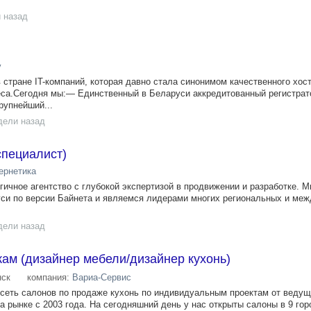
 назад
y
в стране IT-компаний, которая давно стала синонимом качественного хост
еса.Сегодня мы:— Единственный в Беларуси аккредитованный регистрат
рупнейший...
дели назад
специалист)
ернетика
нологичное агентство с глубокой экспертизой в продвижении и разработке. 
си по версии Байнета и являемся лидерами многих региональных и ме
дели назад
ам (дизайнер мебели/дизайнер кухонь)
ск
компания:
Вариа-Сервис
сеть салонов по продаже кухонь по индивидуальным проектам от веду
 рынке с 2003 года. На сегодняшний день у нас открыты салоны в 9 гор