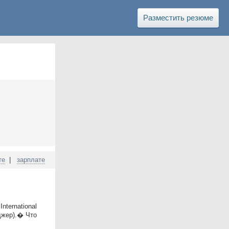
Разместить резюме
те
|
зарплате
ternational
джер).� Что