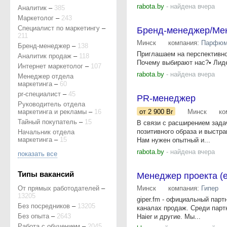
rabota.by
- найдена вчера
Аналитик
–
385
Маркетолог
–
243
Специалист по маркетингу
–
Бренд-менеджер/Мен
211
Минск
компания:
Парфюм
Бренд-менеджер
–
138
Приглашаем на перспективно
Аналитик продаж
–
118
Почему выбирают нас?• Лидер
Интернет маркетолог
–
107
rabota.by
- найдена вчера
Менеджер отдела
маркетинга
–
60
pr-специалист
–
45
PR-менеджер
Руководитель отдела
маркетинга и рекламы
–
16
от 2 900
Br
Минск
ко
Тайный покупатель
–
15
В связи с расширением зада
позитивного образа и выстр
Начальник отдела
маркетинга
–
15
Нам нужен опытный и...
rabota.by
- найдена вчера
показать все
Типы вакансий
Менеджер проекта (
От прямых работодателей
–
Минск
компания:
Гипер
13205
giper.fm - официальный парт
Без посредников
–
13205
каналах продаж. Среди партн
Без опыта
–
2643
Haier и другие. Мы...
Работа с обучением
–
2045