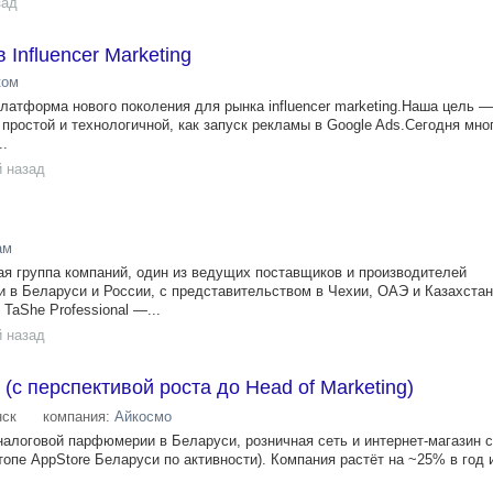
зад
Influencer Marketing
ком
латформа нового поколения для рынка influencer marketing.Наша цель 
 простой и технологичной, как запуск рекламы в Google Ads.Сегодня мно
..
й назад
ам
ая группа компаний, один из ведущих поставщиков и производителей
 в Беларуси и России, с представительством в Чехии, ОАЭ и Казахста
TaShe Professional —...
й назад
(с перспективой роста до Head of Marketing)
ск
компания:
Айкосмо
алоговой парфюмерии в Беларуси, розничная сеть и интернет-магазин 
опе AppStore Беларуси по активности). Компания растёт на ~25% в год 