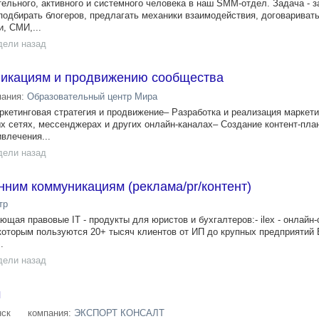
ельного, активного и системного человека в наш SMM-отдел. Задача - 
одбирать блогеров, предлагать механики взаимодействия, договаривать
, СМИ,...
дели назад
икациям и продвижению сообщества
пания:
Образовательный центр Мира
ркетинговая стратегия и продвижение– Разработка и реализация маркет
ых сетях, мессенджерах и других онлайн-каналах– Создание контент-пла
влечения...
дели назад
ним коммуникациям (реклама/pr/контент)
тр
ющая правовые IT - продукты для юристов и бухгалтеров:- ilex - онлайн
которым пользуются 20+ тысяч клиентов от ИП до крупных предприятий 
.
дели назад
м
ск
компания:
ЭКСПОРТ КОНСАЛТ