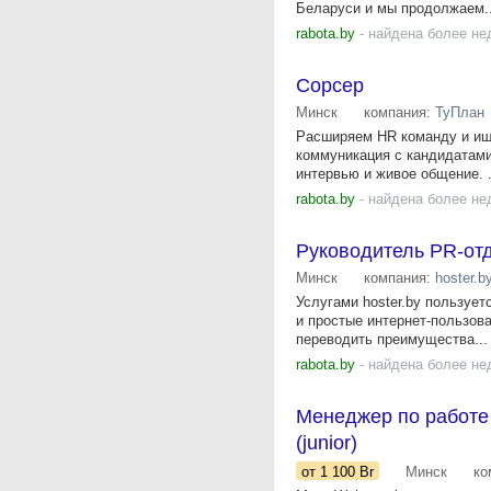
Беларуси и мы продолжаем..
rabota.by
- найдена более не
Сорсер
Минск
компания:
ТуПлан
Расширяем HR команду и ище
коммуникация с кандидатам
интервью и живое общение. .
rabota.by
- найдена более не
Руководитель PR-от
Минск
компания:
hoster.b
Услугами hoster.by пользуе
и простые интернет-пользова
переводить преимущества...
rabota.by
- найдена более не
Менеджер по работе с
(junior)
от 1 100
Br
Минск
ко