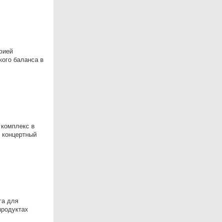
фией
кого баланса в
 комплекс в
, концертный
га для
продуктах