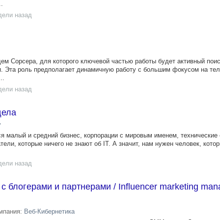
.
дели назад
м Сорсера, для которого ключевой частью работы будет активный поис
и. Эта роль предполагает динамичную работу с большим фокусом на те
..
дели назад
дела
y
тся малый и средний бизнес, корпорации с мировым именем, технические
тели, которые ничего не знают об IT. А значит, нам нужен человек, кото
дели назад
 блогерами и партнерами / Influencer marketing man
мпания:
Веб-Кибернетика