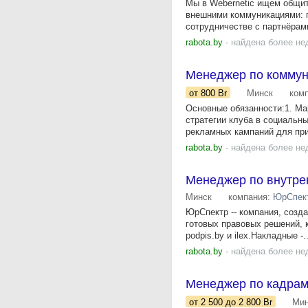
Мы в Webernetic ищем общит
внешними коммуникациями: п
сотрудничестве с партнёрами
rabota.by
- найдена более не
Менеджер по коммун
от 800
Br
Минск
ком
Основные обязанности:1. Ма
стратегии клуба в социальн
рекламных кампаний для при
rabota.by
- найдена более не
Менеджер по внутрен
Минск
компания:
ЮрСпек
ЮрСпектр -- компания, созда
готовых правовых решений, 
podpis.by и ilex.Накладные -..
rabota.by
- найдена более не
Менеджер по кадра
от 2 500
до 2 800
Br
Мин