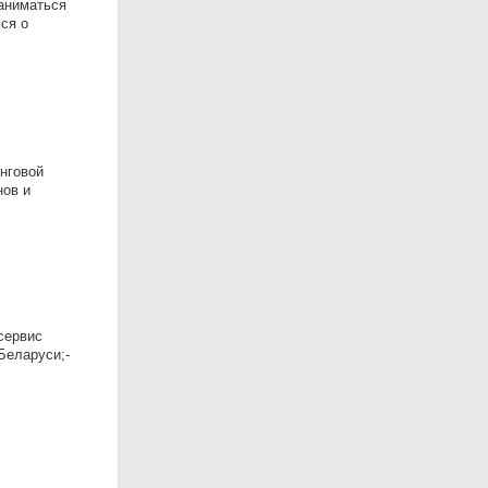
заниматься
ся о
инговой
нов и
-сервис
Беларуси;-