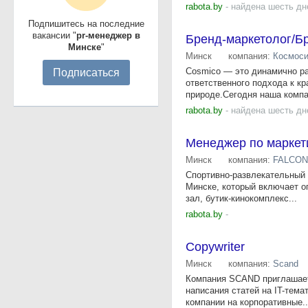
rabota.by
- найдена шесть дн
Подпишитесь на последние
вакансии "
pr-менеджер в
Бренд-маркетолог/Б
Минске
"
Минск
компания:
Космос
Cosmico — это динамично р
Подписаться
ответственного подхода к кр
природе.Сегодня наша компа
rabota.by
- найдена шесть дн
Менеджер по маркет
Минск
компания:
FALCON
Спортивно-развлекательный 
Минске, который включает о
зал, бутик-кинокомплекс...
rabota.by
-
Copywriter
Минск
компания:
Scand
Компания SCAND приглашает 
написания статей на IT-тема
компании на корпоративные..