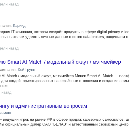
дели назад
мпания:
Кариид
я IT-компания, которая создаёт продукты в сфере digital privacy и ident
ьзователям удалять личные данные с сотен data brokers, защищаем от id
дели назад
ю Smart AI Match / модельный скаут / мэтчмейкер
компания:
Кей Групп
 AI Match / модельный скаут, мэтчмейкер Минск Smart AI Match — пла
 для людей, ориентированных на серьёзные отношения и создание сем
ске,...
 назад
ингу и административным вопросам
хинмаш
едущий игрок на рынке РФ в сфере продаж карьерных самосвалов, ш
 Мы официальный дилер ОАО "БЕЛАЗ" и аттестованный сервисный центр