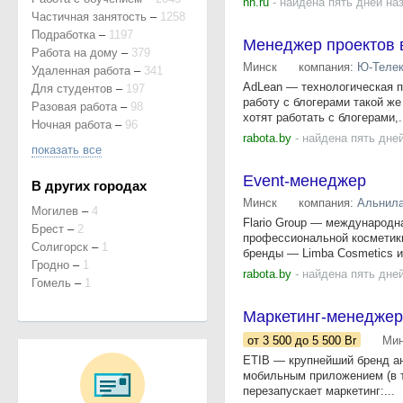
hh.ru
- найдена пять дней на
Частичная занятость
–
1258
Подработка
–
1197
Менеджер проектов в 
Работа на дому
–
379
Минск
компания:
Ю-Теле
Удаленная работа
–
341
AdLean — технологическая п
Для студентов
–
197
работу с блогерами такой же
Разовая работа
–
98
хотят работать с блогерами,.
Ночная работа
–
96
rabota.by
- найдена пять дне
показать все
Event-менеджер
В других городах
Минск
компания:
Альнил
Могилев
–
4
Flario Group — международн
Брест
–
2
профессиональной косметики
Солигорск
–
1
бренды — Limba Cosmetics и 
Гродно
–
1
rabota.by
- найдена пять дне
Гомель
–
1
Маркетинг-менеджер 
от 3 500
до 5 500
Br
Мин
ETIB — крупнейший бренд ан
мобильным приложением (в т
перезапускает маркетинг:...