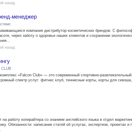
ей назад
ренд-менеджер
истемс
азвивающаяся компания дистрибутор косметических брендов. С филосо
асоте, через заботу о здоровье наших клиентов и сохранении экологичес
ния...
ей назад
ингу
 CLUB
комплекс «Falcon Club» — это современный спортивно-развлекательный
громный спектр услуг: фитнес клуб, теннисные корты, корты для сквоша
на работу копирайтера со знанием английского языка в отдел маркетин
тику. Обязанности: написание статей об услугах, экспертизе, проектах и 
.