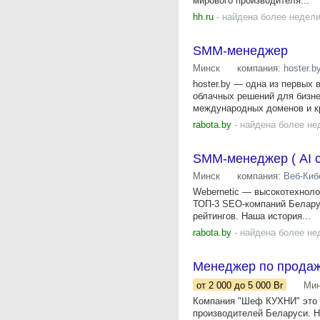
мирового производителя...
hh.ru
- найдена более недели
SMM-менеджер
Минск
компания:
hoster.b
hoster.by — одна из первых 
облачных решений для бизн
международных доменов и к
rabota.by
- найдена более не
SMM-менеджер ( AI 
Минск
компания:
Веб-Киб
​​​​​​Webernetic — высокотех
ТОП-3 SEO-компаний Белару
рейтингов. Наша история...
rabota.by
- найдена более не
Менеджер по продаж
от 2 000
до 5 000
Br
Мин
Компания "Шеф КУХНИ" это 
производителей Беларуси. На