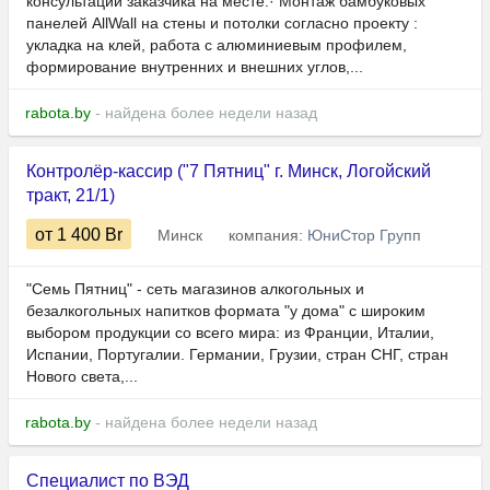
консультации заказчика на месте.· Монтаж бамбуковых
панелей AllWall на стены и потолки согласно проекту :
укладка на клей, работа с алюминиевым профилем,
формирование внутренних и внешних углов,...
rabota.by
- найдена более недели назад
Контролёр-кассир ("7 Пятниц" г. Минск, Логойский
тракт, 21/1)
от 1 400
Br
Минск
компания:
ЮниСтор Групп
"Семь Пятниц" - сеть магазинов алкогольных и
безалкогольных напитков формата "у дома" с широким
выбором продукции со всего мира: из Франции, Италии,
Испании, Португалии. Германии, Грузии, стран СНГ, стран
Нового света,...
rabota.by
- найдена более недели назад
Специалист по ВЭД