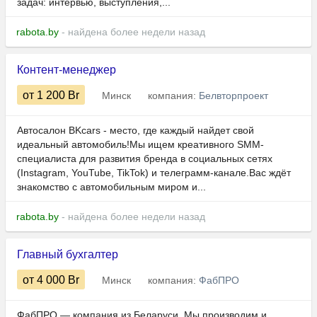
задач: интервью, выступления,...
rabota.by
- найдена более недели назад
Контент-менеджер
от 1 200
Br
Минск
компания:
Белвторпроект
Автосалон BKcars - место, где каждый найдет свой
идеальный автомобиль!Мы ищем креативного SMM-
специалиста для развития бренда в социальных сетях
(Instagram, YouTube, TikTok) и телеграмм-канале.Вас ждёт
знакомство с автомобильным миром и...
rabota.by
- найдена более недели назад
Главный бухгалтер
от 4 000
Br
Минск
компания:
ФабПРО
ФабПРО — компания из Беларуси. Мы производим и