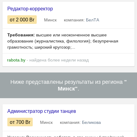
Редактор-корректор
от 2 000
Br
Минск
компания:
БелТА
Требования:
высшее или неоконченное высшее
образование (журналистика, филология); безупречная
грамотность; широкий кругозор;...
rabota.by
- найдена более недели назад
Ниже представлены результаты из региона
"
Минск"
.
Администратор студии танцев
от 700
Br
Минск
компания:
Беликова