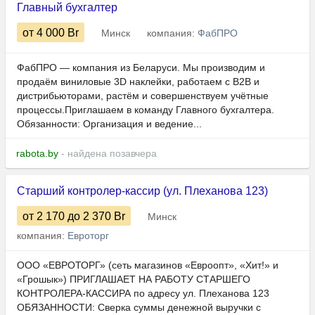
Главный бухгалтер
от 4 000
Br
Минск
компания:
ФабПРО
ФабПРО — компания из Беларуси. Мы производим и
продаём виниловые 3D наклейки, работаем с B2B и
дистрибьюторами, растём и совершенствуем учётные
процессы.Приглашаем в команду Главного бухгалтера.
Обязанности: Организация и ведение...
rabota.by
- найдена позавчера
Старший контролер-кассир (ул. Плеханова 123)
от 2 170
до 2 370
Br
Минск
компания:
Евроторг
ООО «ЕВРОТОРГ» (сеть магазинов «Евроопт», «Хит!» и
«Грошык») ПРИГЛАШАЕТ НА РАБОТУ СТАРШЕГО
КОНТРОЛЕРА-КАССИРА по адресу ул. Плеханова 123
ОБЯЗАННОСТИ: Сверка суммы денежной выручки с