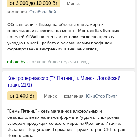
от 3 000
до 10 000
Br
Минск
компания:
ОллВэлл бай
Обязанности: · Выезд на объекты для замера и
консультации заказчика на месте.· Монтаж бамбуковых
панелей AllWall на стены и потолки согласно проекту :
укладка на клей, работа с алюминиевым профилем,
формирование внутренних и внешних углов,...
rabota.by
- найдена более недели назад
Контролёр-кассир ("7 Пятниц" г. Минск, Логойский
тракт, 21/1)
от 1 400
Br
Минск
компания:
ЮниСтор Групп
"Семь Пятниц" - сеть магазинов алкогольных и
безалкогольных напитков формата "у дома" с широким
выбором продукции со всего мира: из Франции, Италии,
Испании, Португалии. Германии, Грузии, стран СНГ, стран
Нового света,...