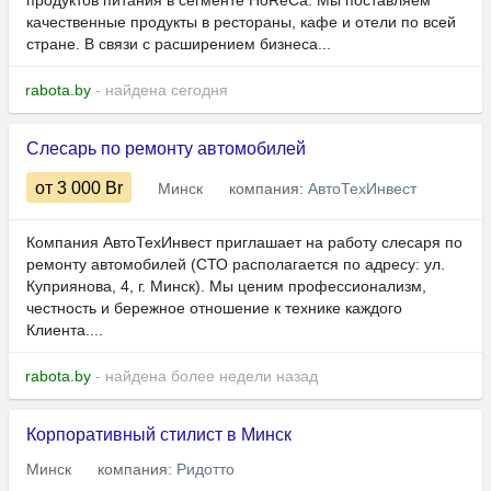
продуктов питания в сегменте HoReCa. Мы поставляем
качественные продукты в рестораны, кафе и отели по всей
стране. В связи с расширением бизнеса...
rabota.by
- найдена сегодня
Слесарь по ремонту автомобилей
от 3 000
Br
Минск
компания:
АвтоТехИнвест
Компания АвтоТехИнвест приглашает на работу слесаря по
ремонту автомобилей (СТО располагается по адресу: ул.
Куприянова, 4, г. Минск). Мы ценим профессионализм,
честность и бережное отношение к технике каждого
Клиента....
rabota.by
- найдена более недели назад
Корпоративный стилист в Минск
Минск
компания:
Ридотто