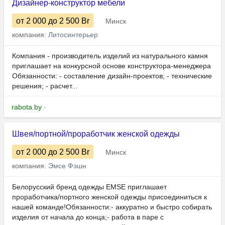
Дизайнер-конструктор мебели
от 2 000
до 2 500
Br
Минск
компания:
Литосинтерьер
Компания - производитель изделий из натурального камня
приглашает на конкурсной основе конструктора-менеджера
Обязанности: - составление дизайн-проектов; - технические
решения; - расчет...
rabota.by
-
Швея/портной/проработчик женской одежды
от 2 000
до 2 500
Br
Минск
компания:
Эмсе Фэшн
Белорусский бренд одежды EMSE приглашает
проработчика/портного женской одежды присоединиться к
нашей команде!Обязанности:- аккуратно и быстро собирать
изделия от начала до конца;- работа в паре с