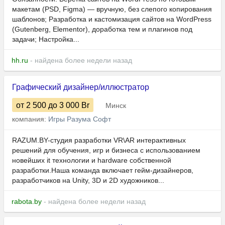
макетам (PSD, Figma) — вручную, без слепого копирования
шаблонов; Разработка и кастомизация сайтов на WordPress
(Gutenberg, Elementor), доработка тем и плагинов под
задачи; Настройка...
hh.ru
- найдена более недели назад
Графический дизайнер/иллюстратор
от 2 500
до 3 000
Br
Минск
компания:
Игры Разума Софт
RAZUM.BY-студия разработки VR\AR интерактивных
решений для обучения, игр и бизнеса с использованием
новейших it технологии и hardware собственной
разработки.Наша команда включает гейм-дизайнеров,
разработчиков на Unity, 3D и 2D художников...
rabota.by
- найдена более недели назад