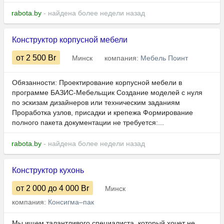
rabota.by
- найдена более недели назад
Конструктор корпусной мебели
от 2 500
Br
Минск
компания:
Мебель Поинт
Обязанности: Проектирование корпусной мебели в
программе БАЗИС-Мебельщик Создание моделей с нуля
по эскизам дизайнеров или техническим заданиям
Проработка узлов, присадки и крепежа Формирование
полного пакета документации не требуется:...
rabota.by
- найдена более недели назад
Конструктор кухонь
от 2 000
до 4 000
Br
Минск
компания:
Консигма‒пак
Мы ищем талантливого специалиста, который хочет не