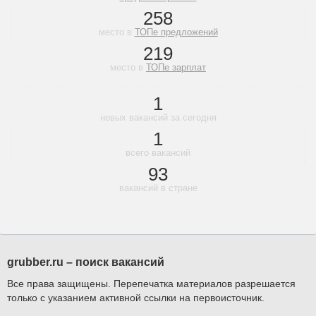
258
место в
ТОПе предложений
219
место в
ТОПе зарплат
1
новых вакансий за сегодня
1
всего вакансий
93
вакансий в стране
grubber.ru – поиск вакансий
Все права защищены. Перепечатка материалов разрешается
только с указанием активной ссылки на первоисточник.