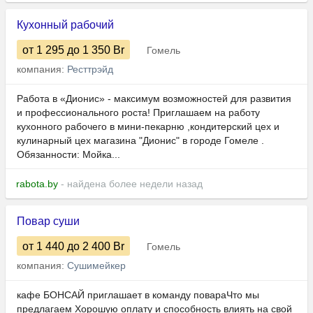
Кухонный рабочий
от 1 295
до 1 350
Br
Гомель
компания:
Ресттрэйд
Работа в «Дионис» - максимум возможностей для развития
и профессионального роста! Приглашаем на работу
кухонного рабочего в мини-пекарню ,кондитерский цех и
кулинарный цех магазина "Дионис" в городе Гомеле .
Обязанности: Мойка...
rabota.by
- найдена более недели назад
Повар суши
от 1 440
до 2 400
Br
Гомель
компания:
Сушимейкер
кафе БОНСАЙ приглашает в команду повараЧто мы
предлагаем Хорошую оплату и способность влиять на свой