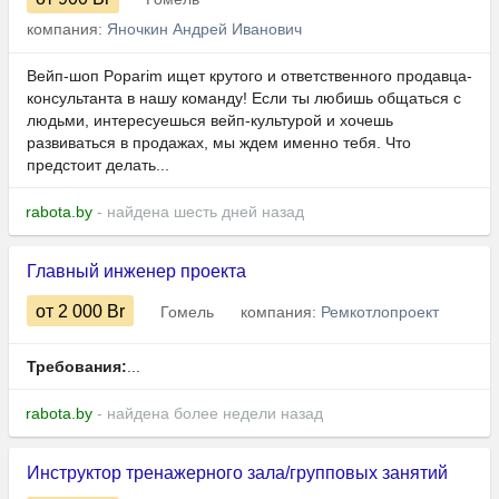
компания:
Яночкин Андрей Иванович
Вейп-шоп Poparim ищет крутого и ответственного продавца-
консультанта в нашу команду! Если ты любишь общаться с
людьми, интересуешься вейп-культурой и хочешь
развиваться в продажах, мы ждем именно тебя. Что
предстоит делать...
rabota.by
- найдена шесть дней назад
Главный инженер проекта
от 2 000
Br
Гомель
компания:
Ремкотлопроект
Требования:
...
rabota.by
- найдена более недели назад
Инструктор тренажерного зала/групповых занятий