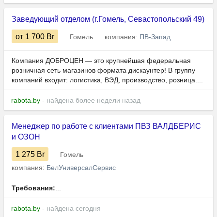
Заведующий отделом (г.Гомель, Севастопольский 49)
от 1 700
Br
Гомель
компания:
ПВ-Запад
Компания ДОБРОЦЕН — это крупнейшая федеральная
розничная сеть магазинов формата дискаунтер! В группу
компаний входит: логистика, ВЭД, производство, розница....
rabota.by
- найдена более недели назад
Менеджер по работе с клиентами ПВЗ ВАЛДБЕРИС
и ОЗОН
1 275
Br
Гомель
компания:
БелУниверсалСервис
Требования:
...
rabota.by
- найдена сегодня