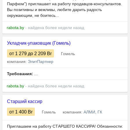
Парфюм") приглашает на работу продавцов-консультантов.
Вы позитивны и вежливы, любите дарить радость
окружающим, не боитесь...
rabota.by
- найдена более недели назад
Укладчик-упаковщик (Гомель)
от 1 279
до 2 209
Br
Гомель
компания:
ЭлитПартнер
Требования:
...
rabota.by
- найдена более недели назад
Старший кассир
от 1 400
Br
Гомель
компания:
АЛМИ, ГК
Приглашаем на работу СТАРШЕГО КАССИРА! Обязанности: