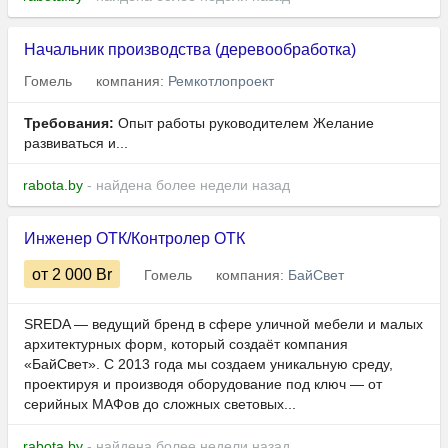
Начальник производства (деревообработка)
Гомель
компания:
Ремкотлопроект
Требования:
Опыт работы руководителем Желание
развиваться и...
rabota.by
- найдена более недели назад
Инженер ОТК/Контролер ОТК
от 2 000
Br
Гомель
компания:
БайСвет
SREDA — ведущий бренд в сфере уличной мебели и малых
архитектурных форм, который создаёт компания
«БайСвет». С 2013 года мы создаем уникальную среду,
проектируя и производя оборудование под ключ — от
серийных МАФов до сложных световых...
rabota.by
- найдена более недели назад