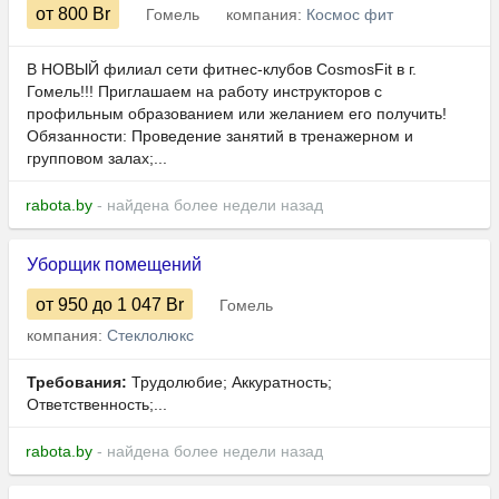
от 800
Br
Гомель
компания:
Космос фит
В НОВЫЙ филиал сети фитнес-клубов CosmosFit в г.
Гомель!!! Приглашаем на работу инструкторов с
профильным образованием или желанием его получить!
Обязанности: Проведение занятий в тренажерном и
групповом залах;...
rabota.by
- найдена более недели назад
Уборщик помещений
от 950
до 1 047
Br
Гомель
компания:
Стеклолюкс
Требования:
Трудолюбие; Аккуратность;
Ответственность;...
rabota.by
- найдена более недели назад