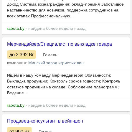
доход Система вознаграждения: оклад+премия Заботливое
наставничество для новичков, поддержка сотрудников на
всех этапах Профессиональную...
rabota.by
- найдена более недели назад
Мерчендайзер/Специалист по выкладке товара
до 2 392
Br
Гомель
компания:
Минский завод игристых вин
Ищем в нашу команду мерчендайзера! Обязанности:
Выкладка продукции; Контроль сроков годности; Контроль
остатков продукции на складе; Соблюдение планограмм;
Ведение...
rabota.by
- найдена более недели назад
Продавец-консультант в вейп-шоп
от 900
Br
Гомель