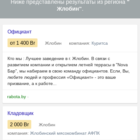
Ниже представлены результаты из региона
"
Жлобин"
.
Официант
от 1 400
Br
Жлобин
компания:
Куритса
Кто мы : Лучшее заведение в г. Жлобин. В связи с
развитием компании и открытием летней террасы в "Nova
Бар", мы набираем в свою команду официантов. Если, Вы,
любите людей и профессия «Официант» - это ваше
призвание, а к работе...
rabota.by
-
Кладовщик
2 000
Br
Жлобин
компания:
Жлобинский мясокомбинат АФПК