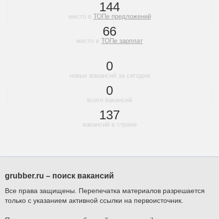
144
место в
ТОПе предложений
66
место в
ТОПе зарплат
0
новых вакансий за сегодня
0
всего вакансий
137
вакансий в стране
grubber.ru – поиск вакансий
Все права защищены. Перепечатка материалов разрешается
только с указанием активной ссылки на первоисточник.