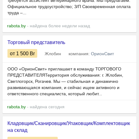
требуется ассистент ветеринарного врача. Мы предлагаем:
Официальное трудоустройство; З/П Своевременная оплата
труда –...
rabota.by
- найдена более недели назад
Торговый представитель
от 1 500
Br
Жлобин
компания:
ОрионСвит
ООО «ОрионСвит» приглашает в команду ТОРГОВОГО
ПРЕДСТАВИТЕЛЯТерритория обслуживания: г. Жлобин,
Светлогорск, Рогачев. Мы — стабильная и динамично
развивающаяся компания, и сейчас ищем активного и
ответственного специалиста, который любит...
rabota.by
- найдена сегодня
Кладовщик/Сканировщик/Упаковщик/Комплектовщик
на склад