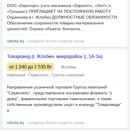
ООО «Евроторг» (сеть магазинов «Евроопт», «Хит!» и
«Грошык») ПРИГЛАШАЕТ НА ПОСТОЯННУЮ РАБОТУ
Охранника в г. Жлобин ДОЛЖНОСТНЫЕ ОБЯЗАННОСТИ:
Обеспечение сохранности товарно-материальных
ценностей; Охрана объекта; Контроль...
rabota.by
- найдена более недели назад
Товаровед (г. Жлобин, микрорайон 1, 1А-3а)
от 1 240
до 1 535
Br
Жлобин
компания:
Серволюкс, Группа компаний
Направление розничной торговли Группы компаний
"Серволюкс", представленное магазинами формата "у
дома", фирменными торговыми павильонами, а также
собственным производством, ищет в команду "Товароведа"
в...
rabota.by
- найдена более недели назад