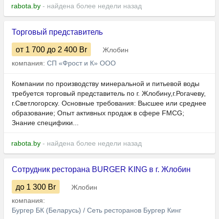
rabota.by
- найдена более недели назад
Торговый представитель
от 1 700
до 2 400
Br
Жлобин
компания:
СП «Фрост и К» ООО
Компании по производству минеральной и питьевой воды
требуется торговый представитель по г. Жлобину,г.Рогачеву,
г.Светлогорску. Основные требования: Высшее или среднее
образование; Опыт активных продаж в сфере FMCG;
Знание специфики...
rabota.by
- найдена более недели назад
Сотрудник ресторана BURGER KING в г. Жлобин
до 1 300
Br
Жлобин
компания:
Бургер БК (Беларусь) / Сеть ресторанов Бургер Кинг