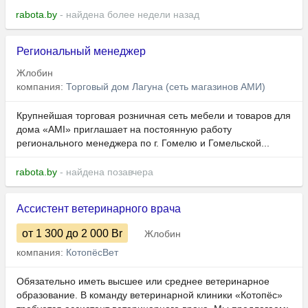
rabota.by
- найдена более недели назад
Региональный менеджер
Жлобин
компания:
Торговый дом Лагуна (сеть магазинов АМИ)
Крупнейшая торговая розничная сеть мебели и товаров для
дома «AMI» приглашает на постоянную работу
регионального менеджера по г. Гомелю и Гомельской...
rabota.by
- найдена позавчера
Ассистент ветеринарного врача
от 1 300
до 2 000
Br
Жлобин
компания:
КотопёсВет
Обязательно иметь высшeе или среднее ветеринарное
образoвaниe. В команду ветеринарной клиники «Котопёс»