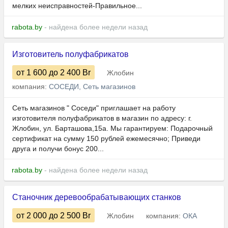
мелких неисправностей-Правильное...
rabota.by
- найдена более недели назад
Изготовитель полуфабрикатов
от 1 600
до 2 400
Br
Жлобин
компания:
СОСЕДИ, Сеть магазинов
Сеть магазинов " Соседи" приглашает на работу
изготовителя полуфабрикатов в магазин по адресу: г.
Жлобин, ул. Барташова,15а. Мы гарантируем: Подарочный
сертификат на сумму 150 рублей ежемесячно; Приведи
друга и получи бонус 200...
rabota.by
- найдена более недели назад
Станочник деревообрабатывающих станков
от 2 000
до 2 500
Br
Жлобин
компания:
ОКА