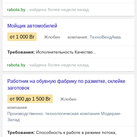
rabota.by
- найдена более недели назад
Мойщик автомобилей
от 1 000
Br
Жлобин
компания:
ТехноВендАква
Требования:
Исполнительность Качество...
rabota.by
- найдена более недели назад
Работник на обувную фабрику по разметке, склейке
заготовок
от 900
до 1 500
Br
Жлобин
компания:
Производственно- технологическая компания Модерам-
Запад
Требования:
Способность к работе в режиме потока;