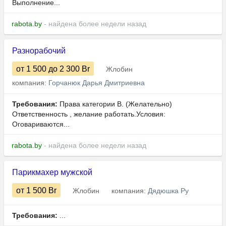
Выполнение...
rabota.by
- найдена более недели назад
Разнорабочий
от 1 500
до 2 300
Br
Жлобин
компания:
Горчанюк Дарья Дмитриевна
Требования:
Права категории B. (Желательно)
Ответственность , желание работать.Условия:
Оговариваются...
rabota.by
- найдена более недели назад
Парикмахер мужской
от 1 500
Br
Жлобин
компания:
Дядюшка Ру
Требования:
...