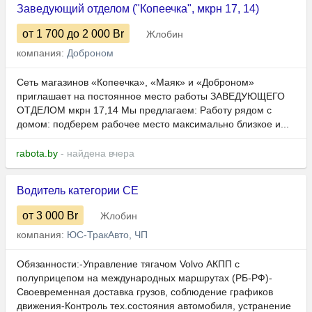
Заведующий отделом ("Копеечка", мкрн 17, 14)
от 1 700
до 2 000
Br
Жлобин
компания:
Доброном
Сеть магазинов «Копеечка», «Маяк» и «Доброном»
приглашает на постоянное место работы ЗАВЕДУЮЩЕГО
ОТДЕЛОМ мкрн 17,14 Мы предлагаем: Работу рядом с
домом: подберем рабочее место максимально близкое и...
rabota.by
- найдена вчера
Водитель категории СЕ
от 3 000
Br
Жлобин
компания:
ЮС-ТракАвто, ЧП
Обязанности:-Управление тягачом Volvo АКПП с
полуприцепом на международных маршрутах (РБ-РФ)-
Своевременная доставка грузов, соблюдение графиков
движения-Контроль тех.состояния автомобиля, устранение