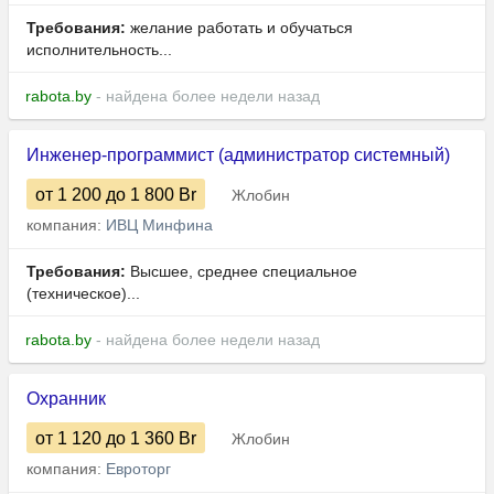
Требования:
желание работать и обучаться
исполнительность...
rabota.by
- найдена более недели назад
Инженер-программист (администратор системный)
от 1 200
до 1 800
Br
Жлобин
компания:
ИВЦ Минфина
Требования:
Высшее, среднее специальное
(техническое)...
rabota.by
- найдена более недели назад
Охранник
от 1 120
до 1 360
Br
Жлобин
компания:
Евроторг