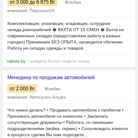
от 3 000
до 6 875
Br
Жлобин
компания:
Персонал24
Комплектовщик, упаковщик, кладовщик, сотрудник
склада,разнорабочий � ВАХТА ОТ 15 СМЕН � Вахта на
современных складах (предоставляем работу в разных
городах) Принимаем БЕЗ ОПЫТА, проводится обучение.
Работа на складах одежды и товаров...
rabota.by
- найдена более недели назад
Менеджер по продажам автомобилей
от 2 000
Br
Жлобин
компания:
Автосалон-Альфа
Что нужно делать? • Продавать автомобили с пробегом •
Принимать автомобили на комиссию • Заключать
сопутствующие документы • Работать со смежными
подразделениями (мойка, сервис) • Сопровождать клиента
в процессе сделки Вы нам подходите,...