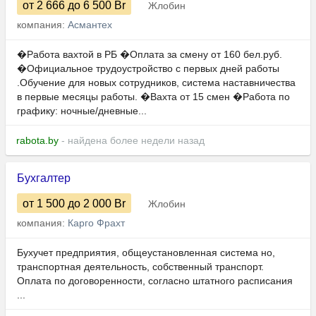
от 2 666
до 6 500
Br
Жлобин
компания:
Асмантех
�Работа вахтой в РБ �Оплата за смену от 160 бел.руб.
�Официальное трудоустройство с первых дней работы
.Обучение для новых сотрудников, система наставничества
в первые месяцы работы. �Вахта от 15 смен �Работа по
графику: ночные/дневные...
rabota.by
- найдена более недели назад
Бухгалтер
от 1 500
до 2 000
Br
Жлобин
компания:
Карго Фрахт
Бухучет предприятия, общеустановленная система но,
транспортная деятельность, собственный транспорт.
Оплата по договоренности, согласно штатного расписания
...