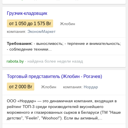
Грузчик-кладовщик
от 1 050
до 1 575
Br
Жлобин
компания:
ЭкономМаркет
Требования:
- выносливость; - терпение и внимательность;
- соблюдение техники...
rabota.by
- найдена более недели назад
Торговый представитель (Жлобин - Рогачев)
от 2 000
Br
Жлобин
компания:
Нордар
ООО «Нордар» — это динамичная компания, входящая в
рейтинг ТОП-3 среди производителей вкуснейшего
мороженого и глазированных сырков в Беларуси (ТМ "Наше
детство", "Feelin", "Woohoo!"). Если вы активный,...