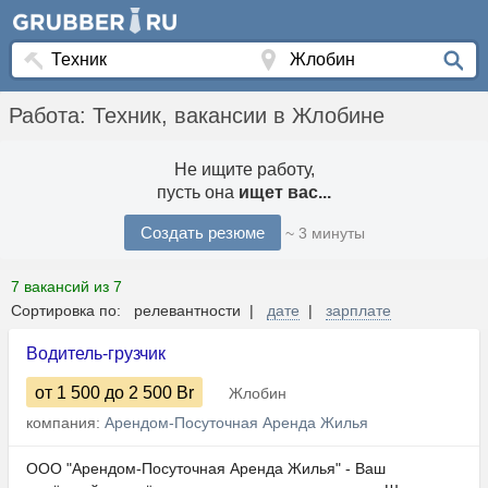
Работа: Техник, вакансии в Жлобине
Не ищите работу,
пусть она
ищет вас...
Создать резюме
~ 3 минуты
7 вакансий из 7
Сортировка по: релевантности |
дате
|
зарплате
Водитель-грузчик
от 1 500
до 2 500
Br
Жлобин
компания:
Арендом-Посуточная Аренда Жилья
OOO "Арендом-Посуточная Аренда Жилья" - Ваш