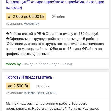
Кладовщик/Сканировщик/Упаковщик/Комплектовщик
на склад
от 2 666
до 6 500
Br
Жлобин
компания:
Асмантех
�Работа вахтой в РБ �Оплата за смену от 160 бел.руб.
�Официальное трудоустройство с первых дней работы
.Обучение для новых сотрудников, система наставничества
в первые месяцы работы. �Вахта от 15 смен �Работа по
графику: ночные/дневные...
rabota.by
- найдена более недели назад
Торговый представитель
до 2 500
Br
Жлобин
компания:
АЛИДИ-Вест, ИООО
Мы приглашаем на постоянную работу Торгового
представителя. Работа с продукцией: йогурты Растишка,