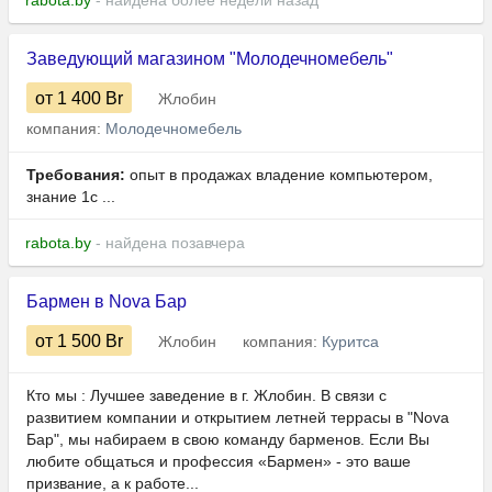
rabota.by
- найдена более недели назад
Заведующий магазином "Молодечномебель"
от 1 400
Br
Жлобин
компания:
Молодечномебель
Требования:
опыт в продажах владение компьютером,
знание 1с ...
rabota.by
- найдена позавчера
Бармен в Nova Бар
от 1 500
Br
Жлобин
компания:
Куритса
Кто мы : Лучшее заведение в г. Жлобин. В связи с
развитием компании и открытием летней террасы в "Nova
Бар", мы набираем в свою команду барменов. Если Вы
любите общаться и профессия «Бармен» - это ваше
призвание, а к работе...