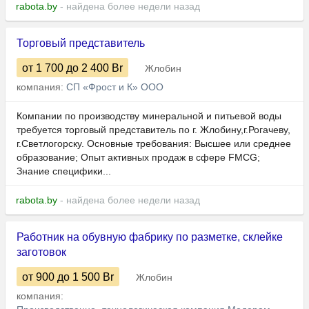
rabota.by
- найдена более недели назад
Торговый представитель
от 1 700
до 2 400
Br
Жлобин
компания:
СП «Фрост и К» ООО
Компании по производству минеральной и питьевой воды
требуется торговый представитель по г. Жлобину,г.Рогачеву,
г.Светлогорску. Основные требования: Высшее или среднее
образование; Опыт активных продаж в сфере FMCG;
Знание специфики...
rabota.by
- найдена более недели назад
Работник на обувную фабрику по разметке, склейке
заготовок
от 900
до 1 500
Br
Жлобин
компания: