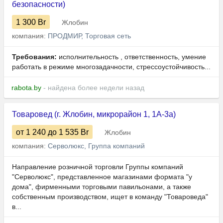
безопасности)
1 300
Br
Жлобин
компания:
ПРОДМИР, Торговая сеть
Требования:
исполнительность , ответственность, умение
работать в режиме многозадачности, стрессоустойчивость...
rabota.by
- найдена более недели назад
Товаровед (г. Жлобин, микрорайон 1, 1А-3а)
от 1 240
до 1 535
Br
Жлобин
компания:
Серволюкс, Группа компаний
Направление розничной торговли Группы компаний
"Серволюкс", представленное магазинами формата "у
дома", фирменными торговыми павильонами, а также
собственным производством, ищет в команду "Товароведа"
в...