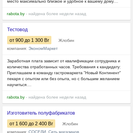
место максимально близкое и удобное к вашему дому....
rabota.by
- найдена более недели назад
Тестовод
от 900
до 1 300
Br
Жлобин
компания:
ЭкономМаркет
Заработная плата зависит от квалификации сотрудника и
количества отработанных часов. Требования к кандидату:
Приглашаем в команду гастромаркета "Новый Континент"
пекаря с опытом или без опыта, но с большим желанием
научиться....
rabota.by
- найдена более недели назад
Изготовитель полуфабрикатов
от 1 600
до 2 400
Br
Жлобин
компания:
СОСЕДИ, Сеть магазинов