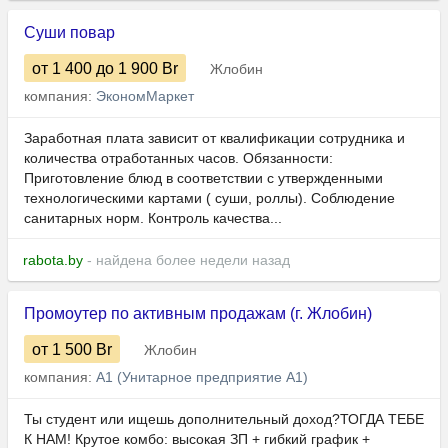
Суши повар
от 1 400
до 1 900
Br
Жлобин
компания:
ЭкономМаркет
Заработная плата зависит от квалификации сотрудника и
количества отработанных часов. Обязанности:
Приготовление блюд в соответствии с утвержденными
технологическими картами ( суши, роллы). Соблюдение
санитарных норм. Контроль качества...
rabota.by
- найдена более недели назад
Промоутер по активным продажам (г. Жлобин)
от 1 500
Br
Жлобин
компания:
А1 (Унитарное предприятие А1)
Ты студент или ищешь дополнительный доход?ТОГДА ТЕБЕ
К НАМ! Крутое комбо: высокая ЗП + гибкий график +