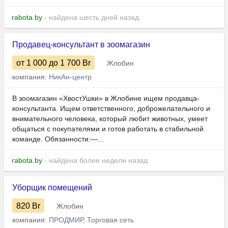
rabota.by
- найдена шесть дней назад
Продавец-консультант в зоомагазин
от 1 000
до 1 700
Br
Жлобин
компания:
НикАн-центр
В зоомагазин «ХвостУшки» в Жлобине ищем продавца-
консультанта. Ищем ответственного, доброжелательного и
внимательного человека, который любит животных, умеет
общаться с покупателями и готов работать в стабильной
команде. Обязанности:—...
rabota.by
- найдена более недели назад
Уборщик помещений
820
Br
Жлобин
компания:
ПРОДМИР, Торговая сеть