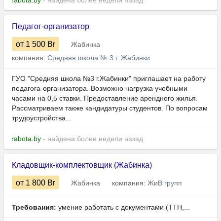
rabota.by
- найдена более недели назад
Педагог-организатор
от 1 500
Br
Жабинка
компания:
Средняя школа № 3 г. Жабинки
ГУО "Средняя школа №3 г.Жабинки" приглашает на работу
педагога-организатора. Возможно нагрузка учебными
часами на 0,5 ставки. Предоставление арендного жилья.
Рассматриваем также кандидатуры студентов. По вопросам
трудоустройства...
rabota.by
- найдена более недели назад
Кладовщик-комплектовщик (Жабинка)
от 1 800
Br
Жабинка
компания:
ЖиВ групп
Требования:
умение работать с документами (ТТН,...