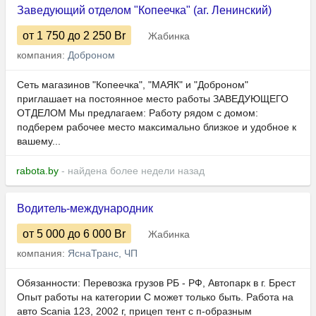
Заведующий отделом "Копеечка" (аг. Ленинский)
от 1 750
до 2 250
Br
Жабинка
компания:
Доброном
Сеть магазинов "Копеечка", "МАЯК" и "Доброном"
приглашает на постоянное место работы ЗАВЕДУЮЩЕГО
ОТДЕЛОМ Мы предлагаем: Работу рядом с домом:
подберем рабочее место максимально близкое и удобное к
вашему...
rabota.by
- найдена более недели назад
Водитель-международник
от 5 000
до 6 000
Br
Жабинка
компания:
ЯснаТранс, ЧП
Обязанности: Перевозка грузов РБ - РФ, Автопарк в г. Брест
Опыт работы на категории C может только быть. Работа на
авто Scania 123, 2002 г, прицеп тент с п-образным