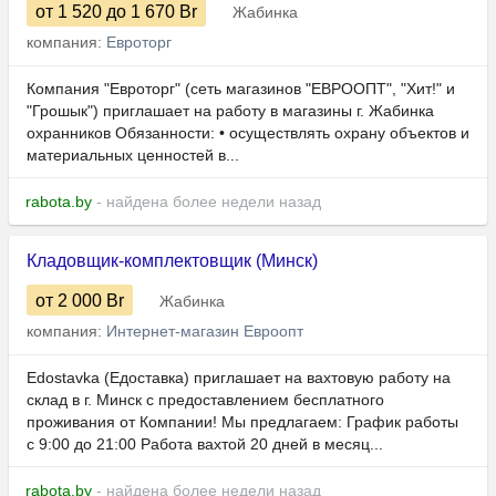
от 1 520
до 1 670
Br
Жабинка
компания:
Евроторг
Компания "Евроторг" (сеть магазинов "ЕВРООПТ", "Хит!" и
"Грошык") приглашает на работу в магазины г. Жабинка
охранников Обязанности: • осуществлять охрану объектов и
материальных ценностей в...
rabota.by
- найдена более недели назад
Кладовщик-комплектовщик (Минск)
от 2 000
Br
Жабинка
компания:
Интернет-магазин Евроопт
Edostavka (Едоставка) приглашает на вахтовую работу на
склад в г. Минск с предоставлением бесплатного
проживания от Компании! Мы предлагаем: График работы
с 9:00 до 21:00 Работа вахтой 20 дней в месяц...
rabota.by
- найдена более недели назад