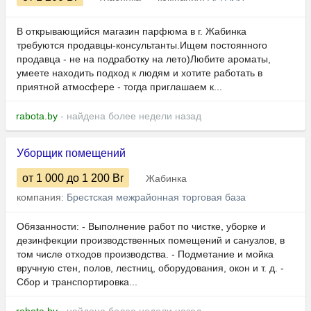
В открывающийся магазин парфюма в г. Жабинка
требуются продавцы-консультанты.Ищем постоянного
продавца - не на подработку на лето)Любите ароматы,
умеете находить подход к людям и хотите работать в
приятной атмосфере - тогда приглашаем к...
rabota.by
- найдена более недели назад
Уборщик помещений
от 1 000
до 1 200
Br
Жабинка
компания:
Брестская межрайонная торговая база
Обязанности: - Выполнение работ по чистке, уборке и
дезинфекции производственных помещений и санузлов, в
том числе отходов производства. - Подметание и мойка
вручную стен, полов, лестниц, оборудования, окон и т. д. -
Сбор и транспортировка...