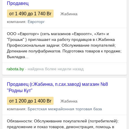
Продавец
от 1 490
до 1 740
Br
Жабинка
компания:
Евроторг
ООО «Евроторг» (сеть магазинов «Евроопт», «Хит» и
"Грошык" ) приглашает на работу продавцов в г.Жабинка
Профессиональные задачи: Обслуживание покупателей;
Допекание полуфабрикатов. Подготовка товаров к продаже;
Выкладка...
rabota.by
- найдена более недели назад
Продавец (г.Жабинка, п.сах.завод) магазин №8
"Родны Кут"
от 1 200
до 1 400
Br
Жабинка
компания:
Брестская межрайонная торговая база
Обязанности: Обслуживание покупателей (потребителей):
предложение и показ товаров, демонстрация, помощь в