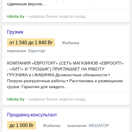
сдвижным верхом....
rabota.by
- найдена более недели назад
Грузчик
от 1 540
до 1 840
Br
Жабинка
компания:
Евроторг
КОМПАНИЯ «ЕВРОТОРГ» (СЕТЬ МАГАЗИНОВ «ЕВРООПТ»
, «ХИТ!» И "ГРОШЫК") ПРИГЛАШАЕТ НА РАБОТУ
ГРУЗЧИКА в г.ЖАБИНКА Должностные обязанности:•
Погрузо-разгрузочные работы;• Расстановка и размещение
грузов. Гарантии для каждого...
rabota.by
- найдена более недели назад
Продавец-консультант
до 1 000
Br
Жабинка
компания:
MEGATOP