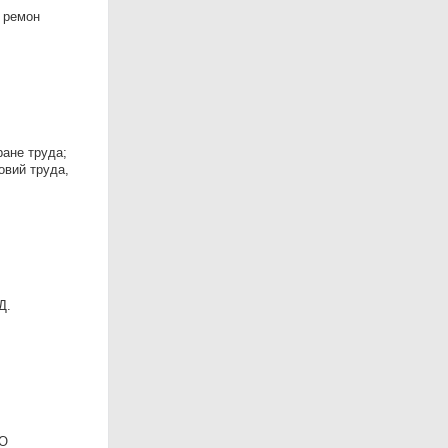
и ремон
ране труда;
овий труда,
Д.
ГО