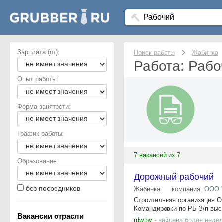
Зарплата (от):
Поиск работы
Жабинка
Работа: Рабо
Опыт работы:
Форма занятости:
График работы:
7 вакансий из 7
Образование:
Дорожный рабочий
без посредников
Жабинка
компания:
ООО 
Строительная организация О
Командировки по РБ З/п вы
Вакансии отрасли
rdw.by
- найдена более неде