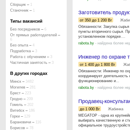
Сборщик
–
1
Станочник
–
1
Заготовитель продук
от 350
до 1 200
Br
Жаби
Типы вакансий
Обязанности: Закупка сырья 
Без посредников
–
6
пункты вторичного сырья. П
От прямых работодателей
–
установленном порядке....
6
rabota.by
- найдена более не
Без опыта
–
4
Подработка
–
3
Инженер по охране 
Работа с обучением
–
3
Частичная занятость
–
3
от 1 400
до 1 800
Br
Жаб
Обязанности: Инженер по ох
В других городах
координирует деятельность 
функционированию и...
Минск
–
3482
Могилев
–
281
rabota.by
- найдена более не
Брест
–
223
Гродно
–
209
Продавец-консульта
Гомель
–
202
до 1 000
Br
Жабинка
Витебск
–
186
MEGATOP - одна из крупнейш
Горки
–
129
выбирать качественную и сти
Барановичи
–
116
официальное трудоустройств
Борисов
–
78