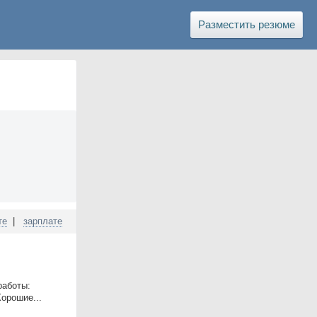
Разместить резюме
те
|
зарплате
работы:
орошие...