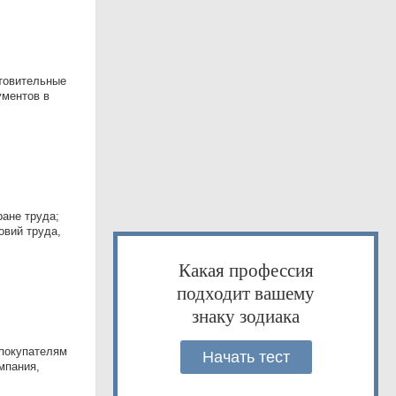
отовительные
ументов в
ране труда;
овий труда,
Какая профессия
подходит вашему
знаку зодиака
 покупателям
Начать тест
мпания,