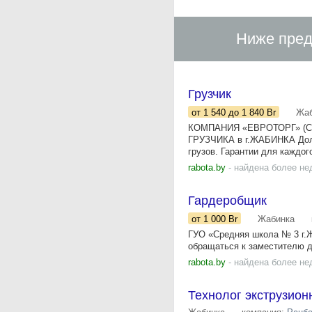
Ниже пред
Грузчик
от 1 540
до 1 840
Br
Жаб
КОМПАНИЯ «ЕВРОТОРГ» (С
ГРУЗЧИКА в г.ЖАБИНКА Долж
грузов. Гарантии для каждого
rabota.by
- найдена более не
Гардеробщик
от 1 000
Br
Жабинка
ГУО «Средняя школа № 3 г.Ж
обращаться к заместителю ди
rabota.by
- найдена более не
Технолог экструзион