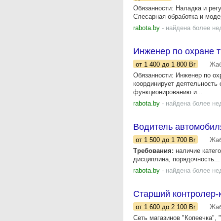
Обязанности: Наладка и рег
Слесарная обработка и модер
rabota.by
- найдена более не
Инженер по охране 
от 1 400
до 1 800
Br
Жаб
Обязанности: Инженер по ох
координирует деятельность 
функционированию и...
rabota.by
- найдена более не
Водитель автомобил
от 1 500
до 1 700
Br
Жаб
Требования:
наличие катего
дисциплина, порядочность...
rabota.by
- найдена более не
Старший контролер-к
от 1 600
до 2 100
Br
Жаб
Сеть магазинов "Копеечка",