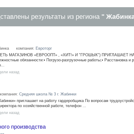
ставлены результаты из региона
" Жабинк
инка
компания:
Евроторг
ЕТЬ МАГАЗИНОВ «ЕВРООПТ» , «ХИТ!» И "ГРОШЫК") ПРИГЛАШАЕТ Н
ностные обязанности:• Погрузо-разгрузочные работы;• Расстановка и 
...
дели назад
компания:
Средняя школа № 3 г. Жабинки
абинки» приглашает на работу гардеробщика По вопросам трудоустрой
ректора по хозяйственной работе, телефон ...
дели назад
ного производства