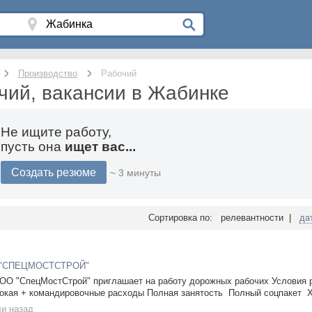
Производство
Рабочий
чий, вакансии в Жабинке
Не ищите работу,
пусть она
ищет вас...
Создать резюме
~ 3 минуты
Сортировка по: релевантности |
да
"СПЕЦМОСТСТРОЙ"
ОО "СпецМостСтрой" приглашает на работу дорожных рабочих Условия 
сокая + командировочные расходы Полная занятость Полный соцпакет Х
ли назад