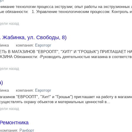
рт
нимание технологии процесса экструзии; опыт работы на экструзионных 
ые обязанности: 1. Управление технологическим процессом: Контроль и
.
дели назад
. Жабинка, ул. Свободы, 8)
инка
компания:
Евроторг
ТЬ В МАГАЗИНОВ "ЕВРООПТ", "ХИТ!" И "ГРОШЫК") ПРИГЛАШАЕТ НА
НА Обязанности: -Руководить деятельностью магазина в соответств
дели назад
а)
инка
компания:
Евроторг
агазинов "ЕВРООПТ", "Хит!" и "Грошык") приглашает на работу в магазин
существлять охрану объектов и материальных ценностей в...
дели назад
Ремонтника
компания:
Ранборт