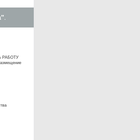
а"
.
А РАБОТУ
размещение
ства