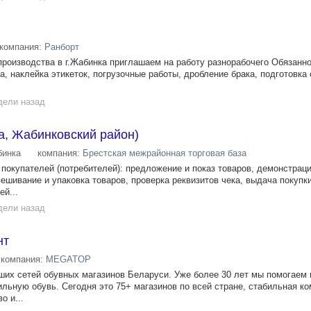
компания:
Ранборт
производства в г.Жабинка приглашаем на работу разнорабочего Обязанно
а, наклейка этикеток, погрузочные работы, дробление брака, подготовка 
дели назад
а, Жабинковский район)
инка
компания:
Брестская межрайонная торговая база
покупателей (потребителей): предложение и показ товаров, демонстрац
вешивание и упаковка товаров, проверка реквизитов чека, выдача покупки
й...
дели назад
нт
компания:
MEGATOP
их сетей обувных магазинов Беларуси. Уже более 30 лет мы помогаем
льную обувь. Сегодня это 75+ магазинов по всей стране, стабильная ко
о и...