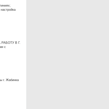
линиях;
 настройка
 РАБОТУ В Г.
ии с
ы г. Жабинка