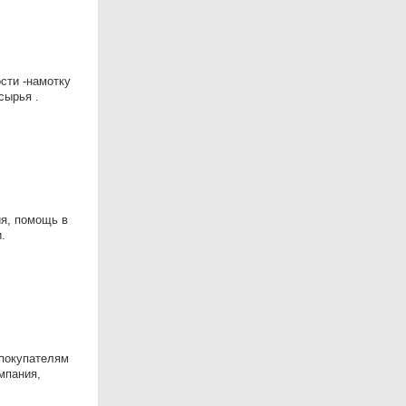
сти -намотку
сырья .
ия, помощь в
.
 покупателям
мпания,