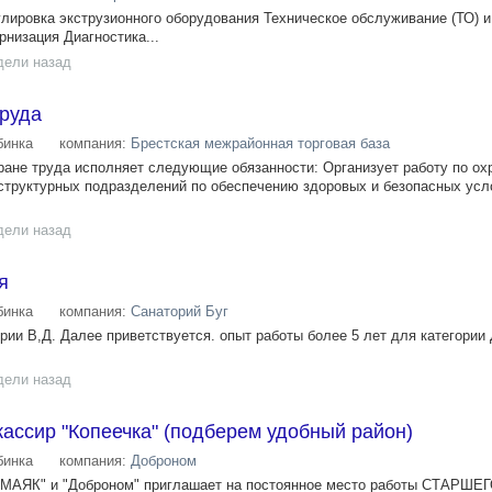
улировка экструзионного оборудования Техническое обслуживание (ТО) 
низация Диагностика...
дели назад
труда
инка
компания:
Брестская межрайонная торговая база
ране труда исполняет следующие обязанности: Организует работу по ох
структурных подразделений по обеспечению здоровых и безопасных усл
дели назад
я
инка
компания:
Санаторий Буг
рии В,Д. Далее приветствуется. опыт работы более 5 лет для категории 
дели назад
ассир "Копеечка" (подберем удобный район)
инка
компания:
Доброном
 "МАЯК" и "Доброном" приглашает на постоянное место работы СТАРШЕ