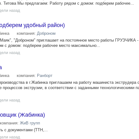
Титова Мы предлагаем: Работу рядом с домом: подберем рабочее...
дели назад
(подберем удобный район)
инка
компания:
Доброном
 "Маяк", "Доброном" приглашает на постоянное место работы ГРУЗЧИКА -
м с домом: подберем рабочее место максимально...
дели назад
а
инка
компания:
Ранборт
 производства в г.Жабинка приглашаем на работу машиниста экструдера 
е процессов экструзии, в соответствии с заданными технологическими п
дели назад
овщик (Жабинка)
компания:
ЖиВ групп
ь с документами (ТТН,...
дели назад