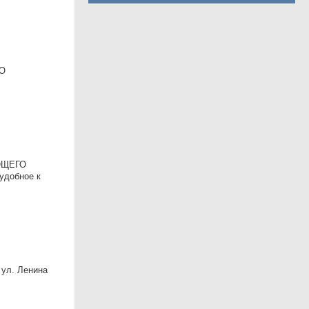
ГО
УЮЩЕГО
удобное к
 ул. Ленина