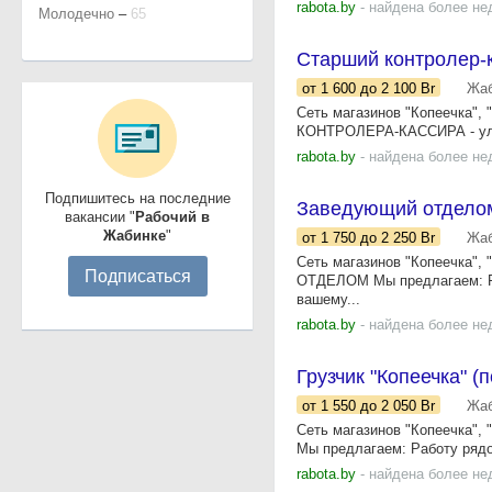
rabota.by
- найдена более не
Молодечно
–
65
Старший контролер-к
от 1 600
до 2 100
Br
Жаб
Сеть магазинов "Копеечка",
КОНТРОЛЕРА-КАССИРА - ул. 
rabota.by
- найдена более не
Подпишитесь на последние
Заведующий отделом 
вакансии "
Рабочий в
Жабинке
"
от 1 750
до 2 250
Br
Жаб
Сеть магазинов "Копеечка"
Подписаться
ОТДЕЛОМ Мы предлагаем: Ра
вашему...
rabota.by
- найдена более не
Грузчик "Копеечка" 
от 1 550
до 2 050
Br
Жаб
Сеть магазинов "Копеечка",
Мы предлагаем: Работу рядо
rabota.by
- найдена более не