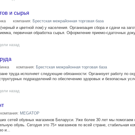
тов и сырья
нка
компания:
Брестская межрайонная торговая база
(черный и цветной лом) у населения. Организация сбора и сдачи на заг
риемка, первичная обработка сырья. Оформление приемо-сдаточных док
дели назад
труда
инка
компания:
Брестская межрайонная торговая база
ране труда исполняет следующие обязанности: Организует работу по ох
структурных подразделений по обеспечению здоровых и безопасных усл
дели назад
нт
компания:
MEGATOP
их сетей обувных магазинов Беларуси. Уже более 30 лет мы помогаем
льную обувь. Сегодня это 75+ магазинов по всей стране, стабильная ко
о и...