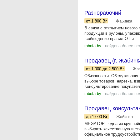
Разнорабочий
от 1 800
Br
Жабинка
В связи с открытием нового 
продукции в рулоны, упаковк
-соблюдение правил ОТ и...
rabota.by
- найдена более не
Продавец (г. Жабинк
от 1 000
до 2 500
Br
Жаб
Обязанности: Обслуживание 
выборе товаров, нарезка, вз
Консультирование покупателе
rabota.by
- найдена более не
Продавец-консульта
до 1 000
Br
Жабинка
MEGATOP - одна из крупнейш
выбирать качественную и сти
официальное трудоустройств