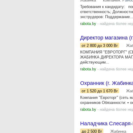
Жабинка
компания:
Ранбо
Требования к кандидату: по
ответственность; Должностн
экструдеров: Поддержание..
rabota.by
- найдена более не
Директор магазина (г
от 2 800
до 3 000
Br
Жаб
КОМПАНИЯ "ЕВРОТОРГ" (СЕ
ЖАБИНКА ДИРЕКТОРА МАГАЗИ
действующим...
rabota.by
- найдена более не
Охранник (г. Жабинк
от 1 520
до 1 670
Br
Жаб
Компания "Евроторг" (сеть м
охранников Обязанности: • о
rabota.by
- найдена более не
Наладчика Слесаря-
до 2 500
Br
Жабинка