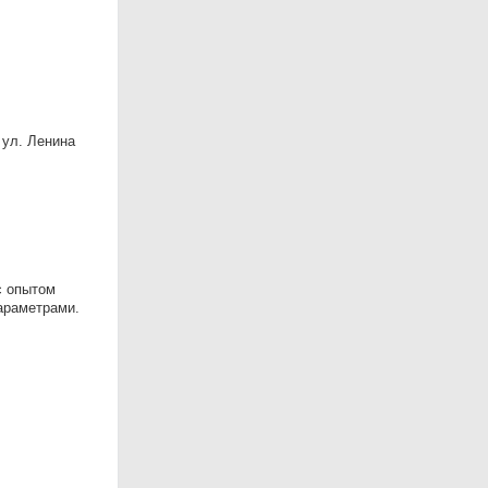
 ул. Ленина
с опытом
араметрами.