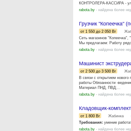
КОНТРОЛЕРА-КАССИРА - ул. 
rabota.by
- найдена более не
Грузчик "Копеечка" 
от 1 550
до 2 050
Br
Жаб
Сеть магазинов "Копеечка",
Мы предлагаем: Работу рядо
rabota.by
- найдена более не
Машинист экструдер
от 2 500
до 3 500
Br
Жаб
В связи с открытием нового
работы Обязанности -ведени
Материал ПНД, ПВД;...
rabota.by
- найдена более не
Кладовщик-комплект
от 1 800
Br
Жабинка
Требования:
умение работат
rabota.by
- найдена более не