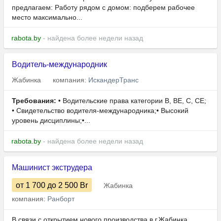
предлагаем: Работу рядом с домом: подберем рабочее
место максимально...
rabota.by
- найдена более недели назад
Водитель-международник
Жабинка
компания:
ИскандерТранс
Требования:
• Водительские права категории В, BE, С, СЕ;
• Свидетельство водителя-международника;• Высокий
уровень дисциплины;•...
rabota.by
- найдена более недели назад
Машинист экструдера
от 1 700
до 2 500
Br
Жабинка
компания:
Ранборт
В связи с открытием нового производства в г.Жабинка