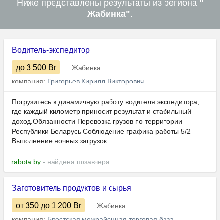
Ниже представлены результаты из региона
"
Жабинка"
.
Водитель-экспедитор
до 3 500
Br
Жабинка
компания:
Григорьев Кирилл Викторович
Погрузитесь в динамичную работу водителя экспедитора,
где каждый километр приносит результат и стабильный
доход.Обязанности Перевозка грузов по территории
Республики Беларусь Соблюдение графика работы 5/2
Выполнение ночных загрузок...
rabota.by
- найдена позавчера
Заготовитель продуктов и сырья
от 350
до 1 200
Br
Жабинка
компания:
Брестская межрайонная торговая база