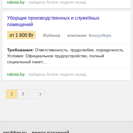
rabota.by
- найдена более недели назад
Уборщик производственных и служебных
помещений
от 1 600
Br
Жабинка
компания:
КонсулАгро
Требования:
Ответственность, трудолюбие, порядочность.
Условия: Официальное трудоустройство, полный
социальный пакет;...
rabota.by
- найдена более недели назад
1
2
grubber.ru – поиск вакансий