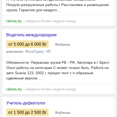
Погрузо-разгрузочные работы;• Расстановка и размещение
грузов. Гарантии для каждого...
rabota.by
- найдена более недели назад
Водитель-международник
от 5 000
до 6 000
Br
Жабинка
компания:
ЯснаТранс, ЧП
Обязанности: Перевозка грузов РБ - РФ, Автопарк в г. Брест
Опыт работы на категории C может только быть. Работа на
авто Scania 123, 2002 г, прицеп тент с п-образным
сдвижным верхом....
rabota.by
- найдена более недели назад
Учитель-дефектолог
от 1 500
до 2 500
Br
Жабинка