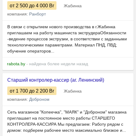
от 2 500
до 4 000
Br
Жабинка
компания:
Ранборт
В связи с открытием нового производства в г.Жабинка
приглашаем на работу машиниста экструдераОбязанности
-ведение процессов экструзии, в соответствии с заданными
технологическими параметрами. Материал ПНД, ПВД;
обучение операторов...
rabota.by
- найдена более недели назад
Старший контролер-кассир (аг. Ленинский)
от 1 700
до 2 200
Br
Жабинка
компания:
Доброном
Сеть магазинов "Копеечка", "МАЯК" и "Доброном" магазина
приглашает на постоянное место работы СТАРШЕГО
КОНТРОЛЕРА-КАССИРА Мы предлагаем: Работу рядом с
домом: подберем рабочее место максимально близкое и...