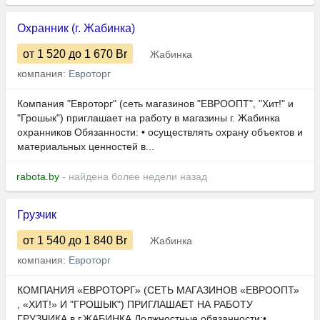
Охранник (г. Жабинка)
от 1 520
до 1 670
Br
Жабинка
компания:
Евроторг
Компания "Евроторг" (сеть магазинов "ЕВРООПТ", "Хит!" и
"Грошык") приглашает на работу в магазины г. Жабинка
охранников Обязанности: • осуществлять охрану объектов и
материальных ценностей в...
rabota.by
- найдена более недели назад
Грузчик
от 1 540
до 1 840
Br
Жабинка
компания:
Евроторг
КОМПАНИЯ «ЕВРОТОРГ» (СЕТЬ МАГАЗИНОВ «ЕВРООПТ»
, «ХИТ!» И "ГРОШЫК") ПРИГЛАШАЕТ НА РАБОТУ
ГРУЗЧИКА в г.ЖАБИНКА Должностные обязанности:•