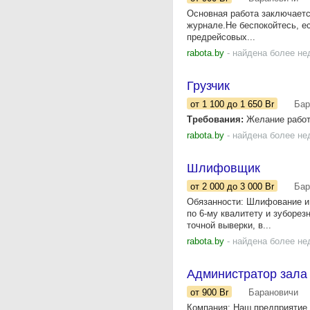
Основная работа заключаетс
журнале.Не беспокойтесь, е
предрейсовых...
rabota.by
- найдена более не
Грузчик
от 1 100
до 1 650
Br
Бар
Требования:
Желание работа
rabota.by
- найдена более не
Шлифовщик
от 2 000
до 3 000
Br
Бар
Обязанности: Шлифование и 
по 6-му квалитету и зуборез
точной выверки, в...
rabota.by
- найдена более не
Администратор зала
от 900
Br
Барановичи
Компания: Наш предприятие р