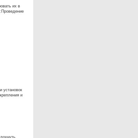
овать их в
и:Проведение
и установок
 крепления и
тдохнуть