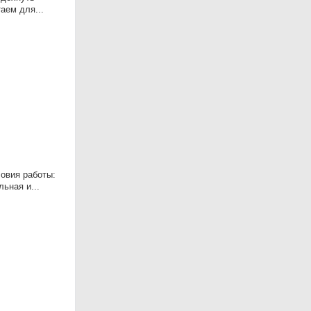
аем для...
ловия работы:
льная и...