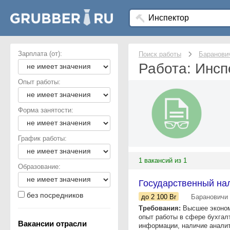
Зарплата (от):
Поиск работы
Баранови
Работа: Инсп
Опыт работы:
Форма занятости:
График работы:
1 вакансий из 1
Образование:
Государственный на
без посредников
до 2 100
Br
Барановичи
Требования:
Высшее эконом
опыт работы в сфере бухгал
Вакансии отрасли
информации, наличие аналит