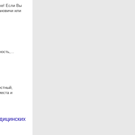
ке! Если Вы
ановичи или
ость,...
естный,
места и
дицинских