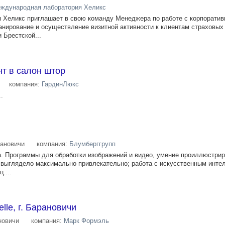
ждународная лаборатория Хеликс
 Хеликс приглашает в свою команду Менеджера по работе с корпорати
анирование и осуществление визитной активности к клиентам страховых
 Брестской...
т в салон штор
компания:
ГардинЛюкс
.
ановичи
компания:
Блумберггрупп
а. Программы для обработки изображений и видео, умение проиллюстрир
то выглядело максимально привлекательно; работа с искусственным инте
....
lle, г. Барановичи
новичи
компания:
Марк Формэль