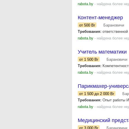
rabota.by
- найдена более не
Контент-менеджер
от 500
Br
Барановичи
Требования:
ответственной 
rabota.by
- найдена более не
Учитель математики
от 1 500
Br
Барановичи
Требования:
Компетентность
rabota.by
- найдена более не
Парикмахер-универс
от 1 500
до 2 000
Br
Бар
Требования:
Опыт работы Ис
rabota.by
- найдена более не
Медицинский предст
от 3 000
Br
Барановичи