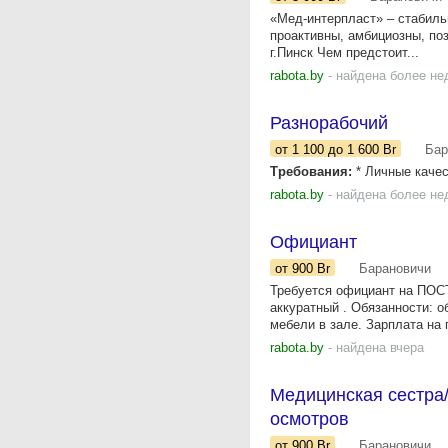
«Мед-интерпласт» – стабиль
проактивны, амбициозны, поз
г.Пинск Чем предстоит...
rabota.by
- найдена более не
Разнорабочий
от 1 100
до 1 600
Br
Бар
Требования:
* Личные качес
rabota.by
- найдена более не
Официант
от 900
Br
Барановичи
Требуется официант на ПОС
аккуратный . Обязанности: о
мебели в зале. Зарплата на 
rabota.by
- найдена вчера
Медицинская сестра
осмотров
от 900
Br
Барановичи