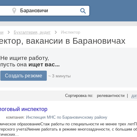
чи
Бухгалтерия, аудит
Инспектор
ектор, вакансии в Барановичах
Не ищите работу,
пусть она
ищет вас...
Создать резюме
~ 3 минуты
Сортировка по: релевантности |
да
логовый инспектор
компания:
Инспекция МНС по Барановичскому району
ическое образованиеСтаж работы по специальности не менее трех летП
терского учетаУмение работать в режиме многозадачности, с большим 
ических...