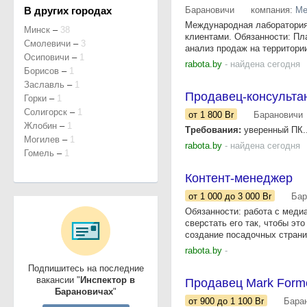
В других городах
Барановичи
компания:
Ме
Международная лаборатория
Минск
–
38
клиентами. Обязанности: Пл
Смолевичи
–
3
анализ продаж на территории
Осиповичи
–
1
rabota.by
- найдена сегодня
Борисов
–
1
Заславль
–
1
Продавец-консультан
Горки
–
1
Солигорск
–
1
от 1 800
Br
Барановичи
Жлобин
–
1
Требования:
уверенный ПК..
Могилев
–
1
rabota.by
- найдена сегодня
Гомель
–
1
Контент-менеджер
от 1 000
до 3 000
Br
Бар
Обязанности: работа с меди
сверстать его так, чтобы э
создание посадочных страниц
rabota.by
-
Подпишитесь на последние
вакансии "
Инспектор в
Продавец Mark Forme
Барановичах
"
от 900
до 1 100
Br
Бара