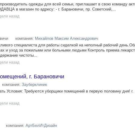
 производитель одежды для всей семьи, приглашает в свою команду ак
АВЦА в магазин по адресу: - г. Барановичи, пр. Советский,...
дели назад
вичи
компания:
Михайлов Максим Александрович
ливого специалиста для работы сиделкой на неполный рабочий день.Об
ах и уход за пожилыми или больными людьми Контроль приема лекарст
держание чистоты...
дели назад
омещений, г. Барановичи
компания:
Зауберклиник
ть Условия: Требуются уборщики помещений в первую половину дня! г.
дели назад
компания:
АртБелИтДизайн