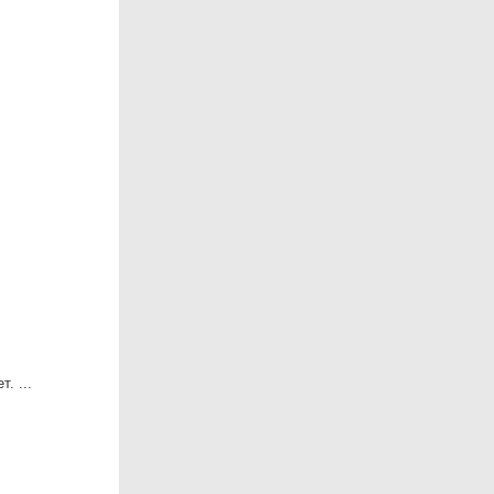
. ...