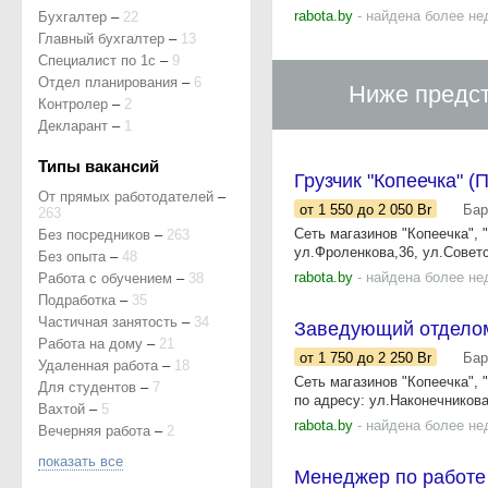
rabota.by
- найдена более не
Бухгалтер
–
22
Главный бухгалтер
–
13
Специалист по 1с
–
9
Отдел планирования
–
6
Ниже предст
Контролер
–
2
Декларант
–
1
Типы вакансий
Грузчик "Копеечка" 
От прямых работодателей
–
от 1 550
до 2 050
Br
Бар
263
Сеть магазинов "Копеечка",
Без посредников
–
263
ул.Фроленкова,36, ул.Советс
Без опыта
–
48
rabota.by
- найдена более не
Работа с обучением
–
38
Подработка
–
35
Частичная занятость
–
34
Заведующий отделом
Работа на дому
–
21
от 1 750
до 2 250
Br
Бар
Удаленная работа
–
18
Сеть магазинов "Копеечка"
Для студентов
–
7
по адресу: ул.Наконечникова
Вахтой
–
5
rabota.by
- найдена более не
Вечерняя работа
–
2
показать все
Менеджер по работе