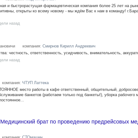
ная и быстрорастущая фармацевтическая компания более 25 лет на рын
итивны, открыты ко всему новому - мы ждём Вас к нам в команду! г.Бар
дели назад
ановичи
компания:
Смирнов Кирилл Андреевич
тва: честность, ответственность, усидчивость, внимательность, аккуратн
дели назад
компания:
ЧТУП Латтека
ТОЯННОЕ место работы в кафе ответственный, общительный, добросов
бслуживание банкетов (работаем только под банкеты!), уборка рабочего 
постоянное...
/Медицинский брат по проведению предрейсовых ме
компания:
СТОмашин