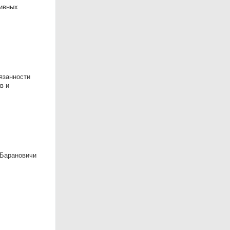
тивных
язанности
в и
 Барановичи