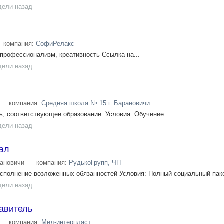
дели назад
компания:
СофиРелакс
профессионализм, креативность Ссылка на...
дели назад
компания:
Средняя школа № 15 г. Барановичи
, соответствующее образование. Условия: Обучение...
дели назад
ал
ановичи
компания:
РудькоГрупп, ЧП
полнение возложенных обязанностей Условия: Полный социальный пакет
дели назад
авитель
компания:
Мед-интерпласт