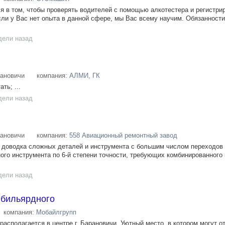
я в том, чтобы проверять водителей с помощью алкотестера и регистрир
сли у Вас нет опыта в данной сфере, мы Вас всему научим. Обязанност
дели назад
ановичи
компания:
АЛМИ, ГК
ть; ...
дели назад
ановичи
компания:
558 Авиационный ремонтный завод
доводка сложных деталей и инструмента с большим числом переходов 
ного инструмента по 6-й степени точности, требующих комбинированного
дели назад
 бильярдного
компания:
Мобайлгрупп
асполагается в центре г. Барановичи. Уютный место, в котором могут о