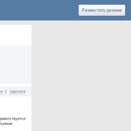
Разместить резюме
те
|
зарплате
риветствуется
объемом