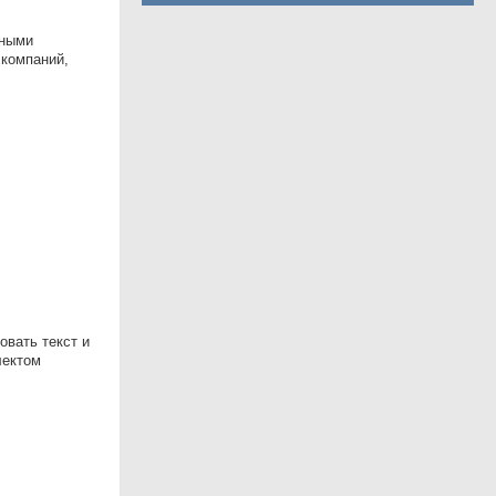
вными
 компаний,
овать текст и
лектом