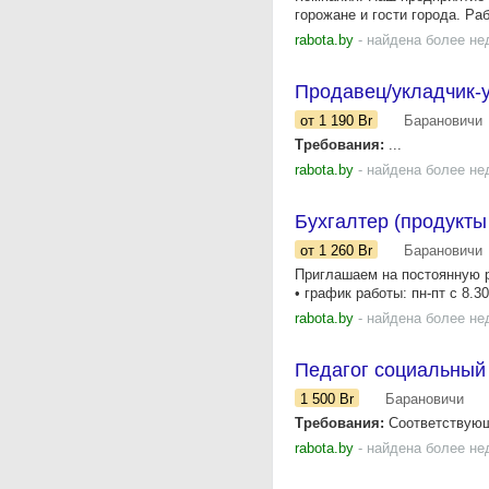
горожане и гости города. Ра
rabota.by
- найдена более не
Продавец/укладчик-у
от 1 190
Br
Барановичи
Требования:
...
rabota.by
- найдена более не
Бухгалтер (продукты
от 1 260
Br
Барановичи
Приглашаем на постоянную р
• график работы: пн-пт с 8.3
rabota.by
- найдена более не
Педагог социальный
1 500
Br
Барановичи
Требования:
Соответствующе
rabota.by
- найдена более не