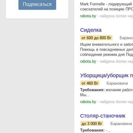
Подписаться
Mark Formelle - лидирующий
соискателей на позицию ПРОД
rabota.by
- найдена более не
Сиделка
от 600
до 800
Br
Барано
Ищем внимательного и забот
Помощь в повседневных дел
соблюдение режима дня Под
rabota.by
- найдена более не
Уборщица/уборщик п
от 460
Br
Барановичи
Требования:
желание работа
Мы...
rabota.by
- найдена более не
Столяр-станочник
до 3 000
Br
Барановичи
Требования:
-...