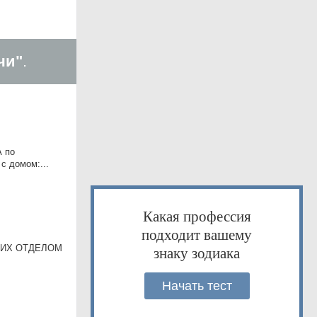
чи"
.
А по
с домом:...
Какая профессия
подходит вашему
УЮЩИХ ОТДЕЛОМ
знаку зодиака
Начать тест