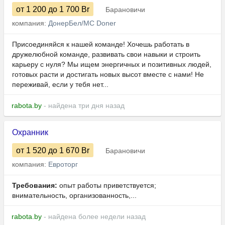
от 1 200
до 1 700
Br
Барановичи
компания:
ДонерБел/MC Doner
Присоединяйся к нашей команде! Хочешь работать в
дружелюбной команде, развивать свои навыки и строить
карьеру с нуля? Мы ищем энергичных и позитивных людей,
готовых расти и достигать новых высот вместе с нами! Не
переживай, если у тебя нет...
rabota.by
- найдена три дня назад
Охранник
от 1 520
до 1 670
Br
Барановичи
компания:
Евроторг
Требования:
опыт работы приветствуется;
внимательность, организованность,...
rabota.by
- найдена более недели назад