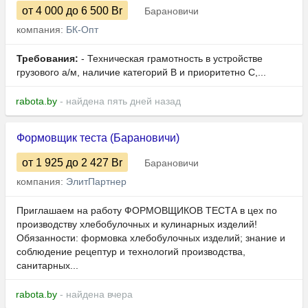
от 4 000
до 6 500
Br
Барановичи
компания:
БК-Опт
Требования:
- Техническая грамотность в устройстве
грузового а/м, наличие категорий B и приоритетно C,...
rabota.by
- найдена пять дней назад
Формовщик теста (Барановичи)
от 1 925
до 2 427
Br
Барановичи
компания:
ЭлитПартнер
Приглашаем на работу ФОРМОВЩИКОВ ТЕСТА в цех по
производству хлебобулочных и кулинарных изделий!
Обязанности: формовка хлебобулочных изделий; знание и
соблюдение рецептур и технологий производства,
санитарных...
rabota.by
- найдена вчера