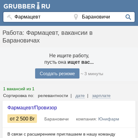
Работа: Фармацевт, вакансии в
Барановичах
Не ищите работу,
пусть она
ищет вас...
Создать резюме
~ 3 минуты
1 вакансий из 1
Сортировка по: релевантности |
дате
|
зарплате
Фармацевт/Провизор
от 2 500
Br
Барановичи
компания:
Юнифарм
В связи с расширением приглашаем в нашу команду