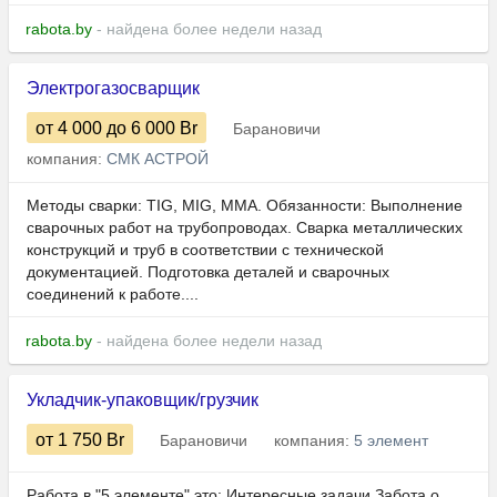
rabota.by
- найдена более недели назад
Электрогазосварщик
от 4 000
до 6 000
Br
Барановичи
компания:
СМК АСТРОЙ
Методы сварки: TIG, MIG, MMA. Обязанности: Выполнение
сварочных работ на трубопроводах. Сварка металлических
конструкций и труб в соответствии с технической
документацией. Подготовка деталей и сварочных
соединений к работе....
rabota.by
- найдена более недели назад
Укладчик-упаковщик/грузчик
от 1 750
Br
Барановичи
компания:
5 элемент
Работа в "5 элементе" это: Интересные задачи Забота о