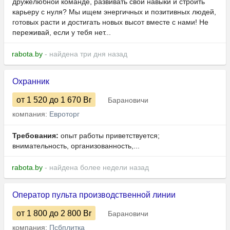
дружелюбной команде, развивать свои навыки и строить
карьеру с нуля? Мы ищем энергичных и позитивных людей,
готовых расти и достигать новых высот вместе с нами! Не
переживай, если у тебя нет...
rabota.by
- найдена три дня назад
Охранник
от 1 520
до 1 670
Br
Барановичи
компания:
Евроторг
Требования:
опыт работы приветствуется;
внимательность, организованность,...
rabota.by
- найдена более недели назад
Оператор пульта производственной линии
от 1 800
до 2 800
Br
Барановичи
компания:
Псбплитка