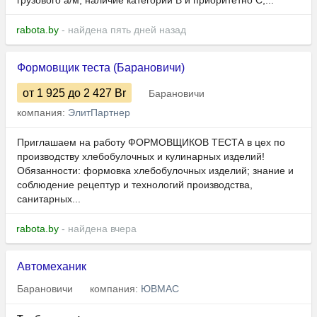
грузового а/м, наличие категорий B и приоритетно C,...
rabota.by
- найдена пять дней назад
Формовщик теста (Барановичи)
от 1 925
до 2 427
Br
Барановичи
компания:
ЭлитПартнер
Приглашаем на работу ФОРМОВЩИКОВ ТЕСТА в цех по
производству хлебобулочных и кулинарных изделий!
Обязанности: формовка хлебобулочных изделий; знание и
соблюдение рецептур и технологий производства,
санитарных...
rabota.by
- найдена вчера
Автомеханик
Барановичи
компания:
ЮВМАС