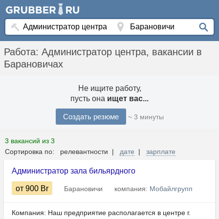
Работа: Администратор центра, вакансии в
Барановичах
Не ищите работу,
пусть она
ищет вас...
Создать резюме
~ 3 минуты
3 вакансий из 3
Сортировка по: релевантности |
дате
|
зарплате
Администратор зала бильярдного
от 900
Br
Барановичи
компания:
Мобайлгрупп
Компания: Наш предприятие располагается в центре г.