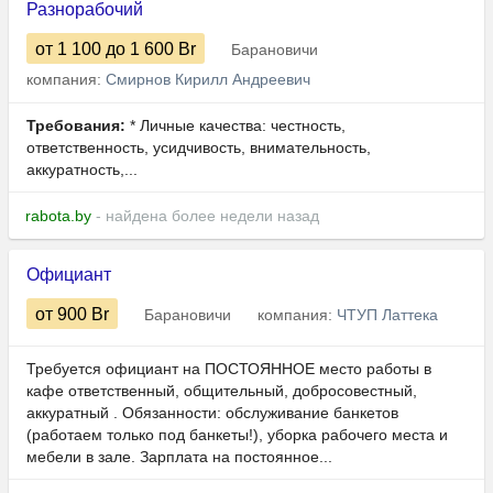
Разнорабочий
от 1 100
до 1 600
Br
Барановичи
компания:
Смирнов Кирилл Андреевич
Требования:
* Личные качества: честность,
ответственность, усидчивость, внимательность,
аккуратность,...
rabota.by
- найдена более недели назад
Официант
от 900
Br
Барановичи
компания:
ЧТУП Латтека
Требуется официант на ПОСТОЯННОЕ место работы в
кафе ответственный, общительный, добросовестный,
аккуратный . Обязанности: обслуживание банкетов
(работаем только под банкеты!), уборка рабочего места и
мебели в зале. Зарплата на постоянное...