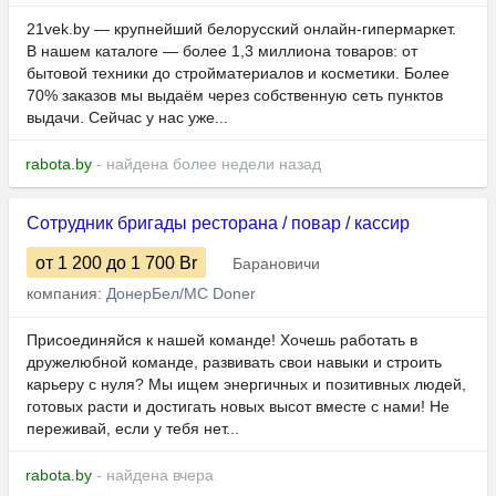
21vek.by — крупнейший белорусский онлайн-гипермаркет.
В нашем каталоге — более 1,3 миллиона товаров: от
бытовой техники до стройматериалов и косметики. Более
70% заказов мы выдаём через собственную сеть пунктов
выдачи. Сейчас у нас уже...
rabota.by
- найдена более недели назад
Сотрудник бригады ресторана / повар / кассир
от 1 200
до 1 700
Br
Барановичи
компания:
ДонерБел/MC Doner
Присоединяйся к нашей команде! Хочешь работать в
дружелюбной команде, развивать свои навыки и строить
карьеру с нуля? Мы ищем энергичных и позитивных людей,
готовых расти и достигать новых высот вместе с нами! Не
переживай, если у тебя нет...
rabota.by
- найдена вчера