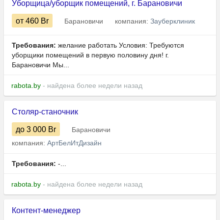
Уборщица/уборщик помещений, г. Барановичи
от 460
Br
Барановичи
компания:
Зауберклиник
Требования:
желание работать Условия: Требуются
уборщики помещений в первую половину дня! г.
Барановичи Мы...
rabota.by
- найдена более недели назад
Столяр-станочник
до 3 000
Br
Барановичи
компания:
АртБелИтДизайн
Требования:
-...
rabota.by
- найдена более недели назад
Контент-менеджер