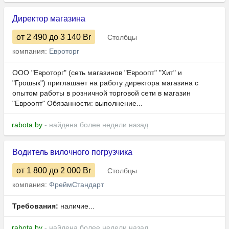
Директор магазина
от 2 490
до 3 140
Br
Столбцы
компания:
Евроторг
ООО "Евроторг" (сеть магазинов "Евроопт" "Хит" и
"Грошык") приглашает на работу директора магазина с
опытом работы в розничной торговой сети в магазин
"Евроопт" Обязанности: выполнение...
rabota.by
- найдена более недели назад
Водитель вилочного погрузчика
от 1 800
до 2 000
Br
Столбцы
компания:
ФреймСтандарт
Требования:
наличие...
rabota.by
- найдена более недели назад