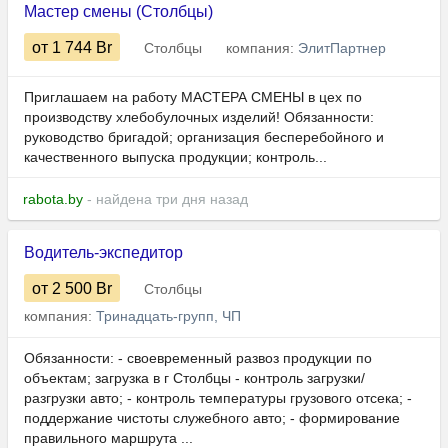
Мастер смены (Столбцы)
от 1 744
Br
Столбцы
компания:
ЭлитПартнер
Приглашаем на работу МАСТЕРА СМЕНЫ в цех по
производству хлебобулочных изделий! Обязанности:
руководство бригадой; организация бесперебойного и
качественного выпуска продукции; контроль...
rabota.by
- найдена три дня назад
Водитель-экспедитор
от 2 500
Br
Столбцы
компания:
Тринадцать-групп, ЧП
Обязанности: ​​​​​​- своевременный развоз продукции по
объектам; загрузка в г Cтолбцы - контроль загрузки/
разгрузки авто; - контроль температуры грузового отсека; -
поддержание чистоты служебного авто; - формирование
правильного маршрута ...