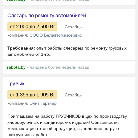
Слесарь по ремонту автомобилей
от 2 000
до 2 500
Br
Столбцы
компания:
СООО Белавтомазсервис
Требования:
опыт работы слесарем по ремонту грузовых
автомобилей от 1-го...
rabota.by
- найдена более недели назад
Грузчик
от 1 395
до 1 905
Br
Столбцы
компания:
ЭлитПартнер
Приглашаем на работу ГРУЗЧИКОВ в цех по производству
хлебобулочных и кондитерских изделий! Обязанности:
комплектация готовой продукции; выполнение погрузо-
разгрузочных работ. ...