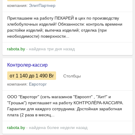
компания:
ЭлитПартнер
Приглашаем на работу ПЕКАРЕЙ в цех по производству
хлебобулочных изделий! Обязанности: контроль времени
растойки изделий; выпечка изделий; отделка (при
необходимости) поверхности...
rabota.by
- найдена три дня назад
Контролер-кассир
от 1 140
до 1 490
Br
Столбцы
компания:
Евроторг
ООО "Евроторг" (сеть магазинов "Евроопт" , "Хит!" и
"Грошык") приглашает на работу КОНТРОЛЁРА-КАССИРА.
Гарантии для каждого сотрудника: Достойная заработная
плата (2 раза в месяц...
rabota.by
- найдена более недели назад