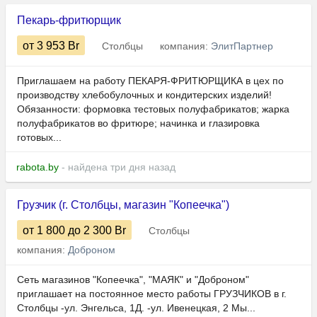
Пекарь-фритюрщик
от 3 953
Br
Столбцы
компания:
ЭлитПартнер
Приглашаем на работу ПЕКАРЯ-ФРИТЮРЩИКА в цех по
производству хлебобулочных и кондитерских изделий!
Обязанности: формовка тестовых полуфабрикатов; жарка
полуфабрикатов во фритюре; начинка и глазировка
готовых...
rabota.by
- найдена три дня назад
Грузчик (г. Столбцы, магазин "Копеечка")
от 1 800
до 2 300
Br
Столбцы
компания:
Доброном
Сеть магазинов "Копеечка", "МАЯК" и "Доброном"
приглашает на постоянное место работы ГРУЗЧИКОВ в г.
Столбцы -ул. Энгельса, 1Д. -ул. Ивенецкая, 2 Мы...