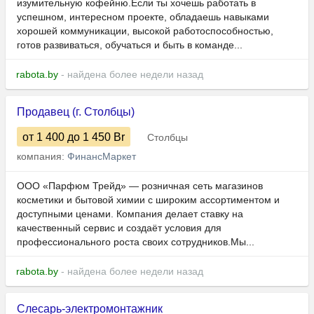
изумительную кофейню.Если ты хочешь работать в
успешном, интересном проекте, обладаешь навыками
хорошей коммуникации, высокой работоспособностью,
готов развиваться, обучаться и быть в команде...
rabota.by
- найдена более недели назад
Продавец (г. Столбцы)
от 1 400
до 1 450
Br
Столбцы
компания:
ФинансМаркет
ООО «Парфюм Трейд» — розничная сеть магазинов
косметики и бытовой химии с широким ассортиментом и
доступными ценами. Компания делает ставку на
качественный сервис и создаёт условия для
профессионального роста своих сотрудников.Мы...
rabota.by
- найдена более недели назад
Слесарь-электромонтажник