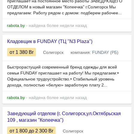
приглашает на постоянное место работы ЗАВЕДУЮЩЕГО
ОТДЕЛОМ в новый магазин "Копеечка" г.Солигорск Мы
предлагаем: Работу рядом с домом: подберем рабочее...
rabota.by
- найдена более недели назад
Кладовщик в FUNDAY (ТЦ "N3 Plaza")
от 1 380
Br
Солигорск
компания:
FUNDAY (РБ)
Быстрорастущий современный бренд одежды для всей
семьи FUNDAY приглашает на работу! Мы предлагаем:•
Официальное трудоустройство.• Стабильный уровень
дохода, полностью «белую» заработную плату 2...
rabota.by
- найдена более недели назад
Заведующий отделом (г. Солигорск,ул.Октябрьская
109 , магазин "Копеечка")
от 1 800
до 2 300
Br
Солигорск