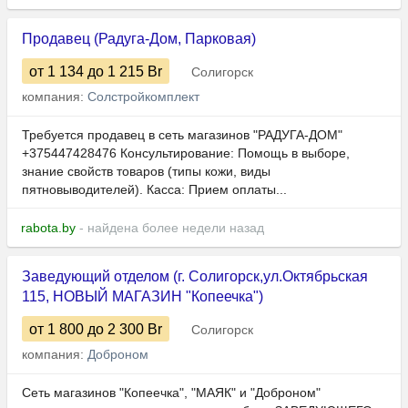
Продавец (Радуга-Дом, Парковая)
от 1 134
до 1 215
Br
Солигорск
компания:
Солстройкомплект
Требуется продавец в сеть магазинов "РАДУГА-ДОМ"
+375447428476 Консультирование: Помощь в выборе,
знание свойств товаров (типы кожи, виды
пятновыводителей). Касса: Прием оплаты...
rabota.by
- найдена более недели назад
Заведующий отделом (г. Солигорск,ул.Октябрьская
115, НОВЫЙ МАГАЗИН "Копеечка")
от 1 800
до 2 300
Br
Солигорск
компания:
Доброном
Сеть магазинов "Копеечка", "МАЯК" и "Доброном"