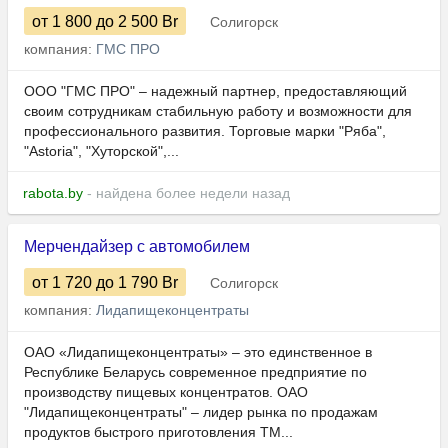
от 1 800
до 2 500
Br
Солигорск
компания:
ГМС ПРО
ООО "ГМС ПРО" – надежный партнер, предоставляющий
своим сотрудникам стабильную работу и возможности для
профессионального развития. Торговые марки "Ряба",
"Astoria", "Хуторской",...
rabota.by
- найдена более недели назад
Мерчендайзер c автомобилем
от 1 720
до 1 790
Br
Солигорск
компания:
Лидапищеконцентраты
ОАО «Лидапищеконцентраты» – это единственное в
Республике Беларусь современное предприятие по
производству пищевых концентратов. ОАО
"Лидапищеконцентраты" – лидер рынка по продажам
продуктов быстрого приготовления ТМ...