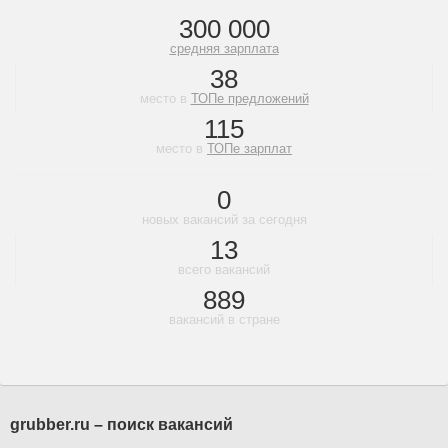
300 000
средняя зарплата
38
место в
ТОПе предложений
115
место в
ТОПе зарплат
0
новых вакансий за сегодня
13
всего вакансий
889
вакансий в стране
grubber.ru – поиск вакансий