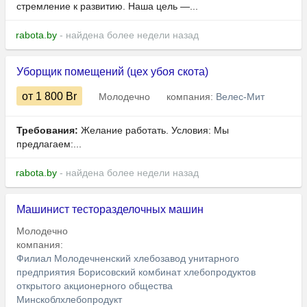
стремление к развитию. Наша цель —...
rabota.by
- найдена более недели назад
Уборщик помещений (цех убоя скота)
от 1 800
Br
Молодечно
компания:
Велес-Мит
Требования:
Желание работать. Условия: Мы
предлагаем:...
rabota.by
- найдена более недели назад
Машинист тесторазделочных машин
Молодечно
компания:
Филиал Молодечненский хлебозавод унитарного
предприятия Борисовский комбинат хлебопродуктов
открытого акционерного общества
Минскоблхлебопродукт