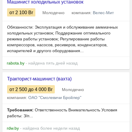
Машинист холодильных установок
от 2 100
Br
Молодечно
компания:
Велес-Мит
Обязанности: Эксплуатация и обслуживание аммиачных
холодильных установок; Поддержание оптимального
режима работы установок; Регулирование работы
компрессоров, насосов, ресиверов, конденсаторов,
испарителей и другого оборудования...
rabota.by
- найдена пять дней назад
Тракторист-машинист (вахта)
от 2 500
до 4 000
Br
Молодечно
компания:
ОАО "Смолевичи Бройлер"
Требования:
Ответственность Внимательность Условия
работы: З/п...
rdw.by
- найдена более недели назад