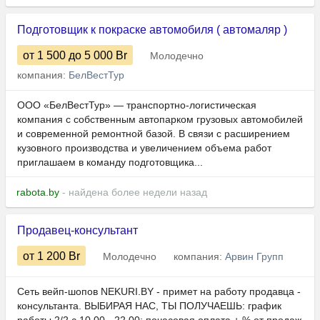
Подготовщик к покраске автомобиля ( автомаляр )
от 1 500
до 5 000
Br
Молодечно
компания:
БелВестТур
ООО «БелВестТур» — транспортно-логистическая
компания с собственным автопарком грузовых автомобилей
и современной ремонтной базой. В связи с расширением
кузовного производства и увеличением объема работ
приглашаем в команду подготовщика...
rabota.by
- найдена более недели назад
Продавец-консультант
от 1 200
Br
Молодечно
компания:
Арвин Групп
Сеть вейп-шопов NEKURI.BY - примет на работу продавца -
консультанта. ВЫБИРАЯ НАС, ТЫ ПОЛУЧАЕШЬ: график