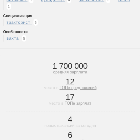
7
4
2
1
Специализация
тракторист
6
Особенности
вахта
5
1 700 000
средняя зарплата
12
место в
ТОПе предложений
17
место в
ТОПе зарплат
4
новых вакансий за сегодня
6