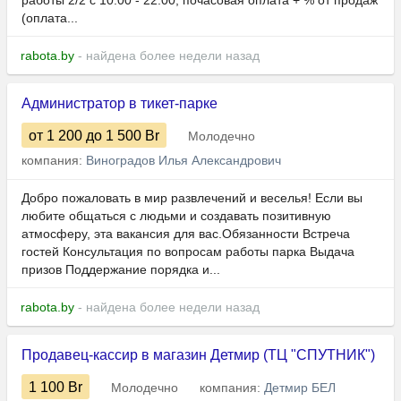
работы 2/2 с 10.00 - 22.00; почасовая оплата + % от продаж
(оплата...
rabota.by
- найдена более недели назад
Администратор в тикет-парке
от 1 200
до 1 500
Br
Молодечно
компания:
Виноградов Илья Александрович
Добро пожаловать в мир развлечений и веселья! Если вы
любите общаться с людьми и создавать позитивную
атмосферу, эта вакансия для вас.Обязанности Встреча
гостей Консультация по вопросам работы парка Выдача
призов Поддержание порядка и...
rabota.by
- найдена более недели назад
Продавец-кассир в магазин Детмир (ТЦ "СПУТНИК")
1 100
Br
Молодечно
компания:
Детмир БЕЛ