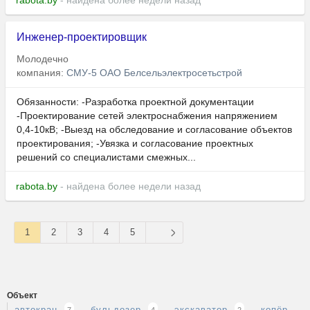
rabota.by
- найдена более недели назад
Инженер-проектировщик
Молодечно
компания:
СМУ-5 ОАО Белсельэлектросетьстрой
Обязанности: -Разработка проектной документации
-Проектирование сетей электроснабжения напряжением
0,4-10кВ; -Выезд на обследование и согласование объектов
проектирования; -Увязка и согласование проектных
решений со специалистами смежных...
rabota.by
- найдена более недели назад
1
2
3
4
5
Объект
автокран
бульдозер
экскаватор
копёр