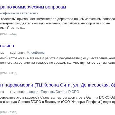
ора по коммерческим вопросам
ко-финансовая телесеть
телесеть" приглашает заместителя директора по коммерческим вопрос
оммерческой деятельностью компании, разработка мероприятий по ее
ю; Участие в...
дели назад
газина
ск
компания:
МясоДелов
олной готовности магазина к работе с покупателями; осуществление кон
ленного ассортимента товаров по срокам, количеству, качеству; выполн
.
дели назад
т парфюмерии (ТЦ Корона Сити, ул. Денисовская, 8
ск
компания:
Фаворит Парфюм/Gamma D`ORO
евратить это в карьеру? Стань экспертом ароматов в Gamma D'ORO!О
ого бренда Gamma D'ORO в Беларуси (ООО "Фаворит Парфюм") ищет п
дели назад