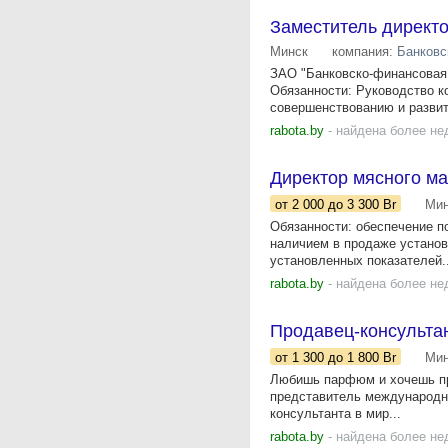
Заместитель директ
Минск
компания:
Банковс
ЗАО "Банковско-финансовая 
Обязанности: Руководство к
совершенствованию и развити
rabota.by
- найдена более не
Директор мясного ма
от 2 000
до 3 300
Br
Мин
Обязанности: обеспечение п
наличием в продаже установ
установленных показателей..
rabota.by
- найдена более не
Продавец-консультан
от 1 300
до 1 800
Br
Мин
Любишь парфюм и хочешь пр
представитель международн
консультанта в мир...
rabota.by
- найдена более не