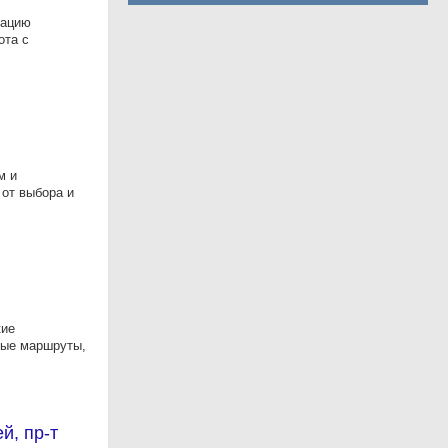
тацию
ота с
м и
от выбора и
кие
ные маршруты,
й, пр-т