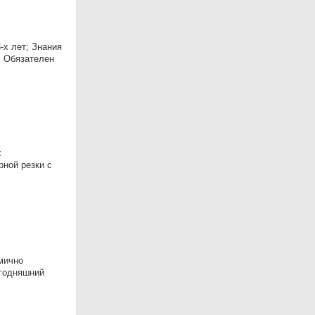
-х лет; Знания
; Обязателен
х
ной резки с
мично
егодняшний