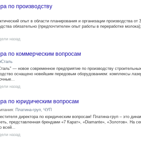
ра по производству
ктический опыт в области планирования и организации производства от 3
дства обязательно (предпочтителен опыт работы в переработке молока)
дели назад
ора по коммерческим вопросам
мСталь
таль" — новое современное предприятие по производству строительны
водство оснащено новейшим передовым оборудованием: комплексы лазер
очные...
дели назад
ора по юридическим вопросам
мпания:
Платина-груп, ЧУП
естителя директора по юридическим вопросам! Платина-груп – это дина
ть, представленная брендами «7 Карат», «Diamante», «Золотов». На с
 всей...
дели назад