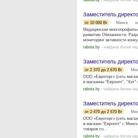
Заместитель директо
от 10 000
Br
Минск
к
Медицинская многопрофильн
развитию Обязанности: Разр
мониторинг активности конкур
rabota.by
- найдена более не
Заместитель директо
от 2 370
до 2 670
Br
Мин
ООО «Евроторг» (сеть мага
в магазины "Евроопт", "Хит" 
rabota.by
- найдена более не
Заместитель директо
от 2 470
до 2 670
Br
Мин
ООО «Евроторг» (сеть мага
в магазин "Евроопт" г. Минс
товаров со...
rabota.by
- найдена более не