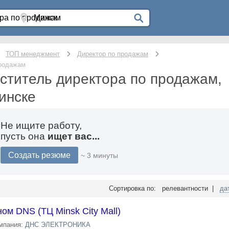
ТОП менеджмент
Директор по продажам
продажам
ститель директора по продажам,
инске
Не ищите работу,
пусть она
ищет вас...
Создать резюме
~ 3 минуты
Сортировка по: релевантности |
да
м DNS (ТЦ Minsk City Mall)
мпания:
ДНС ЭЛЕКТРОНИКА