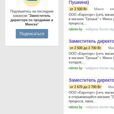
Пушкина)
от 2 500
Br
Минск
ко
Подпишитесь на последние
ООО «Евроторг» (сеть мага
вакансии "
Заместитель
в магазин "Грошык" г. Минск 
директора по продажам в
процесса;...
Минске
"
rabota.by
- найдена более не
Подписаться
Заместитель директо
от 2 500
до 2 700
Br
Мин
ООО «Евроторг» (сеть мага
в магазин "Грошык" г. Минск 
складов;...
rabota.by
- найдена более не
Заместитель директо
от 2 670
до 2 700
Br
Мин
ООО «Евроторг» (сеть мага
в открывающийся магазин "Г
процесса; заказ...
rabota.by
- найдена более не