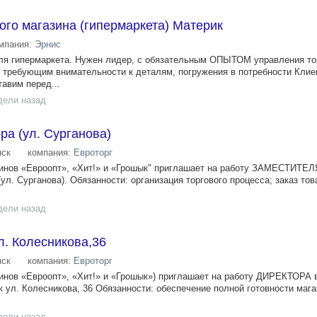
ого магазина (гипермаркета) Материк
мпания:
Эрнис
ля гипермаркета. Нужен лидер, с обязательным ОПЫТОМ управления т
м требующим внимательности к деталям, погружения в потребности Клие
авим перед...
дели назад
ра (ул. Сурганова)
ск
компания:
Евроторг
зинов «Евроопт», «Хит!» и «Грошык" приглашает на работу ЗАМЕСТИТ
(ул. Сурганова). Обязанности: организация торгового процесса; заказ тов
дели назад
л. Колесникова,36
ск
компания:
Евроторг
инов «Евроопт», «Хит!» и «Грошык») приглашает на работу ДИРЕКТОРА 
ск ул. Колесникова, 36 Обязанности: обеспечение полной готовности мага
дели назад