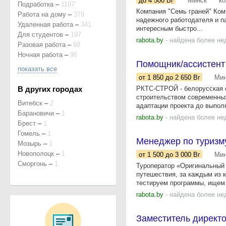
до 4 500
Br
Минск
к
Подработка
–
1197
Компания "Семь граней" Ком
Работа на дому
–
379
надежного работодателя и п
Удаленная работа
–
341
интересным быстро...
Для студентов
–
197
rabota.by
- найдена более не
Разовая работа
–
98
Ночная работа
–
96
Помощник/ассистент
показать все
от 1 850
до 2 650
Br
Мин
В других городах
РКТС-СТРОЙ - белорусская с
строительством современных
Витебск
–
2
адаптации проекта до выполн
Барановичи
–
1
rabota.by
- найдена более не
Брест
–
1
Гомель
–
1
Менеджер по туризм
Мозырь
–
1
Новополоцк
–
1
от 1 500
до 3 000
Br
Мин
Сморгонь
–
1
Туроператор «Оригинальный 
путешествия, за каждым из 
тестируем программы, ищем 
rabota.by
- найдена более не
Заместитель директор