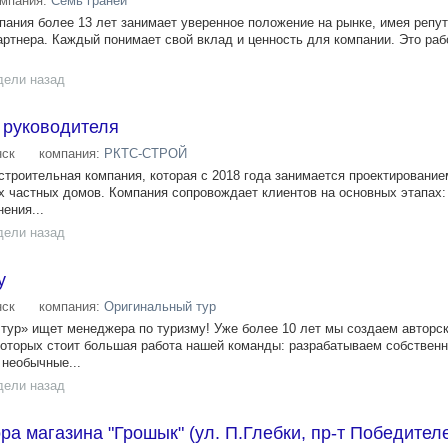
омпания:
Семь граней
пания более 13 лет занимает уверенное положение на рынке, имея репу
артнера. Каждый понимает свой вклад и ценность для компании. Это раб
дели назад
 руководителя
ск
компания:
РКТС-СТРОЙ
троительная компания, которая с 2018 года занимается проектирование
 частных домов. Компания сопровождает клиентов на основных этапах: 
ения...
дели назад
у
ск
компания:
Оригинальный тур
тур» ищет менеджера по туризму! Уже более 10 лет мы создаем авторс
которых стоит большая работа нашей команды: разрабатываем собствен
необычные...
дели назад
а магазина "Грошык" (ул. П.Глебки, пр-т Победителе