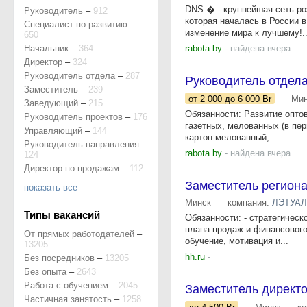
DNS � - крупнейшая сеть ро
Руководитель
–
912
которая началась в России 
Специалист по развитию
–
изменение мира к лучшему!..
650
Начальник
–
364
rabota.by
- найдена вчера
Директор
–
324
Руководитель отдела
–
287
Руководитель отдела
Заместитель
–
239
от 2 000
до 6 000
Br
Мин
Заведующий
–
215
Обязанности: Развитие опто
Руководитель проектов
–
176
газетных, мелованных (в пе
Управляющий
–
144
картон мелованный,...
Руководитель направления
–
rabota.by
- найдена вчера
124
Директор по продажам
–
112
Заместитель региона
показать все
Минск
компания:
ЛЭТУА
Типы вакансий
Обязанности: - стратегическ
плана продаж и финансового 
От прямых работодателей
–
обучение, мотивация и...
13205
hh.ru
-
Без посредников
–
13205
Без опыта
–
2643
Работа с обучением
–
2045
Заместитель директо
Частичная занятость
–
1258