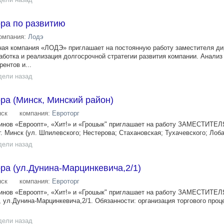
ра по развитию
омпания:
Лодэ
ая компания «ЛОДЭ» приглашает на постоянную работу заместителя ди
аботка и реализация долгосрочной стратегии развития компании. Анализ
ентов и...
дели назад
ра (Минск, Минский район)
ск
компания:
Евроторг
зинов «Евроопт», «Хит!» и «Грошык" приглашает на работу ЗАМЕСТИТ
г. Минск (ул. Шпилевского; Нестерова; Стахановская; Тухачевского; Лобан
дели назад
ра (ул.Дунина-Марцинкевича,2/1)
ск
компания:
Евроторг
зинов «Евроопт», «Хит!» и «Грошык" приглашает на работу ЗАМЕСТИТ
к, ул.Дунина-Марцинкевича,2/1. Обязанности: организация торгового проц
дели назад