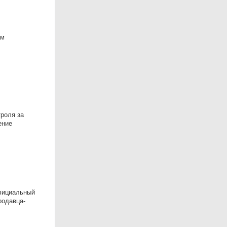
ам
троля за
ение
)
фициальный
родавца-