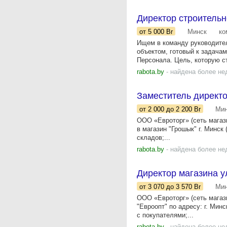
Директор строительн
от 5 000
Br
Минск
ко
Ищем в команду руководите
объектом, готовый к задача
Персонала. Цель, которую ст
rabota.by
- найдена более не
Заместитель директо
от 2 000
до 2 200
Br
Мин
ООО «Евроторг» (сеть мага
в магазин "Грошык" г. Минск 
складов;...
rabota.by
- найдена более не
Директор магазина у
от 3 070
до 3 570
Br
Мин
ООО «Евроторг» (сеть магаз
"Евроопт" по адресу: г. Мин
с покупателями;...
rabota.by
- найдена более не