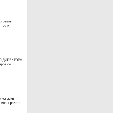
орговым
нтов и
ЕЛЯ ДИРЕКТОРА
аров со
в магазин
зина к работе