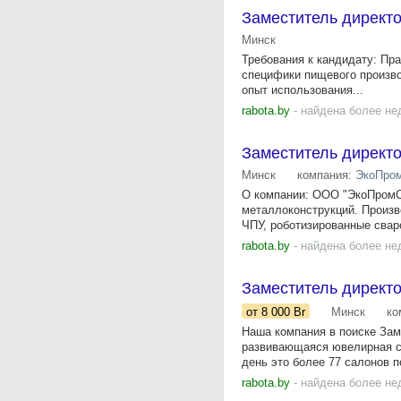
Заместитель директо
Минск
Требования к кандидату: Пра
специфики пищевого произво
опыт использования...
rabota.by
- найдена более не
Заместитель директ
Минск
компания:
ЭкоПро
О компании: ООО "ЭкоПромС
металлоконструкций. Произ
ЧПУ, роботизированные свар
rabota.by
- найдена более не
Заместитель директ
от 8 000
Br
Минск
ко
Наша компания в поиске Зам
развивающаяся ювелирная се
день это более 77 салонов по
rabota.by
- найдена более не