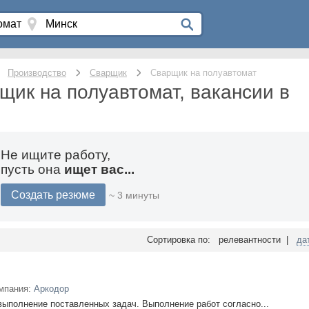
Производство
Сварщик
Сварщик на полуавтомат
щик на полуавтомат, вакансии в
Не ищите работу,
пусть она
ищет вас...
Создать резюме
~ 3 минуты
Сортировка по: релевантности |
да
мпания:
Аркодор
ыполнение поставленных задач. Выполнение работ согласно...