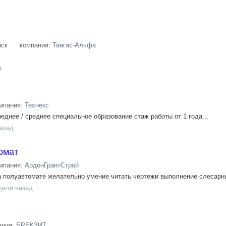
ск
компания:
Тангас-Альфа
а
мпания:
Технекс
еднее / среднее специальное образование стаж работы от 1 года...
назад
омат
мпания:
АрдонГрантСтрой
 полуавтомате желательно умение читать чертежи выполнение слесарны
дели назад
ания:
БРЕКЗИТ