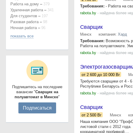
Работа на дому
–
379
Требования:
- Работа на св
Удаленная работа
–
341
rabota.by
- найдена более не
Для студентов
–
197
Разовая работа
–
98
Сварщик
Ночная работа
–
96
Минск
компания:
Хард
показать все
Требования:
Возможность ра
Работа на полуавтомате. Уме
rabota.by
- найдена более не
Электрогазосварщик
от 2 600
до 10 000
Br
Ми
Требуются сварщики от 4 - 6
Республике Беларусь и Росси
Подпишитесь на последние
вакансии "
Сварщик на
rabota.by
- найдена более не
полуавтомат в Минске
"
Сварщик
Подписаться
от 2 500
Br
Минск
ко
Наша компания ООО "ПрофСт
листовой стали с 2012 года.
координатной пробивкой,...