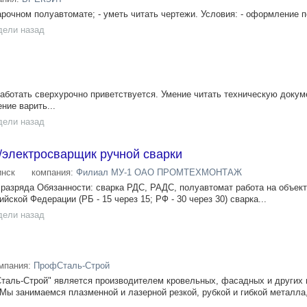
арочном полуавтомате; - уметь читать чертежи. Условия: - оформление по
дели назад
ботать сверхурочно приветствуется. Умение читать техническую докум
ние варить...
дели назад
/электросварщик ручной сварки
нск
компания:
Филиал МУ-1 ОАО ПРОМТЕХМОНТАЖ
 разряда Обязанности: сварка РДС, РАДС, полуавтомат работа на объект
йской Федерации (РБ - 15 через 15; РФ - 30 через 30) сварка...
дели назад
мпания:
ПрофСталь-Строй
аль-Строй" является производителем кровельных, фасадных и других 
 Мы занимаемся плазменной и лазерной резкой, рубкой и гибкой металла