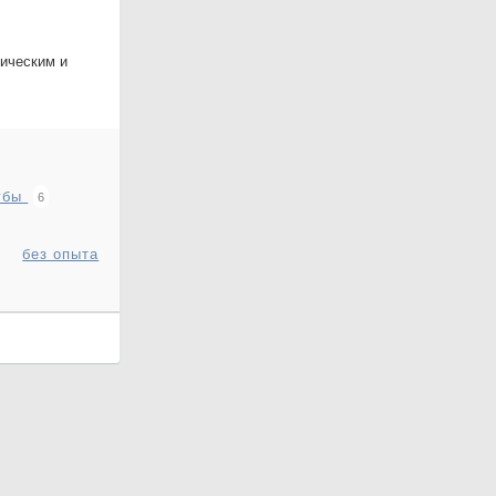
ическим и
убы
6
без опыта