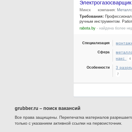
Электрогазосварщик
Минск
компания:
Металлэ
Требования:
Профессиональн
ручным инструментом. Работ
rabota.by
- найдена более не
Специализация
монтаж
Сфера
металл
накс
4
Особенности
3 разр
7
grubber.ru – поиск вакансий
Все права защищены. Перепечатка материалов разрешает
только с указанием активной ссылки на первоисточник.