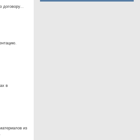
 договору...
ентацию.
ах в
материалов из
,