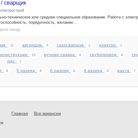
 / сварщик
лектрострой
о-техническое или среднее специальное образование. Работа с электр
оспособность, порядочность, желание...
дели назад
ник
аргонщик
газосварщик
электро
11
8
2
2
оконструкции
ручная сварки
трубопровод
тр
10
8
8
рдс
1
яд
5 разряд
6 разряд
4 разряд
вахта
8
8
8
8
7
Главная
Все вакансии
ся