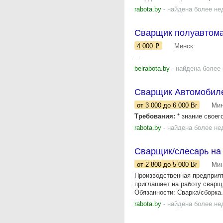
rabota.by
- найдена более не
Сварщик полуавтомат
4 000
Минск
...
belrabota.by
- найдена более
Сварщик Автомобил
от 3 000
до 6 000
Br
Мин
Требования:
* знание своего
rabota.by
- найдена более не
Сварщик/слесарь на
от 2 800
до 5 000
Br
Мин
Производственная предприят
приглашает на работу сварщ
Обязанности: Сварка/сборка.
rabota.by
- найдена более не