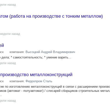
дели назад
ом (работа на производстве с тонким металлом)
 недели назад
ей
ск
компания:
Высоцкий Андрей Владимирович
 дела; * самостоятельность; * умение варить...
дели назад
 производство металлоконструкций
ск
компания:
Ферропром Сталь
ие по изготовлению металлоконструкций в связи с расширением произв
иков (автомат - полуавтомат) / слесарей сборщиков строительных мета
..
дели назад