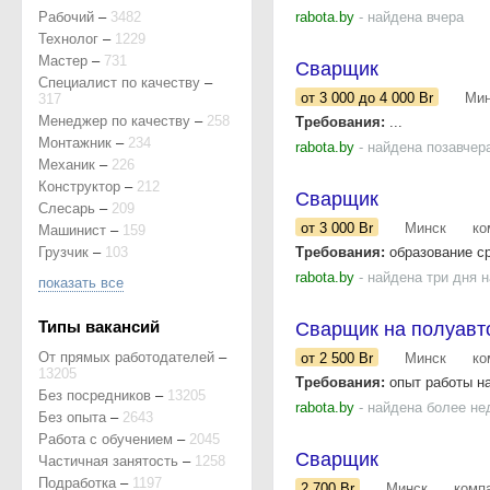
Рабочий
–
3482
rabota.by
- найдена вчера
Технолог
–
1229
Мастер
–
731
Сварщик
Специалист по качеству
–
от 3 000
до 4 000
Br
Мин
317
Менеджер по качеству
–
258
Требования:
...
Монтажник
–
234
rabota.by
- найдена позавчер
Механик
–
226
Конструктор
–
212
Сварщик
Слесарь
–
209
от 3 000
Br
Минск
ко
Машинист
–
159
Грузчик
–
103
Требования:
образование ср
rabota.by
- найдена три дня 
показать все
Типы вакансий
Сварщик на полуавт
От прямых работодателей
–
от 2 500
Br
Минск
ко
13205
Требования:
опыт работы на
Без посредников
–
13205
rabota.by
- найдена более не
Без опыта
–
2643
Работа с обучением
–
2045
Сварщик
Частичная занятость
–
1258
Подработка
–
1197
2 700
Br
Минск
комп