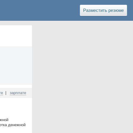
Разместить резюме
те
|
зарплате
ежной
отка денежной