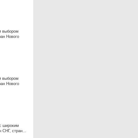
им выбором
ран Нового
им выбором
ран Нового
 с широким
 СНГ, стран...