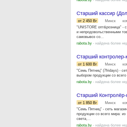
Старший кассир (Дол
от 2 450
Br
Минск
ко
"UNISTORE опт&розница" - с
и непродовольственными тов
самовывоз со...
rabota.by
- найдена более не
Старший контролер-ка
от 1 600
Br
Минск
ко
"Семь Пятниц" (7fridays) - 
выбором продукции со всего 
rabota.by
- найдена более не
Старший Контролёр-ка
от 1 850
Br
Минск
ко
"Семь Пятниц" - сеть магаз
продукции со всего мира: из
света,...
rabota.by
- найдена более не