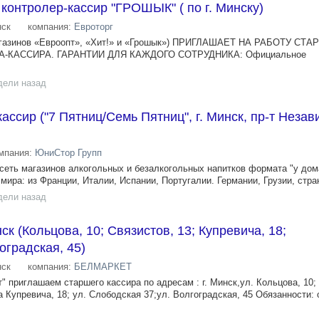
онтролер-кассир "ГРОШЫК" ( по г. Минску)
ск
компания:
Евроторг
газинов «Евроопт», «Хит!» и «Грошык») ПРИГЛАШАЕТ НА РАБОТУ СТ
-КАССИРА. ГАРАНТИИ ДЛЯ КАЖДОГО СОТРУДНИКА: Официальное
дели назад
ссир ("7 Пятниц/Семь Пятниц", г. Минск, пр-т Незав
мпания:
ЮниСтор Групп
 - сеть магазинов алкогольных и безалкогольных напитков формата "у до
мира: из Франции, Италии, Испании, Португалии. Германии, Грузии, стран
дели назад
к (Кольцова, 10; Связистов, 13; Купревича, 18;
оградская, 45)
ск
компания:
БЕЛМАРКЕТ
" приглашаем старшего кассира по адресам : г. Минск,ул. Кольцова, 10; 
а Купревича, 18; ул. Слободская 37;ул. Волгоградская, 45 Обязанности: