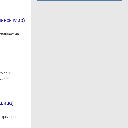
 Минск-Мир)
глашает на
..
емлены,
гда вы
ошица)
нтролеров-