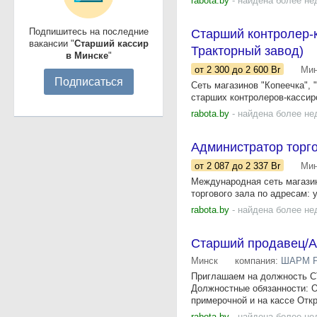
rabota.by
- найдена более не
Подпишитесь на последние
Старший контролер-ка
вакансии "
Старший кассир
Тракторный завод)
в Минске
"
от 2 300
до 2 600
Br
Мин
Подписаться
Сеть магазинов "Копеечка", 
старших контролеров-кассиров
rabota.by
- найдена более не
Администратор торго
от 2 087
до 2 337
Br
Мин
Международная сеть магазин
торгового зала по адресам: у
rabota.by
- найдена более не
Старший продавец/А
Минск
компания:
ШАРМ Р
Приглашаем на должность 
Должностные обязанности: О
примерочной и на кассе Откр
rabota.by
- найдена более не