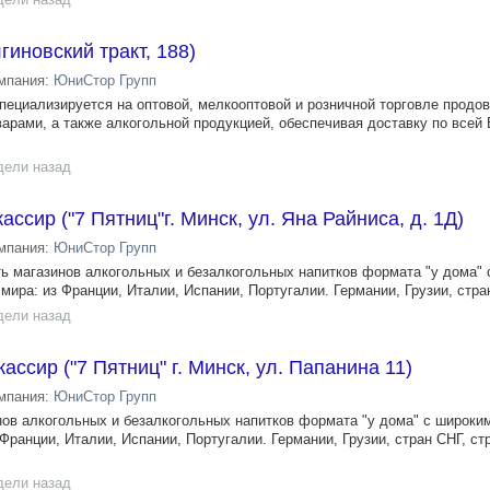
гиновский тракт, 188)
мпания:
ЮниСтор Групп
пециализируется на оптовой, мелкооптовой и розничной торговле прод
арами, а также алкогольной продукцией, обеспечивая доставку по всей
дели назад
ссир ("7 Пятниц"г. Минск, ул. Яна Райниса, д. 1Д)
мпания:
ЮниСтор Групп
сеть магазинов алкогольных и безалкогольных напитков формата "у дома"
мира: из Франции, Италии, Испании, Португалии. Германии, Грузии, стран
дели назад
ссир ("7 Пятниц" г. Минск, ул. Папанина 11)
мпания:
ЮниСтор Групп
инов алкогольных и безалкогольных напитков формата "у дома" с широк
 Франции, Италии, Испании, Португалии. Германии, Грузии, стран СНГ, ст
дели назад