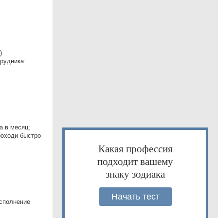
)
рудника:
а в месяц;
роходи быстро
Какая профессия
подходит вашему
знаку зодиака
Начать тест
исполнение