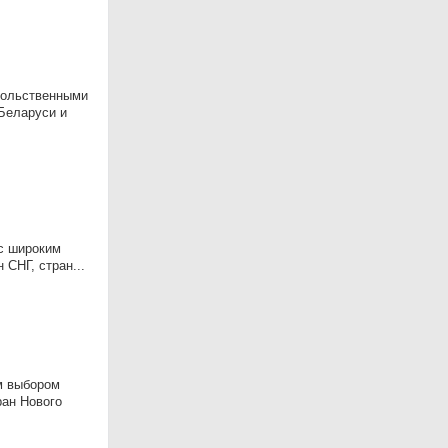
овольственными
 Беларуси и
 с широким
 СНГ, стран...
им выбором
ран Нового