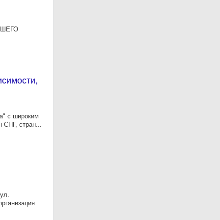
АРШЕГО
исимости,
ма" с широким
 СНГ, стран...
ул.
 организация