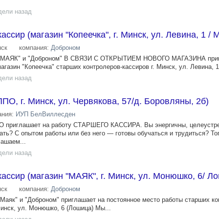
дели назад
ссир (магазин "Копеечка", г. Минск, ул. Левина, 1 /
ск
компания:
Доброном
", "МАЯК" и "Доброном" В СВЯЗИ С ОТКРЫТИЕМ НОВОГО МАГАЗИНА при
агазин "Копеечка" старших контролеров-кассиров г. Минск, ул. Левина, 1.
дели назад
О, г. Минск, ул. Червякова, 57/д. Боровляны, 2б)
ания:
ИУП БелВиллесден
ПО приглашает на работу СТАРШЕГО КАССИРА. Вы энергичны, целеустр
ать? С опытом работы или без него — готовы обучаться и трудиться? То
лашаем...
дели назад
ассир (магазин "МАЯК", г. Минск, ул. Монюшко, 6/ Л
ск
компания:
Доброном
"Маяк" и "Доброном" приглашает на постоянное место работы старших ко
Минск, ул. Монюшко, 6 (Лошица) Мы...