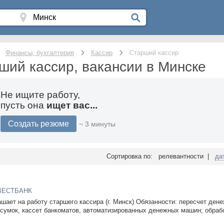
Финансы, бухгалтерия
Кассир
Старший кассир
ший кассир, вакансии в Минске
Не ищите работу,
пусть она
ищет вас...
Создать резюме
~ 3 минуты
Сортировка по: релевантности |
да
ВЕСТБАНК
шает на работу старшего кассира (г. Минск) Обязанности: пересчет ден
 сумок, кассет банкоматов, автоматизированных денежных машин; обраб