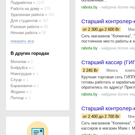
больничный...
Подработка
–
1197
rabota.by
- найдена более не
Работа на дому
–
379
Удаленная работа
–
341
Для студентов
–
197
Старший контролер-ка
Разовая работа
–
98
от 2 300
до 2 600
Br
Мин
Ночная работа
–
96
Сеть магазинов "Копеечка
показать все
постоянное место работы в м
rabota.by
- найдена более не
В других городах
Могилев
–
2
Старший кассир (ГИПП
Бобруйск
–
2
2 245
Br
Минск
комп
Новогрудок
–
1
Крупная торговая сеть ГИП
Слуцк
–
1
готовы работать и зарабатыв
Барановичи
–
1
обратились по адресу! Приг
Жодино
–
1
rabota.by
- найдена более не
Полоцк
–
1
Старший контролер-к
от 2 400
до 2 700
Br
Мин
Сеть магазинов "Копеечка", 
кассиров в магазин Маяк г. 