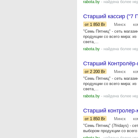
rabota.by
- найдена более не
Старший кассир ("7 П
от 1 850
Br
Минск
ко
"Семь Пятниц" - сеть магаз
продукции со всего мира: из
света,...
rabota.by
- найдена более не
Старший Контролёр-ка
от 2 200
Br
Минск
ко
"Семь Пятниц" - сеть магаз
продукции со всего мира: из
света,...
rabota.by
- найдена более не
Старший контролер-ка
от 1 850
Br
Минск
ко
"Семь Пятниц" (7fridays) - 
выбором продукции со всего 
rabota.by
- найдена более не