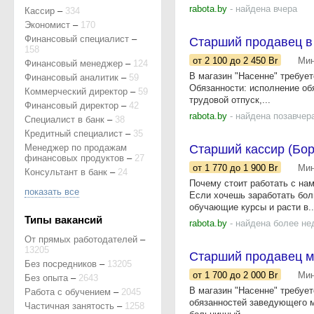
rabota.by
- найдена вчера
Кассир
–
334
Экономист
–
170
Финансовый специалист
–
Старший продавец в
158
от 2 100
до 2 450
Br
Мин
Финансовый менеджер
–
124
В магазин "Насенне" требуе
Финансовый аналитик
–
59
Обязанности: исполнение об
Коммерческий директор
–
59
трудовой отпуск,...
Финансовый директор
–
42
rabota.by
- найдена позавчер
Специалист в банк
–
38
Кредитный специалист
–
35
Менеджер по продажам
Старший кассир (Бор
финансовых продуктов
–
27
от 1 770
до 1 900
Br
Мин
Консультант в банк
–
24
Почему стоит работать с на
показать все
Если хочешь заработать бол
обучающие курсы и расти в..
Типы вакансий
rabota.by
- найдена более не
От прямых работодателей
–
13205
Старший продавец ма
Без посредников
–
13205
от 1 700
до 2 000
Br
Мин
Без опыта
–
2643
В магазин "Насенне" требуе
Работа с обучением
–
2045
обязанностей заведующего ма
Частичная занятость
–
1258