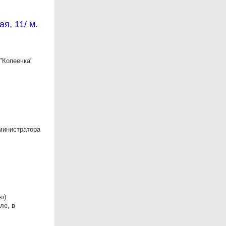
я, 11/ м.
"Копеечка"
министратора
ю)
ле, в