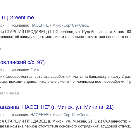
 ТЦ Greentime
ск
компания:
НАСЕННЕ / МинскСортСемОвощ
тся СТАРШИЙ ПРОДАВЕЦ (ТЦ Greentime, ул. Рудобельская, д.3, пом. 63
язанностей заведующего магазином (на период отсутствия основного сот
а
овлянский с/с, 97)
ск
компания:
ОМА
ми? Своевременная выплата заработной платы на банковскую карту 2 раз
ьше, выходи в дополнительные смены - оплачиваем все переработки; П
.
дели назад
газина "НАСЕННЕ" (г. Минск, ул. Минина, 21)
ск
компания:
НАСЕННЕ / МинскСортСемОвощ
тся СТАРШИЙ ПРОДАВЕЦ (г. Минск, ул. Минина, 21, 1 к.) Обязанности: 
газином (на период отсутствия основного сотрудника: трудовой отпуск,