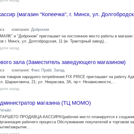
дели назад
ссир (магазин "Копеечка", г. Минск, ул. Долгобродска
ск
компания:
Доброном
"МАЯК" и "Доброном" приглашает на постоянное место работы в магазин 
 г. Минск, ул. Долгобродская, 11 (м. Тракторный завод)...
дели назад
вого зала (Заместитель заведующего магазином)
ск
компания:
Фикс Прайс Запад
ов товаров народного потребления FIX PRICE приглашает на работу Ад
л. Шаранговича, 21; ул. Некрасова, 3А; пр-т. Независимости,...
дели назад
дминистратор магазина (ТЦ МОМО)
итейл
СТАРШЕГО ПРОДАВЦА-КАССИРА!(рабочее место планируется к создани
рганизация рабочего процесса Обслуживание покупателей в торговом за
ытие/закрытие...
дели назад