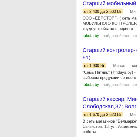
Старший мобильный к
от 2 400
до 2 500
Br
Мин
ООО «ЕВРОТОРГ» ( сеть ма
МОБИЛЬНОГО КОНТРОЛЕРА
трудоустройство с первого...
rabota.by
- найдена более не
Старший контролер-ка
91)
от 1 900
Br
Минск
ко
"Семь Пятниц" (7fridays.by)
выбором продукции со всего 
rabota.by
- найдена более не
Старший кассир, Минс
Слободская,37; Волг
от 1 670
до 2 520
Br
Мин
В сеть магазинов "Белмаркет
Связистов, 13; ул. Академик
работы...