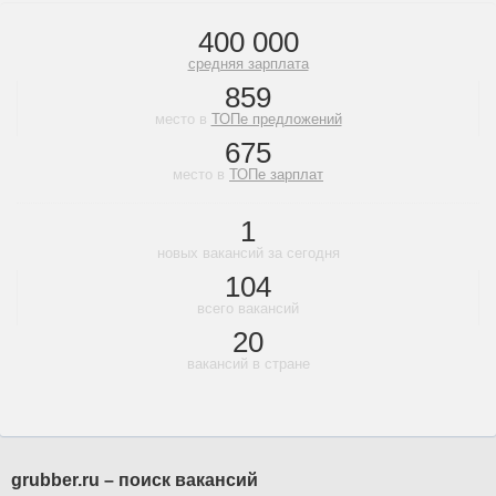
400 000
средняя зарплата
859
место в
ТОПе предложений
675
место в
ТОПе зарплат
1
новых вакансий за сегодня
104
всего вакансий
20
вакансий в стране
grubber.ru – поиск вакансий