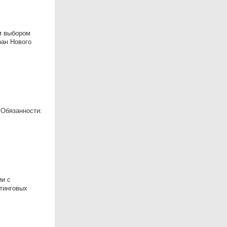
им выбором
ран Нового
 Обязанности:
ии с
етинговых