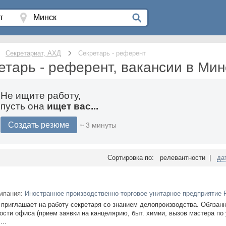
Секретариат, АХД
Секретарь - референт
етарь - референт, вакансии в Мин
Не ищите работу,
пусть она
ищет вас...
Создать резюме
~ 3 минуты
Сортировка по: релевантности |
да
мпания:
Иностранное производственно-торговое унитарное предприятие
приглашает на работу секретаря со знанием делопроизводства. Обязанн
сти офиса (прием заявки на канцелярию, быт. химии, вызов мастера по
...