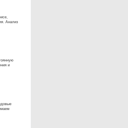
фисе,
ия. Анализ
тоянную
ения и
редовые
имаем