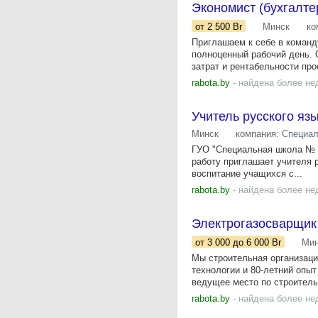
Экономист (бухгалте
от 2 500
Br
Минск
ко
Приглашаем к себе в команд
полноценный рабочий день. 
затрат и рентабельности прое
rabota.by
- найдена более не
Учитель русского яз
Минск
компания:
Специал
ГУО "Специальная школа № 1
работу приглашает учителя 
воспитание учащихся с...
rabota.by
- найдена более не
Электрогазосварщик
от 3 000
до 6 000
Br
Мин
Мы строительная организаци
технологии и 80-летний опы
ведущее место по строительс
rabota.by
- найдена более не