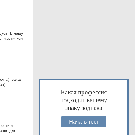
русь. В нашу
ет частичкой
чта), заказ
ов);
Какая профессия
подходит вашему
знаку зодиака
Начать тест
ности и
ения для