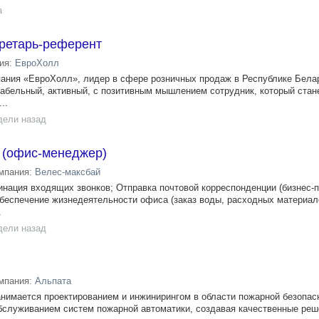
а
ретарь-референт
ия:
ЕвроХолл
ания «ЕвроХолл», лидер в сфере розничных продаж в Республике Бела
абельный, активный, с позитивным мышлением сотрудник, который стан
..
дели назад
 (офис-менеджер)
мпания:
Велес-максбай
нация входящих звонков; Отправка почтовой корреспонденции (бизнес-по
 Обеспечение жизнедеятельности офиса (заказ воды, расходных материал
.
дели назад
мпания:
Альпата
имается проектированием и инжинирингом в области пожарной безопас
бслуживанием систем пожарной автоматики, создавая качественные реш