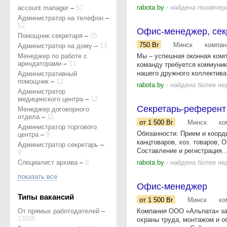
rabota.by
- найдена позавчер
account manager
–
57
Администратор на телефон
–
52
Офис-менеджер, сек
Помощник секретаря
–
25
750
Br
Минск
компан
Администратор на дому
–
13
Менеджер по работе с
Мы – успешная оконная комп
арендаторами
–
13
команду требуется коммуник
нашего дружного коллектива.
Административный
помощник
–
12
rabota.by
- найдена более не
Администратор
медицинского центра
–
12
Секретарь-референт
Менеджер договорного
отдела
–
11
от 1 500
Br
Минск
ко
Администратор торгового
Обязанности: Прием и коорди
центра
–
9
канцтоваров, хоз. товаров;
Администратор секретарь
–
Составление и регистрация..
9
Специалист архива
–
8
rabota.by
- найдена более не
показать все
Офис-менеджер
Типы вакансий
от 1 500
Br
Минск
ко
От прямых работодателей
–
Компания ООО «Альпата» зан
13205
охраны труда, монтажом и о