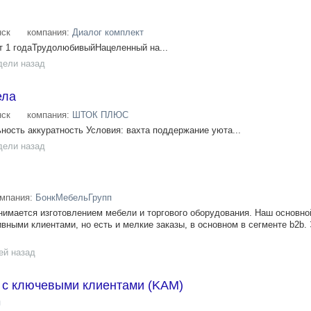
ск
компания:
Диалог комплект
т 1 годаТрудолюбивыйНацеленный на...
дели назад
ела
ск
компания:
ШТОК ПЛЮС
ость аккуратность Условия: вахта поддержание уюта...
дели назад
омпания:
БонкМебельГрупп
нимается изготовлением мебели и торгового оборудования. Наш основно
вными клиентами, но есть и мелкие заказы, в основном в сегменте b2b.
ей назад
 с ключевыми клиентами (KAM)
п