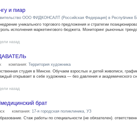
нгу и пиар
вительство ООО ФИДКОНСАЛТ (Российская Федерация) в Республике 
недрение уникального торгового предложения и стратегии позиционирова
троль исполнения маркетингового бюджета. Мониторинг рыночных тренд
дели назад
ДАВАТЕЛЬ
к
компания:
Территория художника
ственная студия в Минске. Обучаем взрослых и детей живописи, график
каждый открывает в себе художника — без давления и академического с
дели назад
/медицинский брат
ск
компания:
17-я городская поликлиника, УЗ
разование. Стаж работы по специальности (не обязателен). ответственн