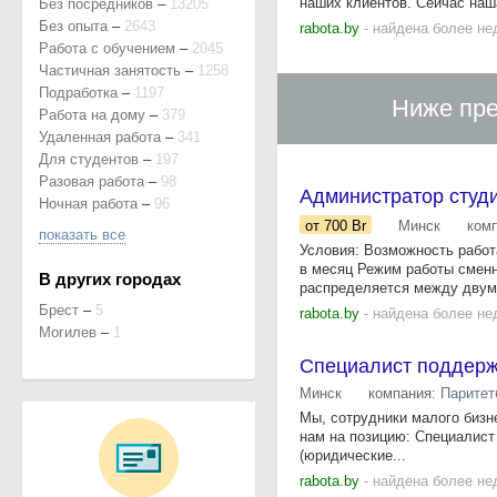
наших клиентов. Сейчас наша
Без посредников
–
13205
Без опыта
–
2643
rabota.by
- найдена более не
Работа с обучением
–
2045
Частичная занятость
–
1258
Подработка
–
1197
Ниже пре
Работа на дому
–
379
Удаленная работа
–
341
Для студентов
–
197
Разовая работа
–
98
Администратор студ
Ночная работа
–
96
от 700
Br
Минск
ком
показать все
Условия: Возможность работа
в месяц Режим работы сменный
В других городах
распределяется между двумя
Брест
–
5
rabota.by
- найдена более не
Могилев
–
1
Специалист поддерж
Минск
компания:
Паритет
Мы, сотрудники малого бизн
нам на позицию: Специалист
(юридические...
rabota.by
- найдена более не