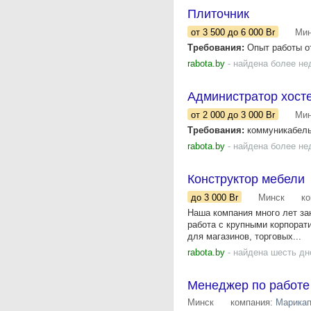
Плиточник
от 3 500
до 6 000
Br
Мин
Требования:
Опыт работы о
rabota.by
- найдена более не
Администратор хост
от 2 000
до 3 000
Br
Мин
Требования:
коммуникабельн
rabota.by
- найдена более не
Конструктор мебели
до 3 000
Br
Минск
к
Наша компания много лет за
работа с крупными корпорати
для магазинов, торговых...
rabota.by
- найдена шесть дн
Менеджер по работе
Минск
компания:
Марика