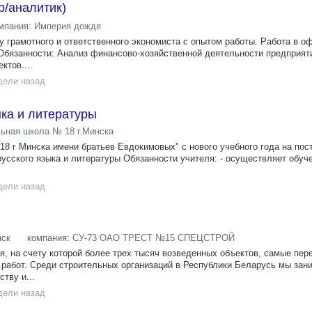
р/аналитик)
мпания:
Империя дождя
у грамотного и ответственного экономиста с опытом работы. Работа в о
Обязанности: Анализ финансово-хозяйственной деятельности предприят
ктов....
дели назад
ыка и литературы
ьная школа № 18 г.Минска
8 г Минска имени братьев Евдокимовых" с нового учебного года на пос
русского языка и литературы Обязанности учителя: - осуществляет обуч
дели назад
ск
компания:
СУ-73 ОАО ТРЕСТ №15 СПЕЦСТРОЙ
я, на счету которой более трех тысяч возведенных объектов, самые пе
т работ. Среди строительных организаций в Республики Беларусь мы зан
тву и...
дели назад