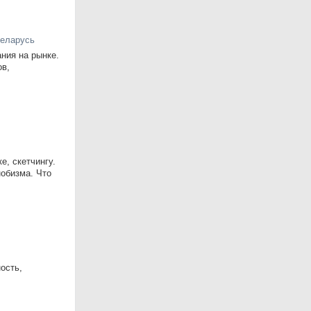
Беларусь
ния на рынке.
ов,
е, скетчингу.
нобизма. Что
ость,