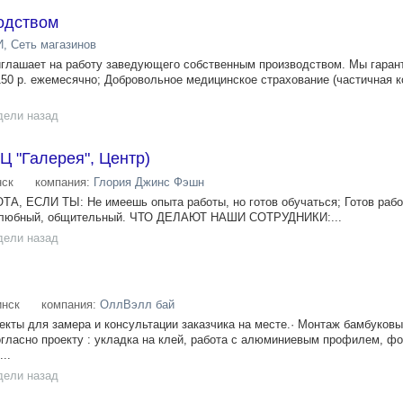
одством
 Сеть магазинов
иглашает на работу заведующего собственным производством. Мы гаран
50 р. ежемесячно; Добровольное медицинское страхование (частичная 
дели назад
 "Галерея", Центр)
ск
компания:
Глория Джинс Фэшн
 ЕСЛИ ТЫ: Не имеешь опыта работы, но готов обучаться; Готов рабо
елюбный, общительный. ЧТО ДЕЛАЮТ НАШИ СОТРУДНИКИ:...
дели назад
нск
компания:
ОллВэлл бай
ъекты для замера и консультации заказчика на месте.· Монтаж бамбуков
согласно проекту : укладка на клей, работа с алюминиевым профилем, ф
..
дели назад