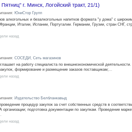
Пятниц" г. Минск, Логойский тракт, 21/1)
мпания:
ЮниСтор Групп
инов алкогольных и безалкогольных напитков формата "у дома" с широк
 Франции, Италии, Испании, Португалии. Германии, Грузии, стран СНГ, ст
дели назад
мпания:
СОСЕДИ, Сеть магазинов
иглашает на работу специалиста по внешнеэкономической деятельности.
закупок, формирование и размещение заказов поставщикам;...
дели назад
мпания:
Издательство Белбланкавыд
проведение процедур закупок за счет собственных средств в соответств
 организации; подготовка документации по закупкам. Проведение марк
.
дели назад