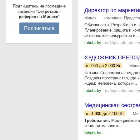
Подпишитесь на последние
Директор по маркети
вакансии "
Секретарь -
референт в Минске
"
Минск
компания:
Предста
Обязанности: Разработка и в
Подписаться
Планирование, защита и кон
активностей конкурентов и...
rabota.by
- найдена более не
ХУДОЖНИК-ПРЕПО
от 900
до 2 000
Br
Минс
Кто мы: Современная художе
Создаём пространство, где 
ищем: Человека, который...
rabota.by
- найдена более не
Медицинская сестра
от 1 900
до 2 100
Br
Мин
Требования:
Медицинское об
исполнительность. ...
rabota.by
-