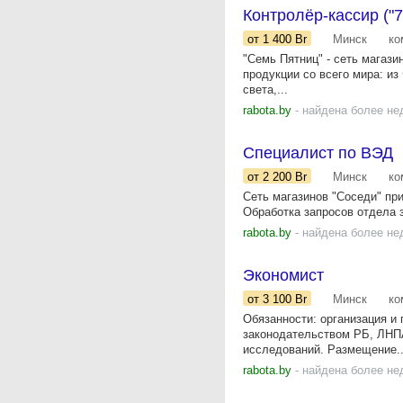
Контролёр-кассир ("7 
от 1 400
Br
Минск
ко
"Семь Пятниц" - сеть магаз
продукции со всего мира: из
света,...
rabota.by
- найдена более не
Специалист по ВЭД
от 2 200
Br
Минск
ко
Сеть магазинов "Соседи" пр
Обработка запросов отдела 
rabota.by
- найдена более не
Экономист
от 3 100
Br
Минск
ко
Обязанности: организация и 
законодательством РБ, ЛНПА
исследований. Размещение..
rabota.by
- найдена более не