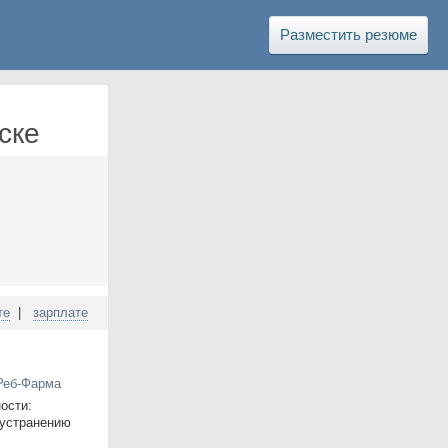
Разместить резюме
ске
те
|
зарплате
 Реб-Фарма
ости:
 устранению