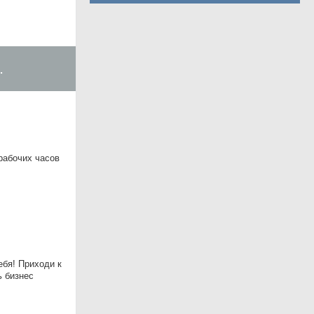
.
 рабочих часов
ебя! Приходи к
ь бизнес