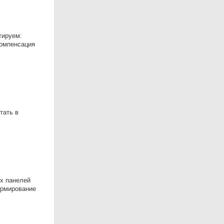
тируем:
компенсация
тать в
ых панелей
ормирование