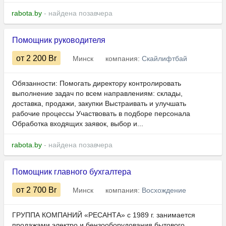
rabota.by
- найдена позавчера
Помощник руководителя
от 2 200
Br
Минск
компания:
Скайлифтбай
Обязанности: Помогать директору контролировать
выполнение задач по всем направлениям: склады,
доставка, продажи, закупки Выстраивать и улучшать
рабочие процессы Участвовать в подборе персонала
Обработка входящих заявок, выбор и...
rabota.by
- найдена позавчера
Помощник главного бухгалтера
от 2 700
Br
Минск
компания:
Восхождение
ГРУППА КОМПАНИЙ «РЕСАНТА» с 1989 г. занимается
продажами электро и бензооборудования бытового