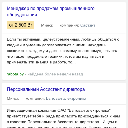
Менеджер по продажам промышленного
оборудования
от 2 500
Br
Минск
компания:
Састэнт
Если ты активный, целеустремленный, любишь общаться с
людьми и умеешь договариваться с ними, находишь
«ключик» к каждому и даже к самому «сложному», слышал
что такое продажные техники, готов им научиться и
применять эти знания в работе, то...
rabota.by
- найдена более недели назад
Персональный Ассистент директора
Минск
компания:
Бытовая электроника
Инновационная компания ОАО "Бытовая электроника"
приветствует тебя и рада пригласить присоединиться к нам
в качестве Персонального Ассистента директора . Ищем в
свою команду надежного и ответственного Персонального...