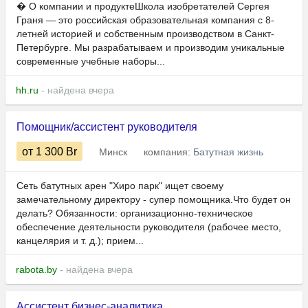
� О компании и продуктеШкола изобретателей Сергея
Граня — это российская образовательная компания с 8-
летней историей и собственным производством в Санкт-
Петербурге. Мы разрабатываем и производим уникальные
современные учебные наборы...
hh.ru
- найдена вчера
Помощник/ассистент руководителя
от 1 300
Br
Минск
компания:
Батутная жизнь
Сеть батутных арен "Хиро парк" ищет своему
замечательному директору - супер помощника.Что будет он
делать? Обязанности: организационно-техническое
обеспечение деятельности руководителя (рабочее место,
канцелярия и т. д.); прием...
rabota.by
- найдена вчера
Ассистент бизнес-аналитика