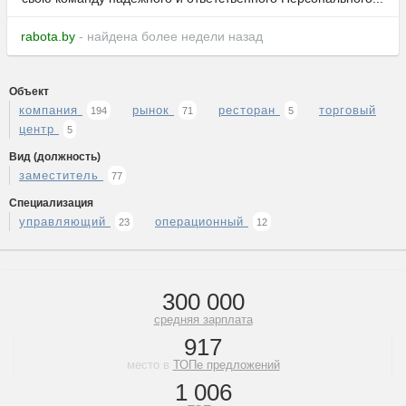
rabota.by
- найдена более недели назад
Объект
компания
рынок
ресторан
торговый
194
71
5
центр
5
Вид (должность)
заместитель
77
Специализация
управляющий
операционный
23
12
300 000
средняя зарплата
917
место в
ТОПе предложений
1 006