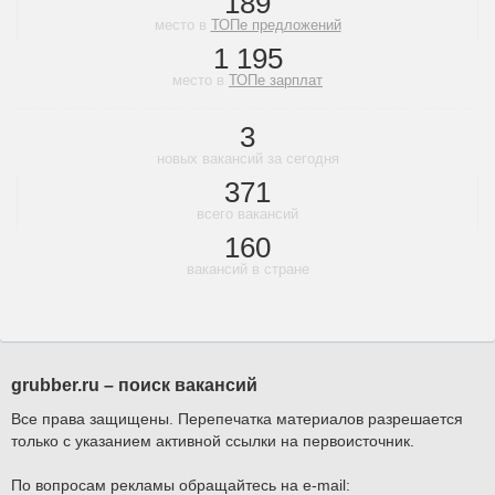
189
место в
ТОПе предложений
1 195
место в
ТОПе зарплат
3
новых вакансий за сегодня
371
всего вакансий
160
вакансий в стране
grubber.ru – поиск вакансий
Все права защищены. Перепечатка материалов разрешается
только с указанием активной ссылки на первоисточник.
По вопросам рекламы обращайтесь на e-mail: