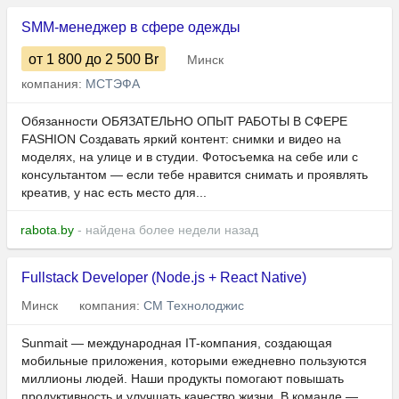
SMM-менеджер в сфере одежды
от 1 800
до 2 500
Br
Минск
компания:
МСТЭФА
Обязанности ОБЯЗАТЕЛЬНО ОПЫТ РАБОТЫ В СФЕРЕ
FASHION Создавать яркий контент: снимки и видео на
моделях, на улице и в студии. Фотосъемка на себе или с
консультантом — если тебе нравится снимать и проявлять
креатив, у нас есть место для...
rabota.by
- найдена более недели назад
Fullstack Developer (Node.js + React Native)
Минск
компания:
СМ Технолоджис
Sunmait — международная IT-компания, создающая
мобильные приложения, которыми ежедневно пользуются
миллионы людей. Наши продукты помогают повышать
продуктивность и улучшать качество жизни. В команде —