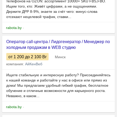
телефонов на OZON: ассортимент 10000+ SKU FBS,FBO.
Ищем того, кто: Живёт цифрами, а не ощущениями.
Держите ДРР 8-9%, знаете за счёт чего: минус-слова
отсекают нецелевой трафик, ставки...
rabota.by
-
Оператор call-центра / Лидогенератор / Менеджер по
холодным продажам в WEB студию
от 1 200
до 2 100
Br
Минск
компания:
АйКенВеб
Ищете стабильную и интересную работу? Присоединяйтесь
к нашей команде и работайте у нас в офисе или прямо из
дома! Мы предлагаем удобный гибкий график, бесплатное
обучение и отличные возможности для карьерного роста.
Неважно, в каком...
rabota.by
-