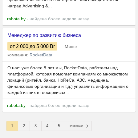
наград Advertising &...
rabota.by
- найдена более недели назад
Менеджер по развитию бизнеса
от 2 000
до 5 000
Br
Минск
компания:
RocketData
О нас: уже более 8 лет мы, RocketData, работаем над
платформой, которая помогает компаниям со множеством
локаций (ритейл, банки, HoReCa, АЗС, медицина,
финансовые организации и т.д.) управлять информацией о
каждой из них в геосервисах...
rabota.by
- найдена более недели назад
1
2
3
4
5
следующая