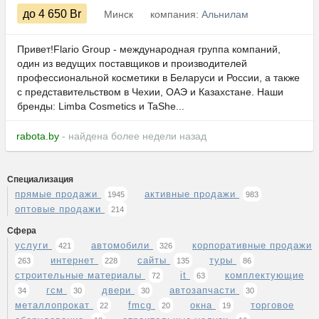
до 4 650
Br
Минск
компания:
Альнилам
Привет!Flario Group - международная группа компаний,
один из ведущих поставщиков и производителей
профессиональной косметики в Беларуси и России, а также
с представительством в Чехии, ОАЭ и Казахстане. Наши
бренды: Limba Cosmetics и TaShe...
rabota.by
- найдена более недели назад
Специализация
прямые продажи
активные продажи
1945
983
оптовые продажи
214
Сфера
услуги
автомобили
корпоративные продажи
421
326
интернет
сайты
туры
263
228
135
86
строительные материалы
it
комплектующие
72
63
гсм
двери
автозапчасти
34
30
30
30
металлопрокат
fmcg
окна
торговое
22
20
19