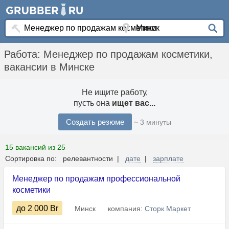
Работа: Менеджер по продажам косметики,
вакансии в Минске
Не ищите работу,
пусть она
ищет вас...
Создать резюме
~ 3 минуты
15 вакансий из 25
Сортировка по: релевантности |
дате
|
зарплате
Менеджер по продажам профессиональной
косметики
до 2 000
Br
Минск
компания:
Сторк Маркет