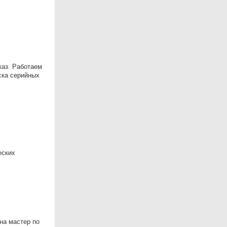
каз. Работаем
ска серийных
еских
на мастер по