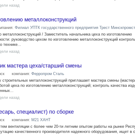
дели назад
отовлению металлоконструкций
мпания:
Филиал УПТК государственного предприятия Трест Минскпромс
ю металлоконструкций / Заместитель начальника цеха по изготовлению
ости: руководство цехом по изготовлению металлоконструкций контроль
 технике...
дели назад
ик мастера цеха/старший смены
ск
компания:
Ферропром Сталь
у строительных металлоконструкций приглашает мастера смены (мастера
ботой цеха по изготовлению металлоконструкций; контроль качества изд
нных...
дели назад
есарь, специалист) по сборке
ск
компания:
М21 ХАНТ
тем вентиляции с более чем 20-ти летним опытом работы на рынке Респ
путацию качественного производителя надежного оборудования, ищет в 