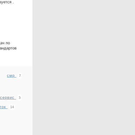
уется .
дач по
тандартов
смр
7
осервис
3
сток
14