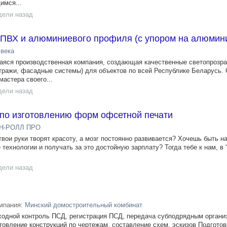
имся...
дели назад
 ПВХ и алюминиевого профиля (с упором на алюмин
 века
яся производственная компания, создающая качественные светопрозр
витражи, фасадные системы) для объектов по всей Республике Беларусь.
астера своего...
дели назад
 по изготовлению форм офсетной печати
Н-РОЛЛ ПРО
вои руки творят красоту, а мозг постоянно развивается? Хочешь быть на
технологии и получать за это достойную зарплату? Тогда тебе к нам, в 
дели назад
мпания:
Минский домостроительный комбинат
ходной контроль ПСД, регистрация ПСД, передача субподрядным органи
товление конструкций по чертежам, составление схем, эскизов Подготов