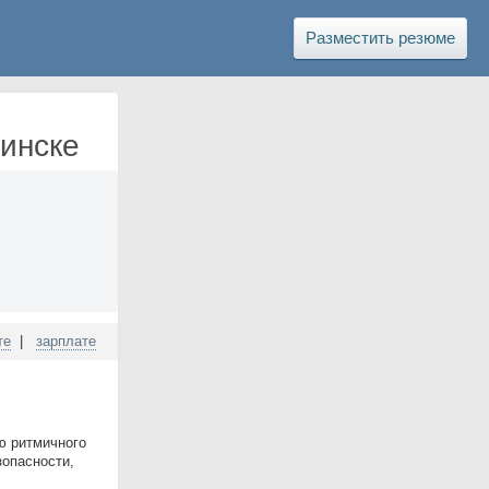
Разместить резюме
Минске
те
|
зарплате
ию ритмичного
зопасности,