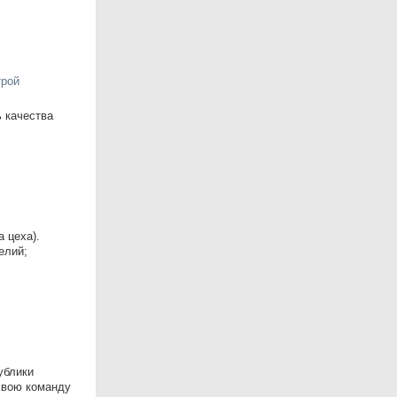
трой
 качества
 цеха).
елий;
ублики
свою команду