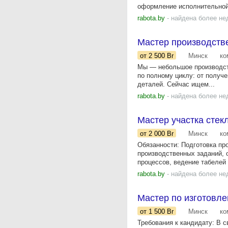
оформление исполнительной
rabota.by
- найдена более не
Мастер производстве
от 2 500
Br
Минск
ко
Мы — небольшое производств
по полному циклу: от получе
деталей. Сейчас ищем...
rabota.by
- найдена более не
Мастер участка стек
от 2 000
Br
Минск
ко
Обязанности: Подготовка пр
производственных заданий, 
процессов, ведение табелей 
rabota.by
- найдена более не
Мастер по изготовл
от 1 500
Br
Минск
ко
Требования к кандидату: В 