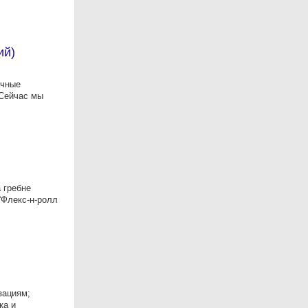
ий)
ачные
 Сейчас мы
 гребне
“Флекс-н-ролл
зациям;
ка и