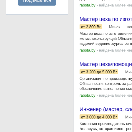
Подписаться
rabota.by
- найдена более не
Мастер цеха по изг
от 2 800
Br
Минск
ко
Мастер цеха по изготовлени
металлоконструкций Обязанн
изделий ведение журналов по
rabota.by
- найдена более не
Мастер цеха/помощн
от 3 200
до 5 000
Br
Мин
Организация по производств
Обязанности: контроль за ра
обеспечение выполнение сме
rabota.by
- найдена более не
Инженер (мастер, сл
от 3 000
до 4 000
Br
Мин
Компания-производитель сис
Беларусь, которая имеет ре