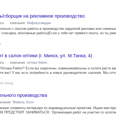
ь/сборщик на рекламное производство
ск
компания:
Инфокусмедиа
тельно с опытом работы в производстве наружной рекламы или смежны
, слесарка, монтажные работы)Если у тебя нет прямого опыта, но ты ум
а
 в салон оптики (г. Минск, ул. М.Танка, 4)
ск
компания:
оптика fielinn
Оптика Fielinn”! Если вы энергичны, коммуникабельны и хотите расти вм
ля вас! У нас есть потребность в новых руководителях салонов. Мы гот
..
ей назад
ельного производства
мпания:
Мебель Холл
занные элементы интерьера по индивидуальным проектам. Ищем мастера
ЧЕМ ПРЕДСТОИТ ЗАНИМАТЬСЯ:: Организация работ на участке со штатом