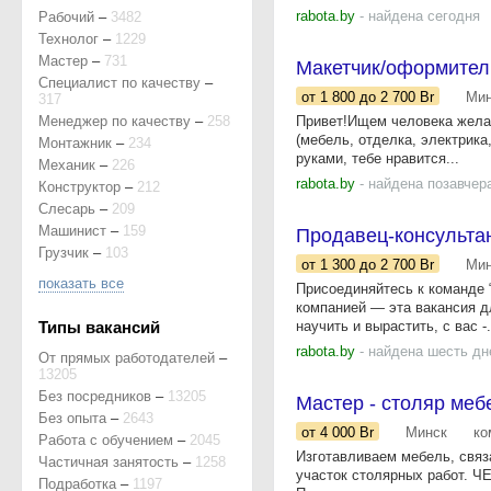
rabota.by
- найдена сегодня
Рабочий
–
3482
Технолог
–
1229
Мастер
–
731
Макетчик/оформител
Специалист по качеству
–
от 1 800
до 2 700
Br
Мин
317
Менеджер по качеству
–
258
Привет!Ищем человека жела
(мебель, отделка, электрика
Монтажник
–
234
руками, тебе нравится...
Механик
–
226
rabota.by
- найдена позавчер
Конструктор
–
212
Слесарь
–
209
Машинист
–
159
Продавец-консультант
Грузчик
–
103
от 1 300
до 2 700
Br
Мин
показать все
Присоединяйтесь к команде “
компанией — эта вакансия д
Типы вакансий
научить и вырастить, с вас -.
rabota.by
- найдена шесть дн
От прямых работодателей
–
13205
Без посредников
–
13205
Мастер - столяр меб
Без опыта
–
2643
от 4 000
Br
Минск
ко
Работа с обучением
–
2045
Изготавливаем мебель, свя
Частичная занятость
–
1258
участок столярных работ. 
Подработка
–
1197