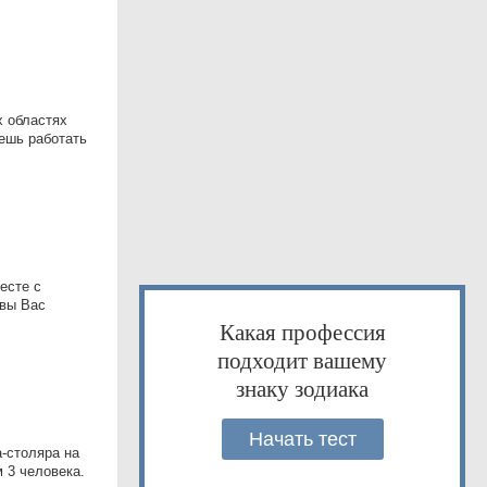
х областях
еешь работать
есте с
овы Вас
Какая профессия
подходит вашему
знаку зодиака
Начать тест
-столяра на
 3 человека.