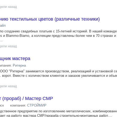
дели назад
нию текстильных цветов (различные техники)
тайл
 по созданию свадебных платьев с 15-летней историей. В нашей команд
les и Blammo-Biamo, а коллекции представлены более чем в 70 странах и
..
дели назад
ощник мастера
мпания:
Ритерна
ООО "Ритерна" занимается производством, реализацией и установкой с
 ворот. Вместе с количеством клиентов и заказов увеличивается и объе
дели назад
 (прораб) / Мастер СМР
ск
компания:
СТРОЙМИР
ственное предприятие по изготовлению металлических, комбинированн
ает на работу мастера СМР/прораба строительно-монтажных работ....