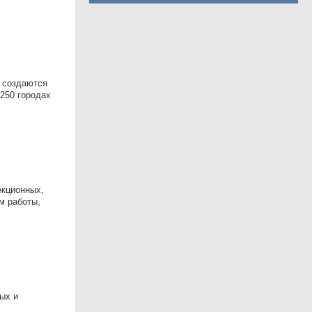
е создаются
 250 городах
екционных,
м работы,
ых и