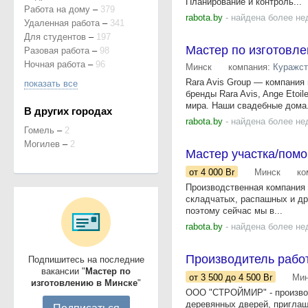
Планирование и контроль...
Работа на дому
–
379
rabota.by
- найдена более не
Удаленная работа
–
341
Для студентов
–
197
Мастер по изготовле
Разовая работа
–
98
Ночная работа
–
96
Минск
компания:
Куражс
Rara Avis Group — компания
показать все
бренды Rara Avis, Ange Etoi
мира. Наши свадебные дома.
В других городах
rabota.by
- найдена более не
Гомель
–
2
Могилев
–
2
Мастер участка/пом
от 4 000
Br
Минск
ко
Производственная компания 
складчатых, распашных и др.
поэтому сейчас мы в...
rabota.by
- найдена более не
Производитель работ
Подпишитесь на последние
вакансии "
Мастер по
от 3 500
до 4 500
Br
Мин
изготовлению в Минске
"
ООО "СТРОЙМИР" - производ
деревянных дверей, приглаш