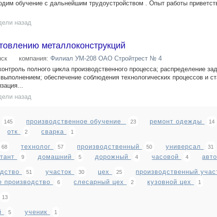
одим обучение с дальнейшим трудоустройством . Опыт работы приветств
дели назад
отовлению металлоконструкций
ск
компания:
Филиал УМ-208 ОАО Стройтрест № 4
контроль полного цикла производственного процесса; распределение за
х выполнением; обеспечение соблюдения технологических процессов и с
зация...
дели назад
производственное обучение
ремонт одежды
145
23
14
отк
сварка
2
1
технолог
производственный
универсал
68
57
50
31
ьтант
домашний
дорожный
часовой
авт
9
5
4
4
одство
участок
цех
производственный уча
51
30
25
е производство
слесарный цех
кузовной цех
6
2
1
13
й
ученик
5
1