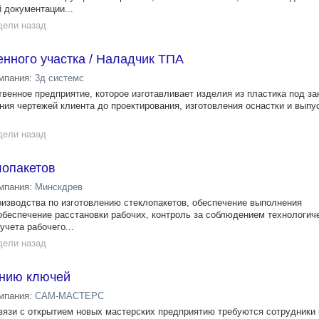
 документации...
дели назад
нного участка / Наладчик ТПА
мпания:
3д системс
енное предприятие, которое изготавливает изделия из пластика под за
ния чертежей клиента до проектирования, изготовления оснастки и выпу
дели назад
лопакетов
мпания:
Минскдрев
оизводства по изготовлению стеклопакетов, обеспечение выполнения
обеспечение расстановки рабочих, контроль за соблюдением технологич
учета рабочего...
дели назад
ению ключей
мпания:
САМ-МАСТЕРС
связи с открытием новых мастерских предприятию требуются сотрудники 