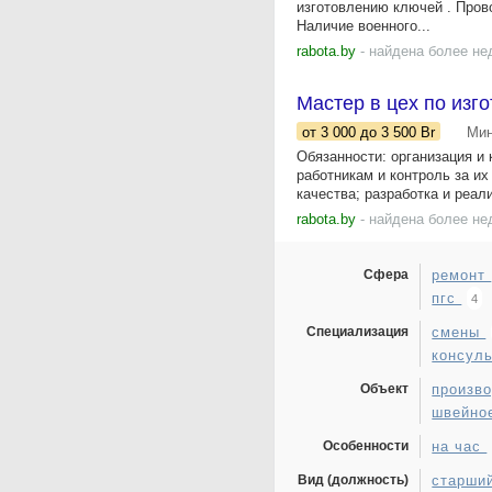
изготовлению ключей . Пров
Наличие военного...
rabota.by
- найдена более не
Мастер в цех по изг
от 3 000
до 3 500
Br
Мин
Обязанности: организация и 
работникам и контроль за и
качества; разработка и реали
rabota.by
- найдена более не
Сфера
ремонт
пгс
4
Специализация
смены
консул
Объект
произв
швейно
Особенности
на час
Вид (должность)
старши