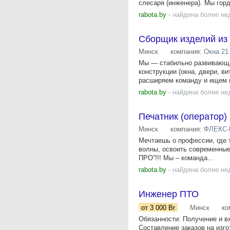
слесаря (инженера). Мы горд
rabota.by
- найдена более не
Сборщик изделий из
Минск
компания:
Окна 21
Мы — стабильно развивающа
конструкции (окна, двери, 
расширяем команду и ищем м
rabota.by
- найдена более не
Печатник (оператор)
Минск
компания:
ФЛЕКС-
Мечтаешь о профессии, где т
волны, освоить современные 
ПРО”!!! Мы – команда...
rabota.by
- найдена более не
Инженер ПТО
от 3 000
Br
Минск
ко
Обязанности: Получение и в
Составление заказов на изго