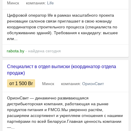
Минск
компания:
Life
Цифровой оператор life в рамках масштабного проекта
реновации салонов связи приглашает в свою команду
координаторов строительного процесса (специалиста по
обслуживанию зданий). Требования к кандидату: высшее
или...
rabota.by
- найдена сегодня
Специалист в отдел выписки (координатор отдела
продаж)
от 1 500
Br
Минск
компания:
ОрионСвит
ОрионСвит — динамично развивающаяся
дистрибьюторская компания, работающая на рынке
продуктов питания и FMCG.Мы уверенно растём,
расширяем ассортимент и укрепляем отношения с нашими
партнёрами по всей Беларуси.Главная ценность компании
—...