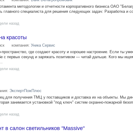
ртамента методологии и отчетности корпоративного бизнеса ОАО "Белаг
ь главного специалиста для решения следующих задач: Разработка и 
дели назад
на красоты
ск
компания:
Уника Сервис
b-пространство, где создают красоту и хорошее настроение. Если ты ум
ебе с первых секунд и заряжать позитивом — читай дальше. Кого мы ище
..
дели назад
ания:
ЭкспертПожПлюс
ец для получения ТМЦ у поставщиков и доставка их на объекты. Мы ди
орая занимается установкой "под ключ" систем охранно-пожарной безоп
дели назад
т в салон светильников "Massive"