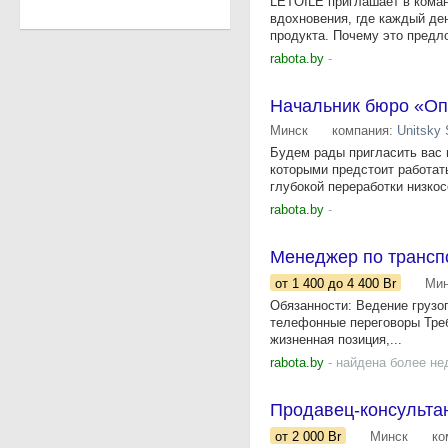
LETOILE приглашает в кома
вдохновения, где каждый де
продукта. Почему это предло
rabota.by
-
Начальник бюро «Оп
Минск
компания:
Unitsky 
Будем рады пригласить вас 
которыми предстоит работат
глубокой переработки низкосо
rabota.by
-
Менеджер по транспо
от 1 400
до 4 400
Br
Мин
Обязанности: Ведение грузоп
телефонные переговоры Треб
жизненная позиция,...
rabota.by
- найдена более не
Продавец-консульта
от 2 000
Br
Минск
ко