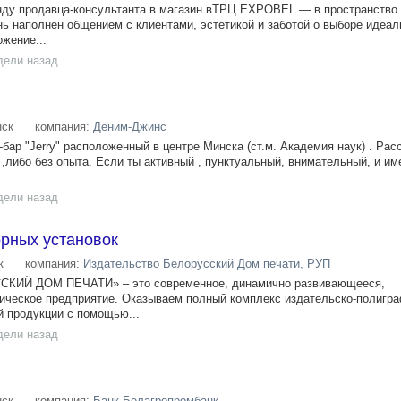
нду продавца-консультанта в магазин вТРЦ EXPOBEL — в пространство 
нь наполнен общением с клиентами, эстетикой и заботой о выборе идеал
жение...
дели назад
ск
компания:
Деним-Джинс
бар "Jerry" расположенный в центре Минска (ст.м. Академия наук) . Ра
,либо без опыта. Если ты активный , пунктуальный, внимательный, и и
дели назад
рных установок
к
компания:
Издательство Белорусский Дом печати, РУП
ИЙ ДОМ ПЕЧАТИ» – это современное, динамично развивающееся,
ическое предприятие. Оказываем полный комплекс издательско-полигр
й продукции с помощью...
дели назад
ск
компания:
Банк Белагропромбанк