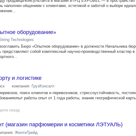
нду продавца-консультанта в магазин вТРЦ EXPOBEL — в пространство 
нь наполнен общением с клиентами, эстетикой и заботой о выборе идеал
жение...
ытное оборудование»
String Technologies
возглавить Бюро «Опытное оборудование» в должности Начальника бюро
ь представляют собой комплексный научно-производственный кластер в
ртного...
рту и логистике
ск
компания:
ГрузКонсалт
еревозок, поиск клиентов и перевозчиков, стрессоустойчивость, постоя
ованияопыт работы опыт от 1 года работы, знание географической карт
дели назад
нт (магазин парфюмерии и косметики ЛЭТУАЛЬ)
мпания:
ЖентиТрейд