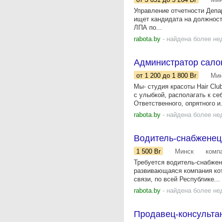
Управление отчетности Депа
ищет кандидата на должност
ЛПА по...
rabota.by
- найдена более не
Администратор сало
от 1 200
до 1 800
Br
Мин
Мы- студия красоты Hair Clu
с улыбкой, располагать к с
Ответственного, опрятного и.
rabota.by
- найдена более не
Водитель-снабженец
1 500
Br
Минск
комп
Требуется водитель-снабжен
развивающаяся компания кот
связи, по всей Республике...
rabota.by
- найдена более не
Продавец-консультан