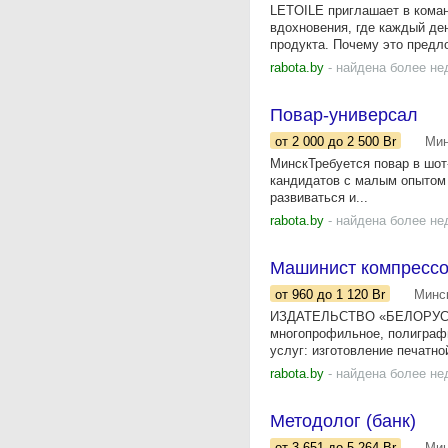
LETOILE приглашает в кома
вдохновения, где каждый де
продукта. Почему это предло
rabota.by
- найдена более не
Повар-универсал
от 2 000
до 2 500
Br
Мин
МинскТребуется повар в шот-
кандидатов с малым опытом 
развиваться и...
rabota.by
- найдена более не
Машинист компрессо
от 960
до 1 120
Br
Минс
ИЗДАТЕЛЬСТВО «БЕЛОРУССК
многопрофильное, полиграф
услуг: изготовление печатно
rabota.by
- найдена более не
Методолог (банк)
от 3 651
до 5 264
Br
Мин