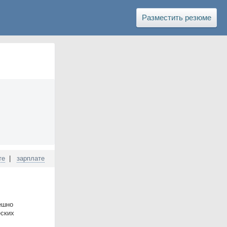
Разместить резюме
те
|
зарплате
ешно
еских