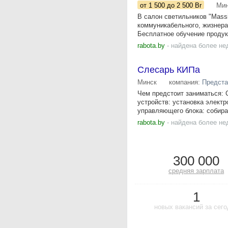
от 1 500
до 2 500
Br
Мин
В салон светильников "Mass
коммуникабельного, жизнер
Бесплатное обучение продукт
rabota.by
- найдена более не
Слесарь КИПа
Минск
компания:
Предста
Чем предстоит заниматься: 
устройств: установка элект
управляющего блока: собират
rabota.by
- найдена более не
300 000
средняя зарплата
1
новых вакансий за сег