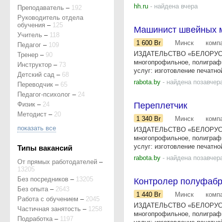
hh.ru
- найдена вчера
Преподаватель
–
192
Руководитель отдела
обучения
–
125
Машинист швейных м
Учитель
–
118
1 600
Br
Минск
комп
Педагог
–
109
ИЗДАТЕЛЬСТВО «БЕЛОРУССК
Тренер
–
90
многопрофильное, полиграф
Инструктор
–
73
услуг: изготовление печатно
Детский сад
–
68
rabota.by
- найдена позавчер
Переводчик
–
65
Педагог-психолог
–
24
Физик
–
24
Переплетчик
Методист
–
20
1 340
Br
Минск
комп
показать все
ИЗДАТЕЛЬСТВО «БЕЛОРУССК
многопрофильное, полиграф
услуг: изготовление печатно
Типы вакансий
rabota.by
- найдена позавчер
От прямых работодателей
–
13205
Без посредников
–
13205
Контролер полуфабри
Без опыта
–
2643
1 440
Br
Минск
комп
Работа с обучением
–
2045
ИЗДАТЕЛЬСТВО «БЕЛОРУССК
Частичная занятость
–
1258
многопрофильное, полиграф
Подработка
–
1197