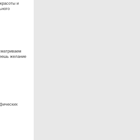
красоты и
ьного
ссматриваем
меешь желание
афических