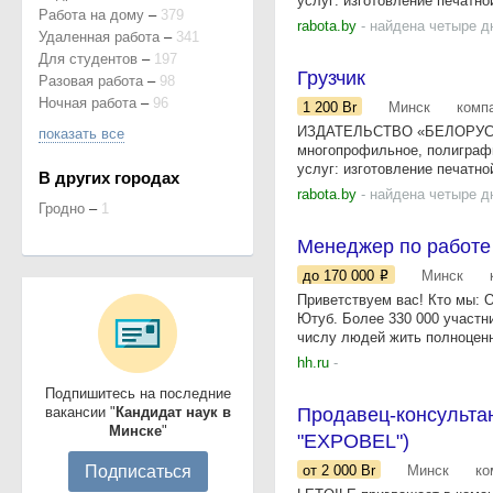
услуг: изготовление печатно
Работа на дому
–
379
rabota.by
- найдена четыре д
Удаленная работа
–
341
Для студентов
–
197
Грузчик
Разовая работа
–
98
Ночная работа
–
96
1 200
Br
Минск
комп
ИЗДАТЕЛЬСТВО «БЕЛОРУССК
показать все
многопрофильное, полиграф
услуг: изготовление печатно
В других городах
rabota.by
- найдена четыре д
Гродно
–
1
Менеджер по работе
до 170 000
Минск
Приветствуем вас! Кто мы: 
Ютуб. Более 330 000 участн
числу людей жить полноценн
hh.ru
-
Подпишитесь на последние
вакансии "
Кандидат наук в
Продавец-консульта
Минске
"
"EXPOBEL")
Подписаться
от 2 000
Br
Минск
ко