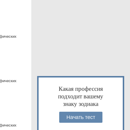
афических
афических
Какая профессия
подходит вашему
знаку зодиака
Начать тест
афических