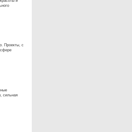
красоты и
ьного
. Проекты, с
 сфере
нные
ы, сильная