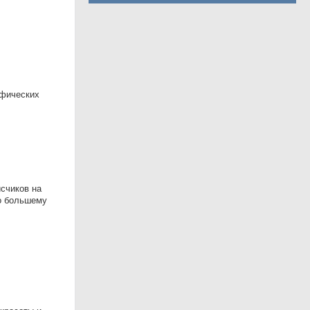
афических
исчиков на
но большему