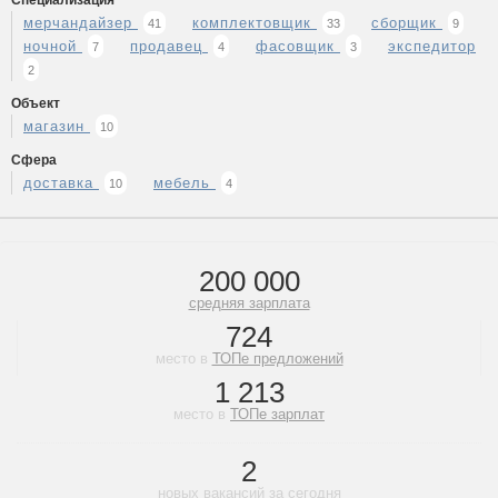
Специализация
мерчандайзер
комплектовщик
сборщик
41
33
9
ночной
продавец
фасовщик
экспедитор
7
4
3
2
Объект
магазин
10
Сфера
доставка
мебель
10
4
200 000
средняя зарплата
724
место в
ТОПе предложений
1 213
место в
ТОПе зарплат
2
новых вакансий за сегодня