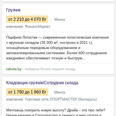
Грузчик
от 2 210
до 4 070
Br
Минск
компания:
ФинансМаркет
Парфюм Логистик — современная логистическая компания
с крупным складом (35 000 м², построен в 2021 г.),
оснащённым передовым оборудованием и
автоматизированными системами. Более 600 сотрудников
ежедневно обеспечивают точную и быструю...
rabota.by
- найдена более недели назад
Кладовщик-грузчик/Сотрудник склада
от 1 790
до 1 960
Br
Минск
компания:
Торговая сеть СПОРТМАСТЕР (Беларусь)
Мечтаешь покорить новую высоту? Драйв – это про тебя?
Начни карьеру в Спортмастер и окунись в мир спорта и