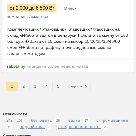
от 2 000
до 6 500
Br
Минск
компания:
Асмантех
Комплектовщик / Упаковщик / Кладовщик / Фасовщик на
склад �Работа вахтой в Беларуси ❗ Оплата за смену от 160
бел.руб. �Вахта от 15 смен на выбор 15/20/25/35/45/60
смен �Работа по графику: ночные/дневные смены
вахтовым методом....
rabota.by
- найдена более недели назад
1
2
3
4
5
следующая
Особенности
2/2
без опыта
вахта
с проживанием
103
26
17
подработка
ежедневная оплата
16
7
2