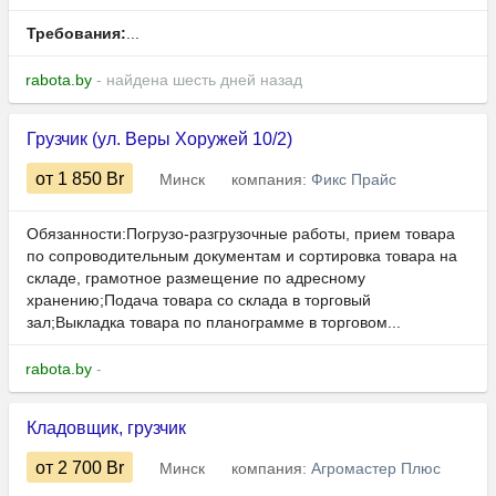
Требования:
...
rabota.by
- найдена шесть дней назад
Грузчик (ул. Веры Хоружей 10/2)
от 1 850
Br
Минск
компания:
Фикс Прайс
Обязанности:Погрузо-разгрузочные работы, прием товара
по сопроводительным документам и сортировка товара на
складе, грамотное размещение по адресному
хранению;Подача товара со склада в торговый
зал;Выкладка товара по планограмме в торговом...
rabota.by
-
Кладовщик, грузчик
от 2 700
Br
Минск
компания:
Агромастер Плюс