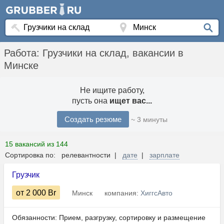
Работа: Грузчики на склад, вакансии в
Минске
Не ищите работу,
пусть она
ищет вас...
Создать резюме
~ 3 минуты
15 вакансий из 144
Сортировка по: релевантности |
дате
|
зарплате
Грузчик
от 2 000
Br
Минск
компания:
ХиггсАвто
Обязанности: Прием, разгрузку, сортировку и размещение