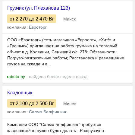
Грузчик (ул. Плеханова 123)
от 2 270
до 2 470
Br
Минск
компания:
Евроторг
ООО «Евроторг» (сеть магазинов «Евроопт», «Хит!» и
«Грошык») приглашает на работу грузчика на торговый
объект в д. Колядичи, Сеницкий с/с, 278: Обязанности:
Погрузо-разгрузочные работы; Расстановка и размещение
грузов на складе и в...
rabota.by
- найдена более недели назад
Кладовщик
от 2 100
до 2 500
Br
Минск
компания:
Салмо Белфишинг
Компании ООО “Салмо Белфишинг” требуется
кладовщикЧто нужно будет делать:- Разгрузочно-