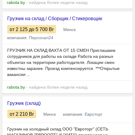
rabota.by
- найдена более недели назад
Грузчик на склад / Сборщик / Стикеровщик
от 2 125
до 5 700
Br
Минск
компания:
Персонал24
ГРУЗЧИК НА СКЛАД ВАХТА ОТ 15 СМЕН Приглашаем
сотрудников для рaботы нa складе Работа на разных
объектах на территории работодателя. Локации смен
известны заранее. Проезд компенсируется. ***Открытые
вaкaнcии:...
rabota.by
- найдена более недели назад
Грузчик (склад)
от 2 210
Br
Минск
компания:
Евроторг
Грузчик на холодный склад ООО "Евроторг" (СЕТЬ