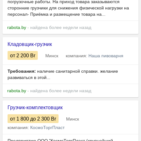
погрузочные работы. На приход товара заказываются
сторонние грузчики для снижения физической нагрузки на
персонал- Приёмка и размещение товара на...
rabota.by
- найдена более недели назад
Кладовщик-грузчик
от 2 200
Br
Минск
компания:
Наша пивоварня
Требования:
наличие санитарной справки. желание
развиваться в этой...
rabota.by
- найдена более недели назад
Грузчик-комплектовщик
от 1 800
до 2 300
Br
Минск
компания:
КосмоТоргПласт
Предприятию ООО "КосмоТоргПласт (крупнейший