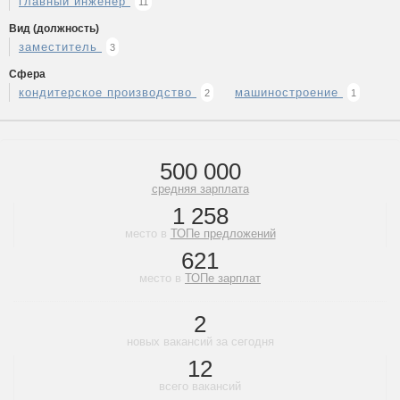
главный инженер
11
Вид (должность)
заместитель
3
Сфера
кондитерское производство
машиностроение
2
1
500 000
средняя зарплата
1 258
место в
ТОПе предложений
621
место в
ТОПе зарплат
2
новых вакансий за сегодня
12
всего вакансий