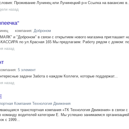
ловия: Проживание Лунинец или Лунинецкий р-н Ссылка на вакансию в..
дели назад
опеечка"
инец
компания:
Доброном
"МАЯК" и "Доброном" в связи с открытием нового магазина приглашает н
АССИРА по ул.Красная 165 Мы предлагаем: Работу рядом с домом: по
ня назад
нт
компания:
5 элемент
Интересные задачи Забота о каждом Коллеги, которые поддержат...
ня назад
Е
портная Компания Технология Движения
ивающаяся транспортная компания «ТК Технология Движения» в связи с
ю команду водителей категории Е. Мы успешно занимаемся организацие
к с 1999...