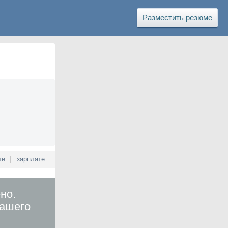
Разместить резюме
те
|
зарплате
но.
вашего