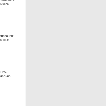
ческих
снования:
лонных
ЛЕРА-
имально