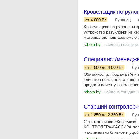
Кровельщик по руло
от 4 000
Br
Лунинец
Кровельщика по рулонным кр
устройство разуклонки из к
материалов: наплавляемые;.
rabota.by
- найдена позавчер
Специалист/менедже
от 1 500
до 4 000
Br
Лун
Обязанности: продажа з/ч к 
клиентов поиск новых клиен
продажи клиенту пополнение.
rabota.by
- найдена три дня 
Старший контролер-к
от 1 850
до 2 350
Br
Лун
Сеть магазинов «Копеечка»
КОНТРОЛЕРА-КАССИРА по ул.
максимально близкое и удобн