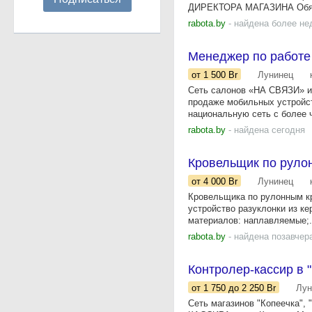
ДИРЕКТОРА МАГАЗИНА Обязан
rabota.by
- найдена более не
Менеджер по работе
от 1 500
Br
Лунинец
Сеть салонов «НА СВЯЗИ» и
продаже мобильных устройств
национальную сеть с более ч
rabota.by
- найдена сегодня
Кровельщик по руло
от 4 000
Br
Лунинец
Кровельщика по рулонным кр
устройство разуклонки из к
материалов: наплавляемые;.
rabota.by
- найдена позавчер
Контролер-кассир в 
от 1 750
до 2 250
Br
Лун
Сеть магазинов "Копеечка",