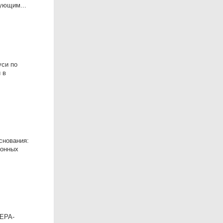
ующим...
уси по
 в
снования:
лонных
ЛЕРА-