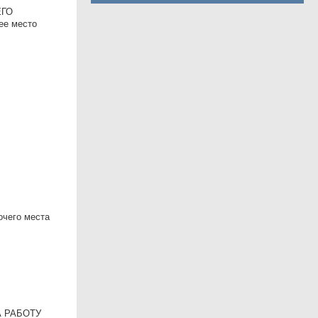
ЕГО
ее место
очего места
А РАБОТУ