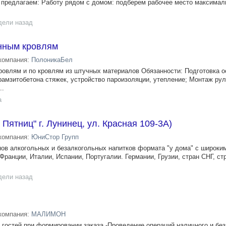
предлагаем: Работу рядом с домом: подберем рабочее место максималь
дели назад
нным кровлям
компания:
ПолоникаБел
овлям и по кровлям из штучных материалов Обязанности: Подготовка о
ерамзитобетона стяжек, устройство пароизоляции, утепление; Монтаж ру
..
а
 Пятниц" г. Лунинец, ул. Красная 109-3А)
компания:
ЮниСтор Групп
инов алкогольных и безалкогольных напитков формата "у дома" с широк
 Франции, Италии, Испании, Португалии. Германии, Грузии, стран СНГ, ст
дели назад
компания:
МАЛИМОН
гостей при формировании заказа -Проведение операций наличного и бе