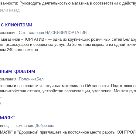
ности: Руководить деятельностью магазина в соответствии с действ
дели назад
 с клиентами
компания:
Сеть салонов НА’СВЯЗИ/ПОРТАТИВ
 магазинов «ПОРТАТИВ» — одна из крупнейших розничных сетей Белар
, аксессуаров и сервисных услуг. За 25 лет мы выросли из одной точки
ем 240 салонами по...
нным кровлям
компания:
ПолоникаБел
овлям и по кровлям из штучных материалов Обязанности: Подготовка о
ерамзитобетона стяжек, устройство пароизоляции, утепление; Монтаж ру
..
а
"Маяк"
инец
компания:
Доброном
 "МАЯК" и "Доброном" приглашает на постоянное место работы КОНТРО