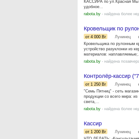
КАССИРА по ул.Красная Мы 
удобное...
rabota.by
- найдена более не
Кровельщик по руло
от 4 000
Br
Лунинец
Кровельщика по рулонным кр
устройство разуклонки из к
материалов: наплавляемые;.
rabota.by
- найдена позавчер
Контролёр-кассир ("7
от 1 250
Br
Лунинец
"Семь Пятниц" - сеть магаз
продукции со всего мира: из
света,...
rabota.by
- найдена более не
Кассир
от 1 200
Br
Лунинец
ЧТО ДЕЛАТЬ: -Консультация 