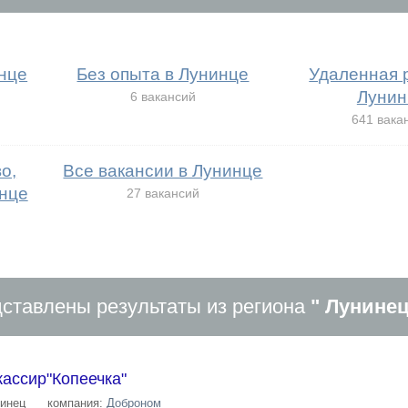
нце
Без опыта в Лунинце
Удаленная 
Лунин
6 вакансий
641 вака
о,
Все вакансии в Лунинце
нце
27 вакансий
ставлены результаты из региона
" Лунинец
ассир"Копеечка"
инец
компания:
Доброном