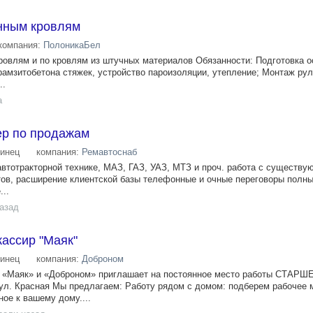
нным кровлям
компания:
ПолоникаБел
овлям и по кровлям из штучных материалов Обязанности: Подготовка о
ерамзитобетона стяжек, устройство пароизоляции, утепление; Монтаж ру
..
а
р по продажам
инец
компания:
Ремавтоснаб
автотракторной технике, МАЗ, ГАЗ, УАЗ, МТЗ и проч. работа с существу
тов, расширение клиентской базы телефонные и очные переговоры полны
..
назад
ассир "Маяк"
инец
компания:
Доброном
 , «Маяк» и «Доброном» приглашает на постоянное место работы СТАРШ
 Красная Мы предлагаем: Работу рядом с домом: подберем рабочее 
ое к вашему дому....