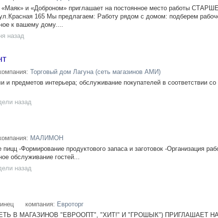
 , «Маяк» и «Доброном» приглашает на постоянное место работы СТАРШ
Красная 165 Мы предлагаем: Работу рядом с домом: подберем рабоч
ое к вашему дому....
ня назад
нт
компания:
Торговый дом Лагуна (сеть магазинов АМИ)
 и предметов интерьера; обслуживание покупателей в соответствии со
дели назад
компания:
МАЛИМОН
 пицц -Формирование продуктового запаса и заготовок -Организация раб
ое обслуживание гостей...
дели назад
инец
компания:
Евроторг
ЕТЬ В МАГАЗИНОВ "ЕВРООПТ", "ХИТ!" И "ГРОШЫК") ПРИГЛАШАЕТ Н