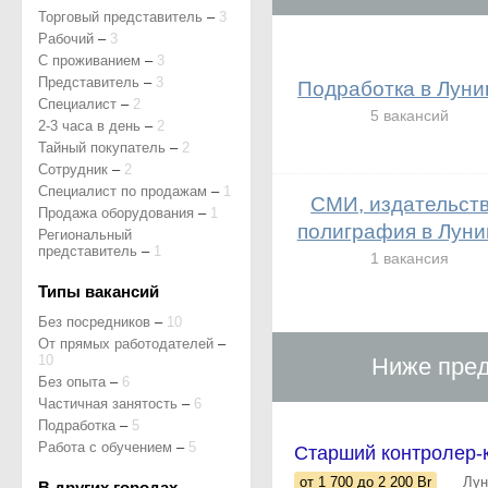
Торговый представитель
–
3
Рабочий
–
3
С проживанием
–
3
Представитель
–
3
Подработка в Луни
Специалист
–
2
5 вакансий
2-3 часа в день
–
2
Тайный покупатель
–
2
Сотрудник
–
2
Специалист по продажам
–
1
СМИ, издательств
Продажа оборудования
–
1
полиграфия в Луни
Региональный
представитель
–
1
1 вакансия
Типы вакансий
Без посредников
–
10
От прямых работодателей
–
10
Ниже пред
Без опыта
–
6
Частичная занятость
–
6
Подработка
–
5
Работа с обучением
–
5
Старший контролер-к
от 1 700
до 2 200
Br
Лун
В других городах