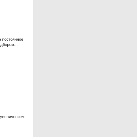
.
а постоянное
дберем...
 увеличением
й