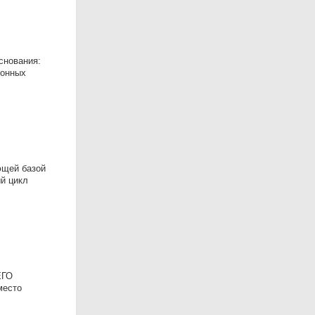
снования:
лонных
ющей базой
й цикл
ЕГО
место