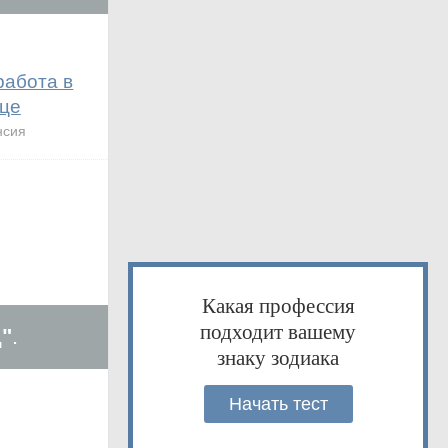
работа в
це
нсия
Какая профессия
подходит вашему
"
.
знаку зодиака
Начать тест