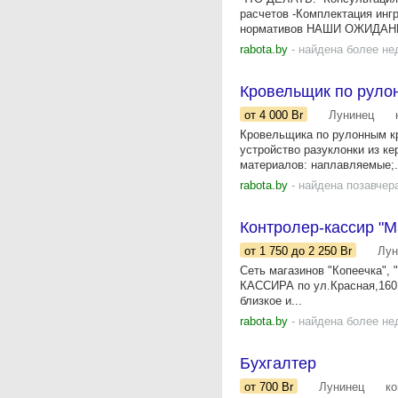
расчетов -Комплектация инг
нормативов НАШИ ОЖИДАНИ
rabota.by
- найдена более не
Кровельщик по руло
от 4 000
Br
Лунинец
Кровельщика по рулонным кр
устройство разуклонки из к
материалов: наплавляемые;.
rabota.by
- найдена позавчер
Контролер-кассир "М
от 1 750
до 2 250
Br
Лун
Сеть магазинов "Копеечка",
КАССИРА по ул.Красная,160
близкое и...
rabota.by
- найдена более не
Бухгалтер
от 700
Br
Лунинец
к