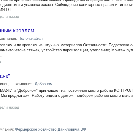
редиентами и упаковка заказа -Соблюдение санитарных правил и гигиени
Я ОТ...
дели назад
нным кровлям
компания:
ПолоникаБел
овлям и по кровлям из штучных материалов Обязанности: Подготовка о
ерамзитобетона стяжек, устройство пароизоляции, утепление; Монтаж ру
..
а
аяк"
инец
компания:
Доброном
 "МАЯК" и "Доброном" приглашает на постоянное место работы КОНТРО
 Мы предлагаем: Работу рядом с домом: подберем рабочее место макс
дели назад
омпания:
Фермерское хозяйство Даниловича ВФ