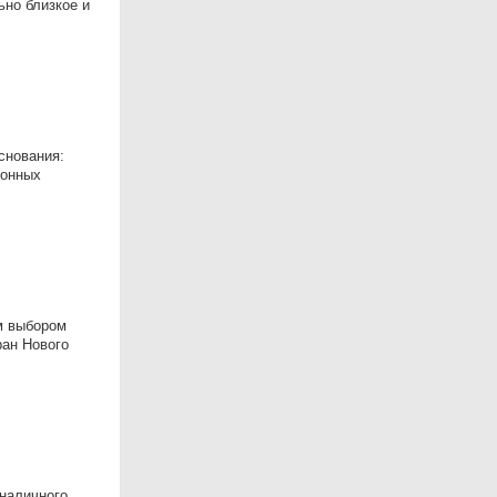
но близкое и
снования:
лонных
им выбором
ран Нового
зналичного