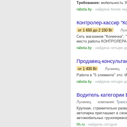
Требования:
мобильность Ус
rabota.by
- найдена более не
Контролер-кассир "К
от 1 650
до 2 150
Br
Лун
Сеть магазинов "Копеечка", 
место работы КОНТРОЛЕРА-К
rabota.by
- найдена четыре д
Продавец-консульта
от 1 400
Br
Лунинец
Работа в "5 элементе" это: 
rabota.by
- найдена четыре д
Водитель категории 
Лунинец
компания:
Транс
Крупная, стремительно разв
автопарка приглашает в сво
автомобильных грузоперевозо
hh.ru
- найдена сегодня