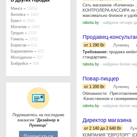
Сеть магазинов «Копеечка»
Минск
–
15054
КОНТРОЛЕРА-КАССИРА по ул.
Витебск
–
1662
максимально близкое и удобн
Брест
–
1560
rabota.by
- найдена четыре д
Могилев
–
1480
Гродно
–
1316
Продавец-консульта
Гомель
–
1252
Борисов
–
631
от 1 290
Br
Лунинец
Барановичи
–
603
Требования:
продажа мебели
стандартами...
Молодечно
–
537
Бобруйск
–
498
rabota.by
- найдена более не
Повар-пиццер
от 1 200
Br
Лунинец
Обязанности: -Приготовление
-Качественное и своевременн
rabota.by
- найдена более не
Подпишитесь на последние
Директор магазина
вакансии "
Дизайнер в
Лунинце
"
от 2 140
до 2 640
Br
Лун
КОМПАНИЯ "ЕВРОТОРГ" (С
Подписаться