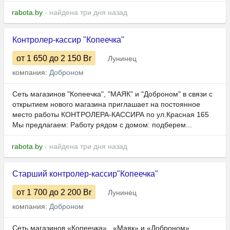
rabota.by
- найдена три дня назад
Контролер-кассир "Копеечка"
от 1 650
до 2 150
Br
Лунинец
компания:
Доброном
Сеть магазинов "Копеечка", "МАЯК" и "Доброном" в связи с
открытием нового магазина приглашает на постоянное
место работы КОНТРОЛЕРА-КАССИРА по ул.Красная 165
Мы предлагаем: Работу рядом с домом: подберем...
rabota.by
- найдена три дня назад
Старший контролер-кассир"Копеечка"
от 1 700
до 2 200
Br
Лунинец
компания:
Доброном
Сеть магазинов «Копеечка» , «Маяк» и «Доброном»